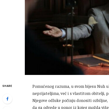
Pomućenog razuma, u svom bijesu Nuh ul
SHARE
neprijateljima, već i s vlastitom obitelji,
Njegove odluke počinju donositi ozbiljne, 
da ga odvede u ponor iz kojeg možda više