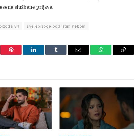
esene službene prijave.
pizoda 84
sve epizode pod istim nebom
er
Pinterest
LinkedIn
Tumblr
Email
WhatsApp
Copy
Link