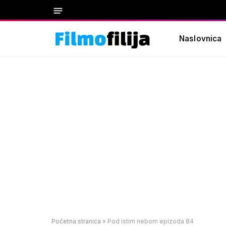
Naslovnica
Početna stranica
»
Pod istim nebom epizoda 84