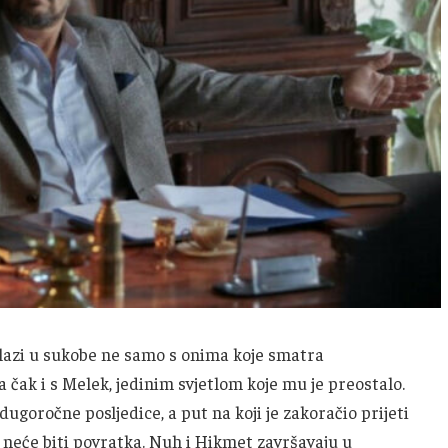
azi u sukobe ne samo s onima koje smatra
 pa čak i s Melek, jedinim svjetlom koje mu je preostalo.
dugoročne posljedice, a put na koji je zakoračio prijeti
 neće biti povratka. Nuh i Hikmet završavaju u