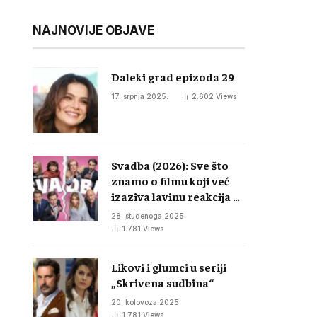
NAJNOVIJE OBJAVE
Daleki grad epizoda 29
17. srpnja 2025.
2.602
Views
Svadba (2026): Sve što
znamo o filmu koji već
izaziva lavinu reakcija u
regiji
28. studenoga 2025.
1.781
Views
Likovi i glumci u seriji
„Skrivena sudbina“
20. kolovoza 2025.
1.781
Views