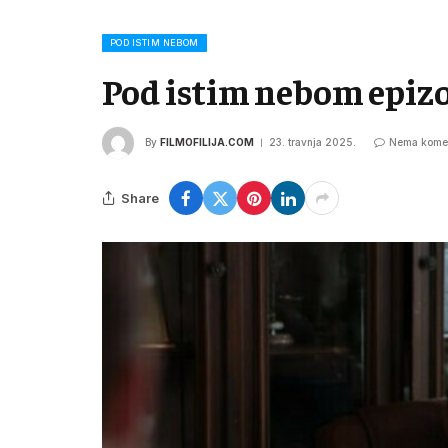
POD ISTIM NEBOM
Pod istim nebom epiz
By
FILMOFILIJA.COM
23. travnja 2025.
Nema kome
Share