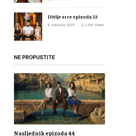
Divlje srce epizoda 53
6. kolovoza 2024.
1.365
Views
NE PROPUSTITE
Nasljednik epizoda 44