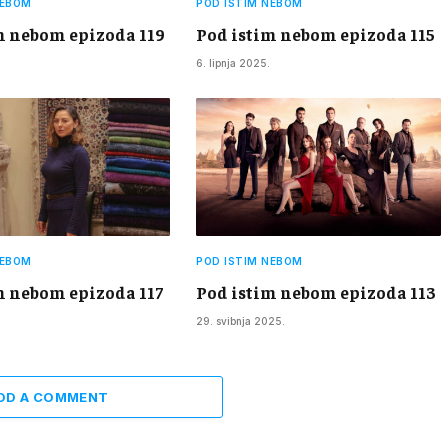
NEBOM
POD ISTIM NEBOM
m nebom epizoda 119
Pod istim nebom epizoda 115
6. lipnja 2025.
NEBOM
POD ISTIM NEBOM
m nebom epizoda 117
Pod istim nebom epizoda 113
29. svibnja 2025.
DD A COMMENT