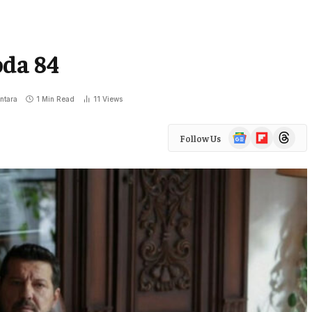
oda 84
ntara
1 Min Read
11
Views
Google
Flipboard
Threads
Follow Us
News