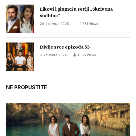
Likovi i glumci u seriji „Skrivena
sudbina“
20. kolovoza 2025.
1.781
Views
Divlje srce epizoda 53
6. kolovoza 2024.
1.365
Views
NE PROPUSTITE