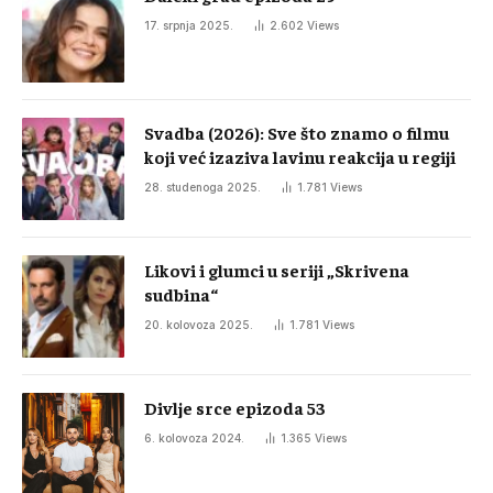
17. srpnja 2025.
2.602
Views
Svadba (2026): Sve što znamo o filmu
koji već izaziva lavinu reakcija u regiji
28. studenoga 2025.
1.781
Views
Likovi i glumci u seriji „Skrivena
sudbina“
20. kolovoza 2025.
1.781
Views
Divlje srce epizoda 53
6. kolovoza 2024.
1.365
Views