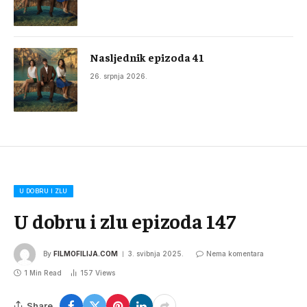
Nasljednik epizoda 41
26. srpnja 2026.
U DOBRU I ZLU
U dobru i zlu epizoda 147
By
FILMOFILIJA.COM
3. svibnja 2025.
Nema komentara
1 Min Read
157
Views
Share