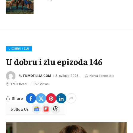
U DOBRU I ZLU
U dobru i zlu epizoda 146
By
FILMOFILIJA.COM
3. svibnja 2025.
Nema komentara
1 Min Read
57
Views
Share
Google
Flipboard
Threads
Follow Us
News