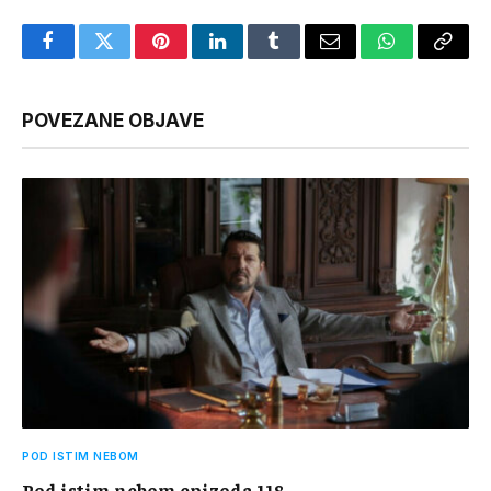
Facebook
Twitter
Pinterest
LinkedIn
Tumblr
Email
WhatsApp
Copy
Link
POVEZANE OBJAVE
POD ISTIM NEBOM
Pod istim nebom epizoda 118