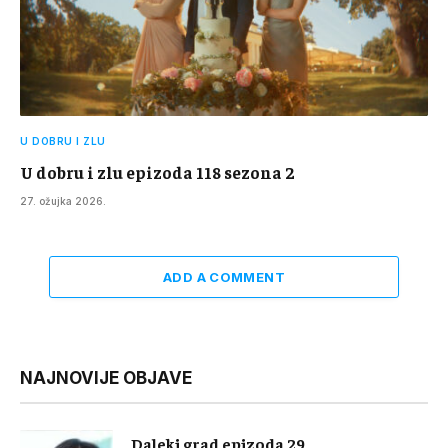
U DOBRU I ZLU
U dobru i zlu epizoda 118 sezona 2
27. ožujka 2026.
ADD A COMMENT
NAJNOVIJE OBJAVE
Daleki grad epizoda 29