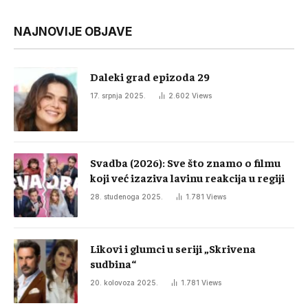
NAJNOVIJE OBJAVE
Daleki grad epizoda 29
17. srpnja 2025.
2.602
Views
Svadba (2026): Sve što znamo o filmu
koji već izaziva lavinu reakcija u regiji
28. studenoga 2025.
1.781
Views
Likovi i glumci u seriji „Skrivena
sudbina“
20. kolovoza 2025.
1.781
Views