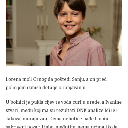
Lorena moli Crnog da poštedi Sanju, a on pred
policijom izmisli detalje o ranjavanju.
U bolnici je pukla cijev te voda curi u urede, a Ivanine
stvari, među kojima su rezultati DNK analize Mire i
Jakova, moraju van. Divna nehotice nađe Ljubin
sakriveni novac. Ljubo, međutim, nema pojma tko je