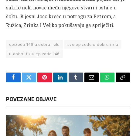
sakrio neki novac među njegove stvari i ostaje u
šoku. Bijesni Joco kreće u potragu za Petrom, a
Ružica, Zrinka i Veljko pokušavaju ga spriječiti.
epizoda 146 u dobru i zlu
sve epizode u dobru i zlu
u dobru i zlu epizoda 146
Facebook
Twitter
Pinterest
LinkedIn
Tumblr
Email
WhatsApp
Copy
Link
POVEZANE OBJAVE