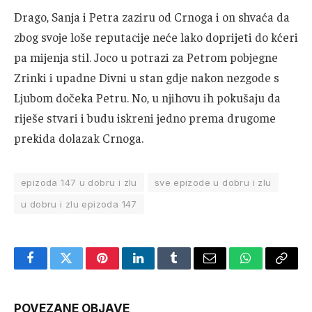
Drago, Sanja i Petra zaziru od Crnoga i on shvaća da
zbog svoje loše reputacije neće lako doprijeti do kćeri
pa mijenja stil. Joco u potrazi za Petrom pobjegne
Zrinki i upadne Divni u stan gdje nakon nezgode s
Ljubom dočeka Petru. No, u njihovu ih pokušaju da
riješe stvari i budu iskreni jedno prema drugome
prekida dolazak Crnoga.
epizoda 147 u dobru i zlu
sve epizode u dobru i zlu
u dobru i zlu epizoda 147
Facebook
Twitter
Pinterest
LinkedIn
Tumblr
Email
WhatsApp
Copy
Link
POVEZANE OBJAVE