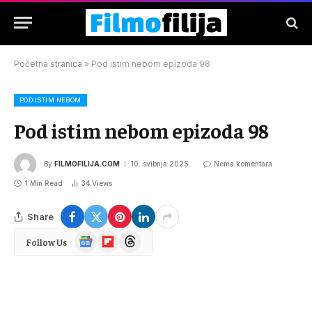
Početna stranica
»
Pod istim nebom epizoda 98
POD ISTIM NEBOM
Pod istim nebom epizoda 98
By
FILMOFILIJA.COM
10. svibnja 2025.
Nema komentara
1 Min Read
34
Views
Share
Google
Flipboard
Threads
Follow Us
News