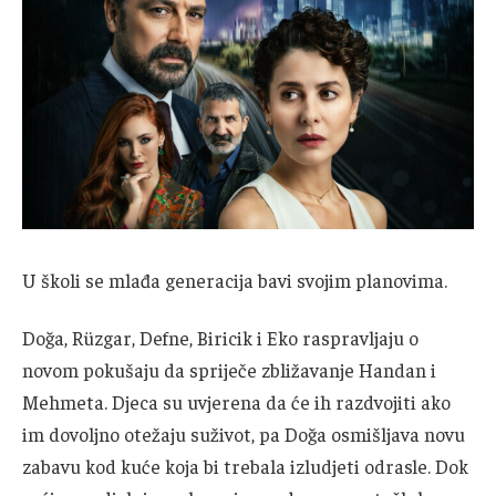
U školi se mlađa generacija bavi svojim planovima.
Doğa, Rüzgar, Defne, Biricik i Eko raspravljaju o
novom pokušaju da spriječe zbližavanje Handan i
Mehmeta. Djeca su uvjerena da će ih razdvojiti ako
im dovoljno otežaju suživot, pa Doğa osmišljava novu
zabavu kod kuće koja bi trebala izludjeti odrasle. Dok