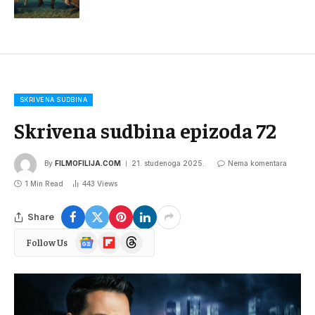
SKRIVENA SUDBINA
Skrivena sudbina epizoda 72
By
FILMOFILIJA.COM
21. studenoga 2025.
Nema komentara
1 Min Read
443
Views
Share
Google
Flipboard
Threads
Follow Us
News