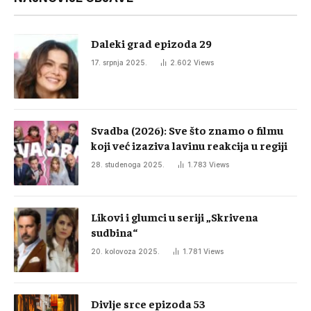
Daleki grad epizoda 29
17. srpnja 2025.
2.602
Views
Svadba (2026): Sve što znamo o filmu
koji već izaziva lavinu reakcija u regiji
28. studenoga 2025.
1.783
Views
Likovi i glumci u seriji „Skrivena
sudbina“
20. kolovoza 2025.
1.781
Views
Divlje srce epizoda 53