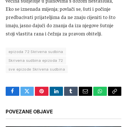
većina sudjeluje u planovima s dozom nestašluka,
Eko se iznenada mijenja; povlači se, šuti i počinje
predbacivati prijateljima da ne znaju cijeniti to što
imaju, jasno dajući do znanja da iza njegove šutnje
stoji vlastita rana i čežnja za pravom obitelji.
epizoda 72 Skrivena sudbina
Skrivena sudbina epizoda 72
sve epizode Skrivena sudbina
Facebook
Twitter
Pinterest
LinkedIn
Tumblr
Email
WhatsApp
Copy
Link
POVEZANE OBJAVE