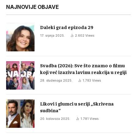
NAJNOVIJE OBJAVE
Daleki grad epizoda 29
17. srpnja 2025.
2.602
Views
Svadba (2026): Sve što znamo o filmu
koji već izaziva lavinu reakcija u regiji
28. studenoga 2025.
1.783
Views
Likovi i glumci u seriji „Skrivena
sudbina“
20. kolovoza 2025.
1.781
Views