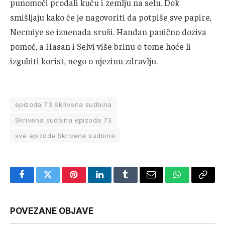
punomoći prodali kuću i zemlju na selu. Dok
smišljaju kako će je nagovoriti da potpiše sve papire,
Necmiye se iznenada sruši. Handan panično doziva
pomoć, a Hasan i Selvi više brinu o tome hoće li
izgubiti korist, nego o njezinu zdravlju.
epizoda 73 Skrivena sudbina
Skrivena sudbina epizoda 73
sve epizode Skrivena sudbina
Facebook
Twitter
Pinterest
LinkedIn
Tumblr
Email
WhatsApp
Copy
Link
POVEZANE OBJAVE