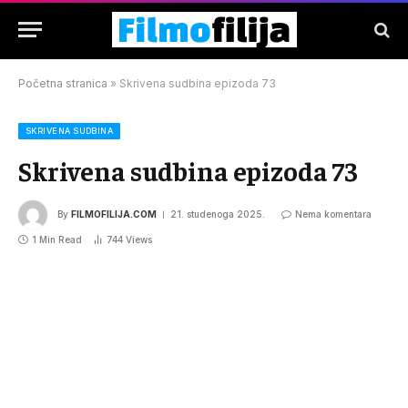
Početna stranica
»
Skrivena sudbina epizoda 73
SKRIVENA SUDBINA
Skrivena sudbina epizoda 73
By
FILMOFILIJA.COM
21. studenoga 2025.
Nema komentara
1 Min Read
744
Views