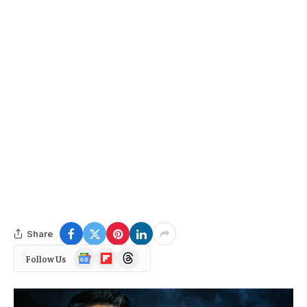
Share
Google
Flipboard
Threads
Follow Us
News