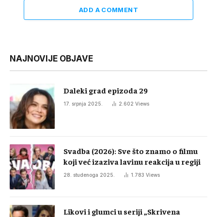
ADD A COMMENT
NAJNOVIJE OBJAVE
Daleki grad epizoda 29
17. srpnja 2025.
2.602
Views
Svadba (2026): Sve što znamo o filmu
koji već izaziva lavinu reakcija u regiji
28. studenoga 2025.
1.783
Views
Likovi i glumci u seriji „Skrivena