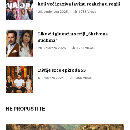
koji već izaziva lavinu reakcija u regiji
28. studenoga 2025.
1.783
Views
Likovi i glumci u seriji „Skrivena
sudbina“
20. kolovoza 2025.
1.781
Views
Divlje srce epizoda 53
6. kolovoza 2024.
1.365
Views
NE PROPUSTITE