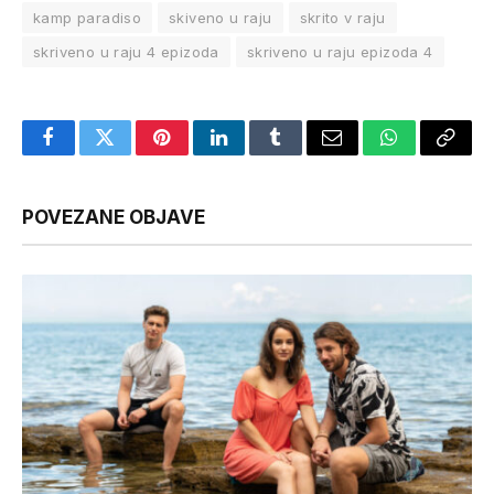
kamp paradiso
skiveno u raju
skrito v raju
skriveno u raju 4 epizoda
skriveno u raju epizoda 4
Facebook
Twitter
Pinterest
LinkedIn
Tumblr
Email
WhatsApp
Copy
Link
POVEZANE OBJAVE