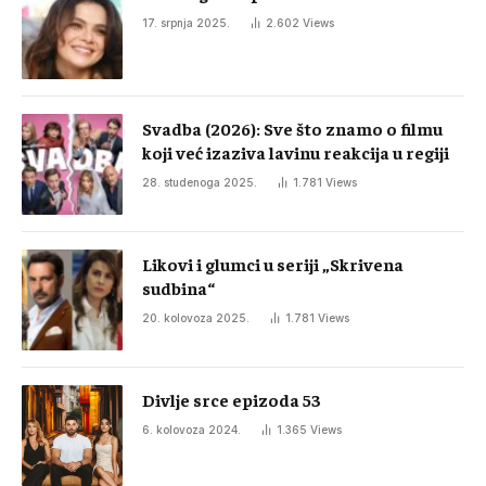
17. srpnja 2025.
2.602
Views
Svadba (2026): Sve što znamo o filmu
koji već izaziva lavinu reakcija u regiji
28. studenoga 2025.
1.781
Views
Likovi i glumci u seriji „Skrivena
sudbina“
20. kolovoza 2025.
1.781
Views
Divlje srce epizoda 53
6. kolovoza 2024.
1.365
Views