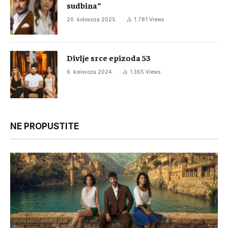
sudbina“
20. kolovoza 2025.
1.781
Views
Divlje srce epizoda 53
6. kolovoza 2024.
1.365
Views
NE PROPUSTITE