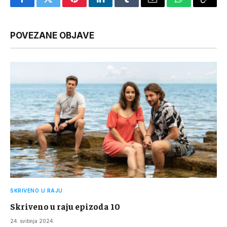
Facebook
Twitter
Pinterest
LinkedIn
Tumblr
Email
WhatsApp
Copy
Link
POVEZANE OBJAVE
SKRIVENO U RAJU
Skriveno u raju epizoda 10
24. svibnja 2024.