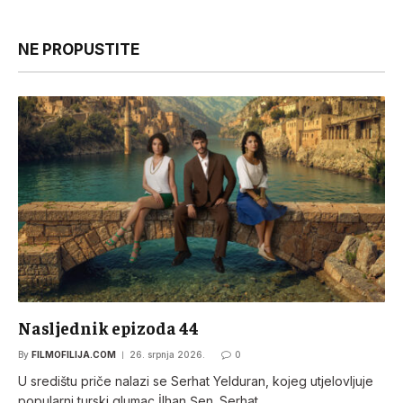
NE PROPUSTITE
Nasljednik epizoda 44
By
FILMOFILIJA.COM
26. srpnja 2026.
0
U središtu priče nalazi se Serhat Yelduran, kojeg utjelovljuje
popularni turski glumac İlhan Şen. Serhat…