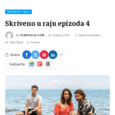
SKRIVENO U RAJU
Skriveno u raju epizoda 4
By
FILMOFILIJA.COM
24. svibnja 2024.
Nema komentara
1 Min Read
4
Views
Share
Google
Flipboard
Threads
Follow Us
News