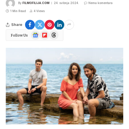
By
FILMOFILIJA.COM
24. svibnja 2024.
Nema komentara
1 Min Read
4
Views
Share
Google
Flipboard
Threads
Follow Us
News