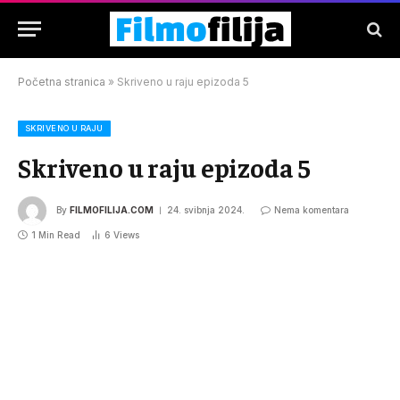
Početna stranica
»
Skriveno u raju epizoda 5
SKRIVENO U RAJU
Skriveno u raju epizoda 5
By
FILMOFILIJA.COM
24. svibnja 2024.
Nema komentara
1 Min Read
6
Views