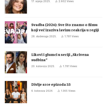
17. srpnja 2025.
2.602
Views
Svadba (2026): Sve što znamo o filmu
koji već izaziva lavinu reakcija u regiji
28. studenoga 2025.
1.781
Views
Likovi i glumci u seriji „Skrivena
sudbina“
20. kolovoza 2025.
1.781
Views
Divlje srce epizoda 53
6. kolovoza 2024.
1.365
Views