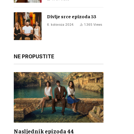
Divlje srce epizoda 53
6. kolovoza 2024.
1.365
Views
NE PROPUSTITE
Nasljednik epizoda 44