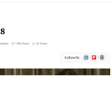
28
entara
1 Min Read
20
Views
Google
Flipboard
Threads
Follow Us
News