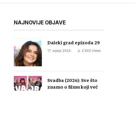
NAJNOVIJE OBJAVE
Daleki grad epizoda 29
17. srpnja 2025.
2.602
Views
Svadba (2026): Sve što
znamo o filmu koji već
izaziva lavinu reakcija u
regiji
28. studenoga 2025.
1.781
Views
Likovi i glumci u seriji
„Skrivena sudbina“