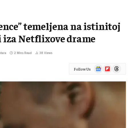
cence” temeljena na istinitoj
i iza Netflixove drame
tara
2 Mins Read
38
Views
Google
Flipboard
Threads
Follow Us
News