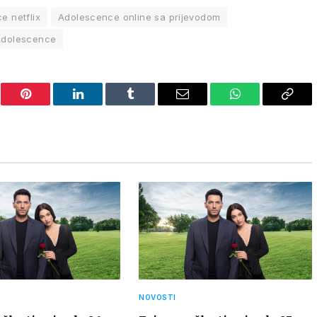
e netflix
Adolescence online sa prijevodom
 Adolescence
er
Pinterest
LinkedIn
Tumblr
Email
WhatsApp
Copy
Link
NOVOSTI