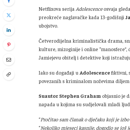
Netflixova serija
Adolescence
osvaja gledat
preokreće naglavačke kada 13-godišnji
J
ubojstvo.
Četverodijelna kriminalistička drama, sn
kulture, mizoginije i online “manosfere”
Jamiejevu obitelj i detektive koji istražuju
Iako su događaji u
Adolescence
fiktivni,
povezanih s kriminalom noževima diljem 
Suautor Stephen Graham
objasnio je d
napada u kojima su sudjelovali mladi ljud
“
Pročitao sam članak o dječaku koji je izbo
“
Nekoliko mjeseci kasnije, dogodio se još j