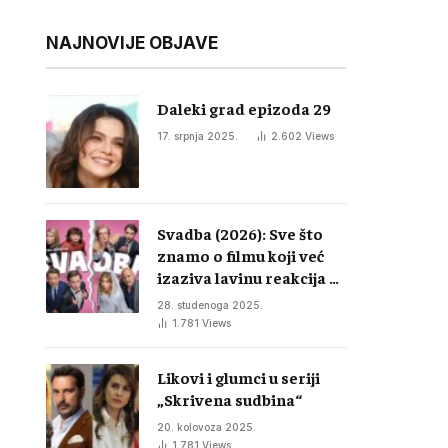
NAJNOVIJE OBJAVE
Daleki grad epizoda 29
17. srpnja 2025.
2.602
Views
Svadba (2026): Sve što
znamo o filmu koji već
izaziva lavinu reakcija u
regiji
28. studenoga 2025.
1.781
Views
Likovi i glumci u seriji
„Skrivena sudbina“
20. kolovoza 2025.
1.781
Views