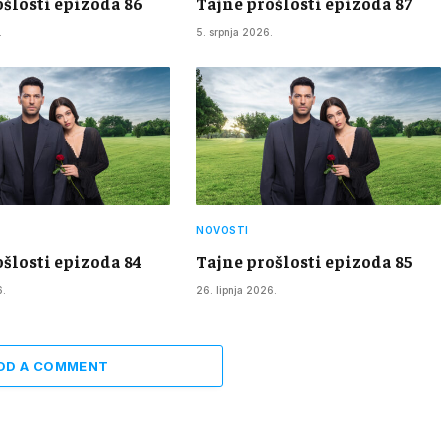
ošlosti epizoda 86
Tajne prošlosti epizoda 87
.
5. srpnja 2026.
NOVOSTI
ošlosti epizoda 84
Tajne prošlosti epizoda 85
6.
26. lipnja 2026.
DD A COMMENT