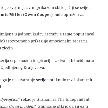
elje svojim jezivim prikazom obitelji čiji se svijet
amie Miller (Owen Cooper)
bude optužen za
imljena u jednom kadru, istražuje teme poput incel
, dok istovremeno prikazuje emocionalni teret na
 zločin.
 serija crpi snažnu inspiraciju iz stvarnih incidenata
Ujedinjenog Kraljevstva.
a ga je na stvaranje
serije
potaknulo niz šokantnih
i.
 djevojčicu
” rekao je Graham za The Independent.
edan sličan incident.
” Glumac je otkrio da su ga ti