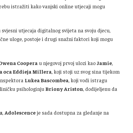
rebu istražiti kako vanjski online utjecaji mogu
svjesni utjecaja digitalnog svijeta na svoju djecu,
ljučne uloge, postoje i drugi snažni faktori koji mogu
Owena Coopera
u njegovoj prvoj ulozi kao
Jamie
,
a oca Eddieja Millera
, koji stoji uz svog sina tijekom
inspektora
Lukea Bascombea
, koji vodi istragu
kliničku psihologinju
Briony Ariston
, dodijeljenu da
u
,
Adolescence
je sada dostupna za gledanje na