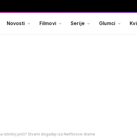
Novosti
Filmovi
Serije
Glumci
Kv
a istinitoj priči? Stvarni događaji iza Netflixove drame