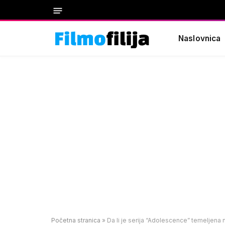
Naslovnica
Početna stranica
»
Da li je serija “Adolescence” temeljena n