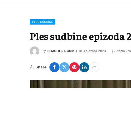
PLES SUDBINE
Ples sudbine epizoda 
By
FILMOFILIJA.COM
18. kolovoza 2024.
Nema kom
Share