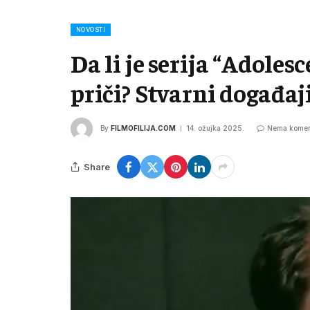
NOVOSTI
Da li je serija “Adoles
priči? Stvarni događaj
By
FILMOFILIJA.COM
14. ožujka 2025.
Nema komen
Share