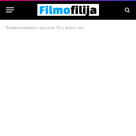
Početna stranica
»
epizoda 131 u dobru i zlu