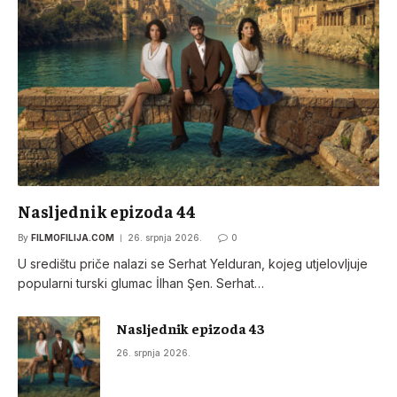
Nasljednik epizoda 44
By
FILMOFILIJA.COM
26. srpnja 2026.
0
U središtu priče nalazi se Serhat Yelduran, kojeg utjelovljuje
popularni turski glumac İlhan Şen. Serhat…
Nasljednik epizoda 43
26. srpnja 2026.