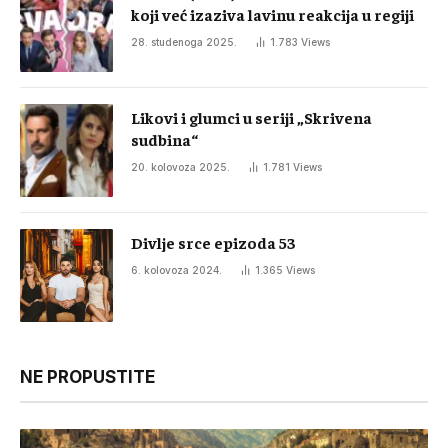
koji već izaziva lavinu reakcija u regiji
28. studenoga 2025.
1.783
Views
Likovi i glumci u seriji „Skrivena
sudbina“
20. kolovoza 2025.
1.781
Views
Divlje srce epizoda 53
6. kolovoza 2024.
1.365
Views
NE PROPUSTITE