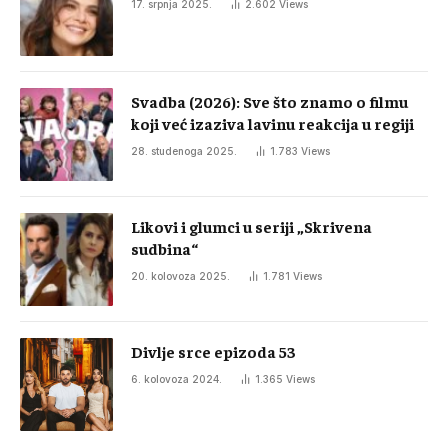
17. srpnja 2025.
2.602
Views
Svadba (2026): Sve što znamo o filmu
koji već izaziva lavinu reakcija u regiji
28. studenoga 2025.
1.783
Views
Likovi i glumci u seriji „Skrivena
sudbina“
20. kolovoza 2025.
1.781
Views
Divlje srce epizoda 53
6. kolovoza 2024.
1.365
Views