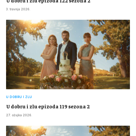
U dobru i zlu epizoda 122 sezona 2
3. travnja 2026.
U DOBRU I ZLU
U dobru i zlu epizoda 119 sezona 2
27. ožujka 2026.