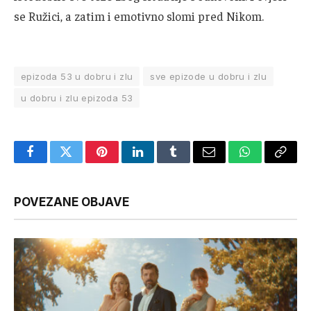
se Ružici, a zatim i emotivno slomi pred Nikom.
epizoda 53 u dobru i zlu
sve epizode u dobru i zlu
u dobru i zlu epizoda 53
Facebook
Twitter
Pinterest
LinkedIn
Tumblr
Email
WhatsApp
Copy
Link
POVEZANE OBJAVE