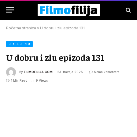
Početna stranica
»
U dobru i zlu epizoda 131
U DOBRU I ZLU
U dobru i zlu epizoda 131
By
FILMOFILIJA.COM
23. travnja 2025.
Nema komentara
1 Min Read
9
Views