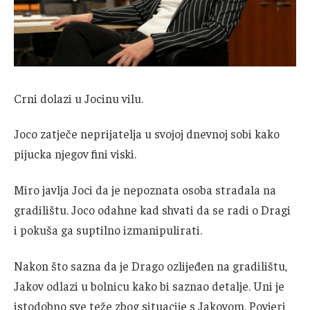
Crni dolazi u Jocinu vilu.
Joco zatječe neprijatelja u svojoj dnevnoj sobi kako
pijucka njegov fini viski.
Miro javlja Joci da je nepoznata osoba stradala na
gradilištu. Joco odahne kad shvati da se radi o Dragi
i pokuša ga suptilno izmanipulirati.
Nakon što sazna da je Drago ozlijeđen na gradilištu,
Jakov odlazi u bolnicu kako bi saznao detalje. Uni je
istodobno sve teže zbog situacije s Jakovom. Povjeri