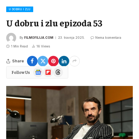
U DOBRU I ZLU
U dobru i zlu epizoda 53
By
FILMOFILIJA.COM
23. travnja 2025.
Nema komentara
1 Min Read
16
Views
Share
Google
Flipboard
Threads
Follow Us
News