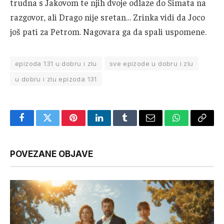
trudna s Jakovom te njih dvoje odlaze do Šimata na
razgovor, ali Drago nije sretan… Zrinka vidi da Joco
još pati za Petrom. Nagovara ga da spali uspomene.
epizoda 131 u dobru i zlu
sve epizode u dobru i zlu
u dobru i zlu epizoda 131
Facebook
Twitter
Pinterest
LinkedIn
Tumblr
Email
WhatsApp
Copy
Link
POVEZANE OBJAVE