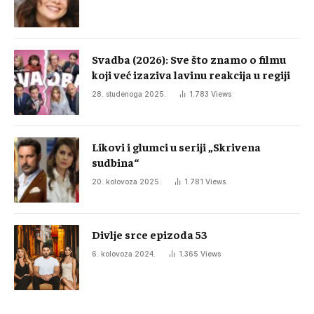
Svadba (2026): Sve što znamo o filmu
koji već izaziva lavinu reakcija u regiji
28. studenoga 2025.
1.783
Views
Likovi i glumci u seriji „Skrivena
sudbina“
20. kolovoza 2025.
1.781
Views
Divlje srce epizoda 53
6. kolovoza 2024.
1.365
Views