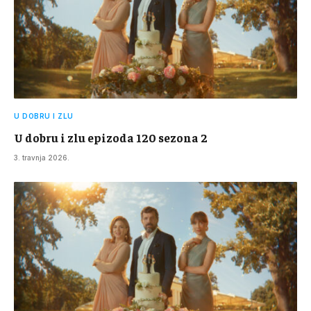
U DOBRU I ZLU
U dobru i zlu epizoda 120 sezona 2
3. travnja 2026.