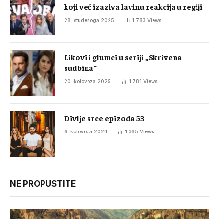
koji već izaziva lavinu reakcija u regiji
28. studenoga 2025.
1.783
Views
Likovi i glumci u seriji „Skrivena
sudbina“
20. kolovoza 2025.
1.781
Views
Divlje srce epizoda 53
6. kolovoza 2024.
1.365
Views
NE PROPUSTITE