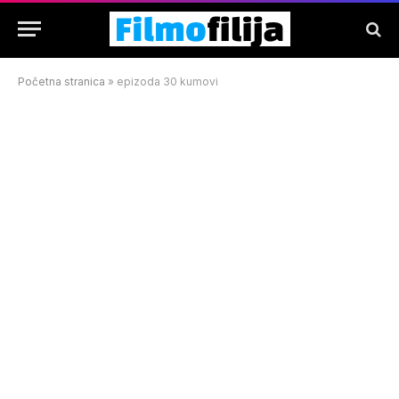
Početna stranica
»
epizoda 30 kumovi