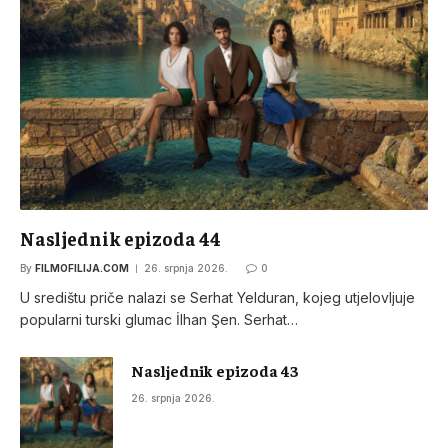
Nasljednik epizoda 44
By
FILMOFILIJA.COM
26. srpnja 2026.
0
U središtu priče nalazi se Serhat Yelduran, kojeg utjelovljuje
popularni turski glumac İlhan Şen. Serhat…
Nasljednik epizoda 43
26. srpnja 2026.