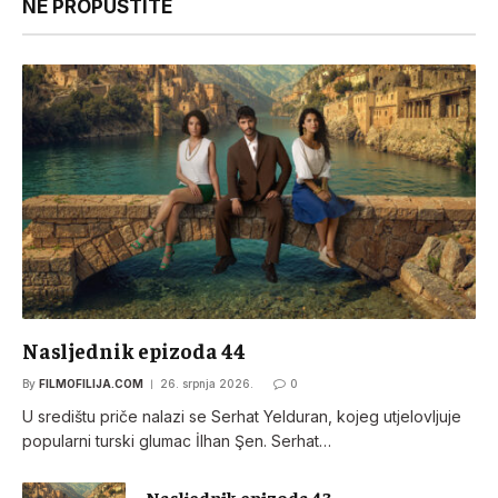
NE PROPUSTITE
Nasljednik epizoda 44
By
FILMOFILIJA.COM
26. srpnja 2026.
0
U središtu priče nalazi se Serhat Yelduran, kojeg utjelovljuje
popularni turski glumac İlhan Şen. Serhat…
Nasljednik epizoda 43