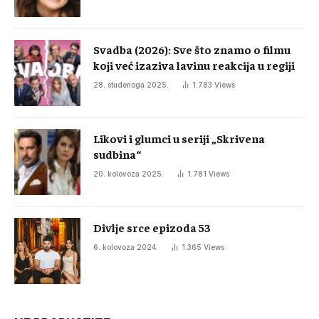
Svadba (2026): Sve što znamo o filmu
koji već izaziva lavinu reakcija u regiji
28. studenoga 2025.
1.783
Views
Likovi i glumci u seriji „Skrivena
sudbina“
20. kolovoza 2025.
1.781
Views
Divlje srce epizoda 53
6. kolovoza 2024.
1.365
Views