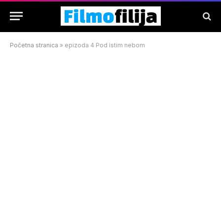
Početna stranica
»
epizoda 4 Pod istim nebom