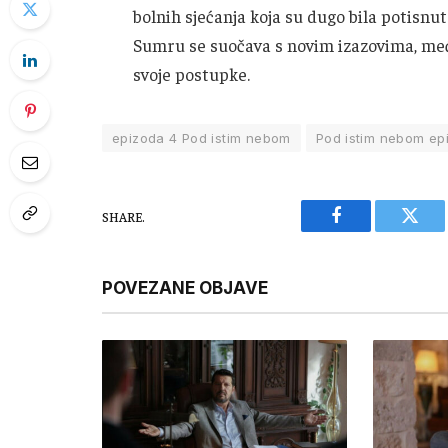
bolnih sjećanja koja su dugo bila potisnut
Sumru se suočava s novim izazovima, među
svoje postupke.
epizoda 4 Pod istim nebom
Pod istim nebom ep
SHARE.
Facebook
Twitt
POVEZANE OBJAVE