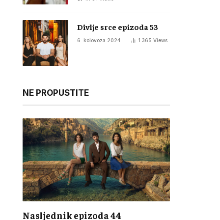
Divlje srce epizoda 53
6. kolovoza 2024.
1.365
Views
NE PROPUSTITE
Nasljednik epizoda 44