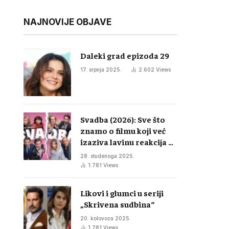
NAJNOVIJE OBJAVE
Daleki grad epizoda 29
17. srpnja 2025.
2.602
Views
Svadba (2026): Sve što
znamo o filmu koji već
izaziva lavinu reakcija u
regiji
28. studenoga 2025.
1.781
Views
Likovi i glumci u seriji
„Skrivena sudbina“
20. kolovoza 2025.
1.781
Views