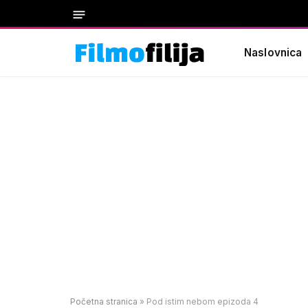
Naslovnica
Početna stranica
»
Pod istim nebom epizoda 4