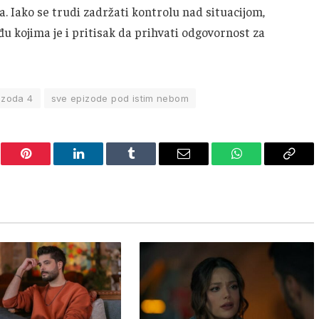
a. Iako se trudi zadržati kontrolu nad situacijom,
 kojima je i pritisak da prihvati odgovornost za
izoda 4
sve epizode pod istim nebom
er
Pinterest
LinkedIn
Tumblr
Email
WhatsApp
Copy
Link