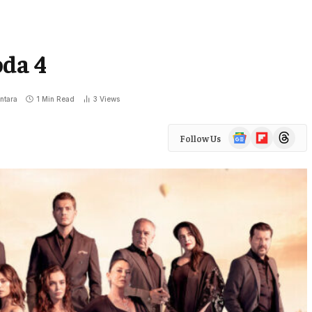
oda 4
ntara
1 Min Read
3
Views
Google
Flipboard
Threads
Follow Us
News