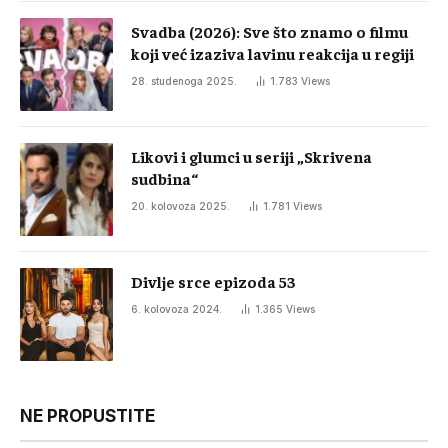
Svadba (2026): Sve što znamo o filmu
koji već izaziva lavinu reakcija u regiji
28. studenoga 2025.
1.783
Views
Likovi i glumci u seriji „Skrivena
sudbina“
20. kolovoza 2025.
1.781
Views
Divlje srce epizoda 53
6. kolovoza 2024.
1.365
Views
NE PROPUSTITE