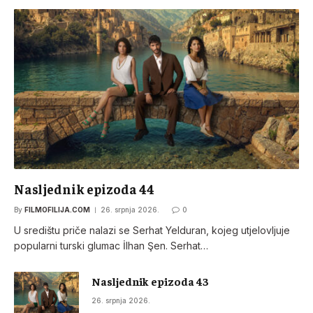
Nasljednik epizoda 44
By
FILMOFILIJA.COM
26. srpnja 2026.
0
U središtu priče nalazi se Serhat Yelduran, kojeg utjelovljuje
popularni turski glumac İlhan Şen. Serhat…
Nasljednik epizoda 43
26. srpnja 2026.