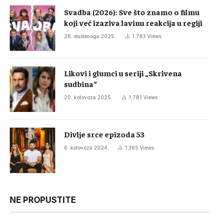
Svadba (2026): Sve što znamo o filmu
koji već izaziva lavinu reakcija u regiji
28. studenoga 2025.
1.783
Views
Likovi i glumci u seriji „Skrivena
sudbina“
20. kolovoza 2025.
1.781
Views
Divlje srce epizoda 53
6. kolovoza 2024.
1.365
Views
NE PROPUSTITE