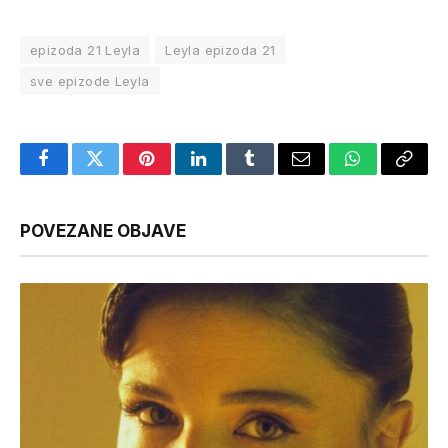
epizoda 21 Leyla
Leyla epizoda 21
sve epizode Leyla
Facebook
Twitter
Pinterest
LinkedIn
Tumblr
Email
WhatsApp
Copy
Link
POVEZANE OBJAVE