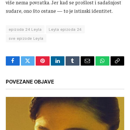
više nema povratka. Jer kad se prošlost i sadašnjost
sudare, ono što ostane — to je istinski identitet.
epizoda 24 Leyla
Leyla epizoda 24
sve epizode Leyla
Facebook
Twitter
Pinterest
LinkedIn
Tumblr
Email
WhatsApp
Copy
Link
POVEZANE OBJAVE