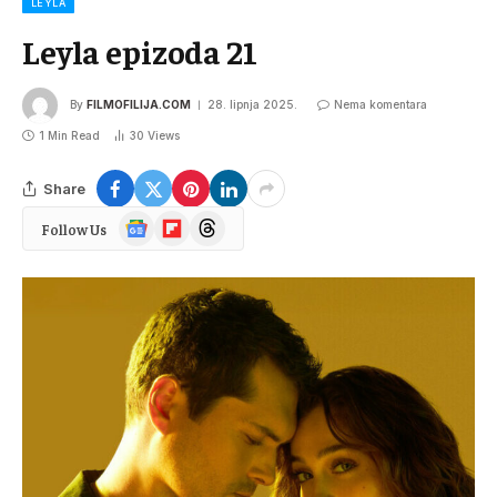
LEYLA
Leyla epizoda 21
By
FILMOFILIJA.COM
28. lipnja 2025.
Nema komentara
1 Min Read
30
Views
Share
Google
Flipboard
Threads
Follow Us
News