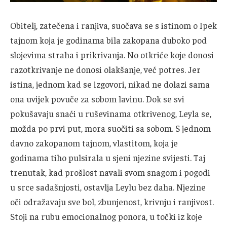
Obitelj, zatečena i ranjiva, suočava se s istinom o Ipek
tajnom koja je godinama bila zakopana duboko pod
slojevima straha i prikrivanja. No otkriće koje donosi
razotkrivanje ne donosi olakšanje, već potres. Jer
istina, jednom kad se izgovori, nikad ne dolazi sama
ona uvijek povuče za sobom lavinu. Dok se svi
pokušavaju snaći u ruševinama otkrivenog, Leyla se,
možda po prvi put, mora suočiti sa sobom. S jednom
davno zakopanom tajnom, vlastitom, koja je
godinama tiho pulsirala u sjeni njezine svijesti. Taj
trenutak, kad prošlost navali svom snagom i pogodi
u srce sadašnjosti, ostavlja Leylu bez daha. Njezine
oči odražavaju sve bol, zbunjenost, krivnju i ranjivost.
Stoji na rubu emocionalnog ponora, u točki iz koje