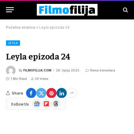
Početna stranica
»
Leyla epizoda 24
LEYLA
Leyla epizoda 24
By
FILMOFILIJA.COM
28. lipnja 2025.
Nema komentara
1 Min Read
34
Views
Share
Google
Flipboard
Threads
Follow Us
News