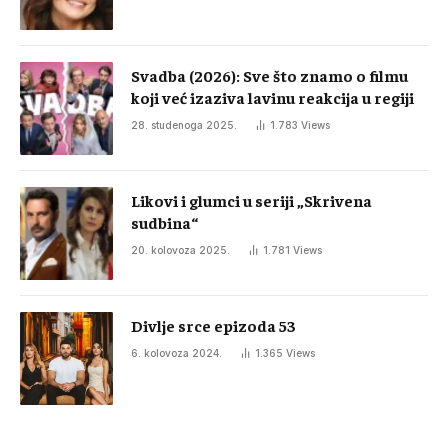
Svadba (2026): Sve što znamo o filmu
koji već izaziva lavinu reakcija u regiji
28. studenoga 2025.
1.783
Views
Likovi i glumci u seriji „Skrivena
sudbina“
20. kolovoza 2025.
1.781
Views
Divlje srce epizoda 53
6. kolovoza 2024.
1.365
Views