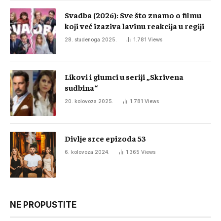
Svadba (2026): Sve što znamo o filmu
koji već izaziva lavinu reakcija u regiji
28. studenoga 2025.
1.781
Views
Likovi i glumci u seriji „Skrivena
sudbina“
20. kolovoza 2025.
1.781
Views
Divlje srce epizoda 53
6. kolovoza 2024.
1.365
Views
NE PROPUSTITE