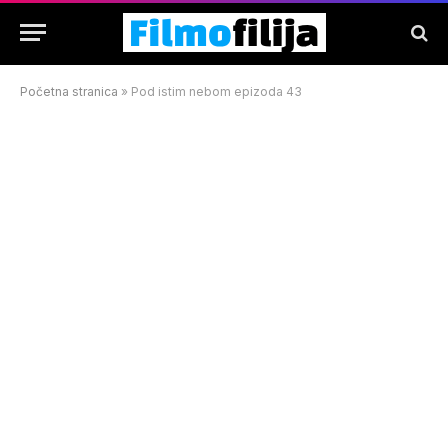
Početna stranica
»
Pod istim nebom epizoda 43