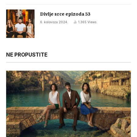
Divlje srce epizoda 53
6. kolovoza 2024.
1.365
Views
NE PROPUSTITE