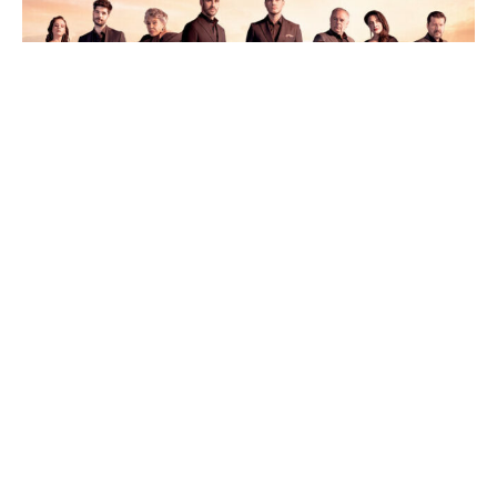
Odnos Sumru i Nihajet toliko je narušen da Sumru
prema majci više ne osjeća poštovanje.
Kad Sevilaj od Mesuta preuzme telefon s brojevima
Melek i Nuha, Hikmet ih uhvati i zaprijeti Mesutu. A
ni Sevilaj ne prođe bez otvorene kritike. Kad zbog tog