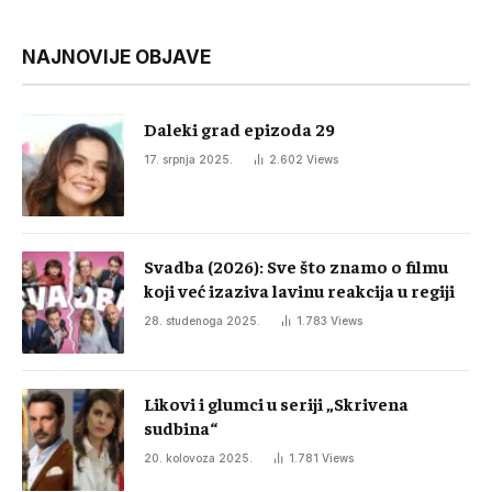
NAJNOVIJE OBJAVE
Daleki grad epizoda 29
17. srpnja 2025.
2.602
Views
Svadba (2026): Sve što znamo o filmu
koji već izaziva lavinu reakcija u regiji
28. studenoga 2025.
1.783
Views
Likovi i glumci u seriji „Skrivena
sudbina“
20. kolovoza 2025.
1.781
Views