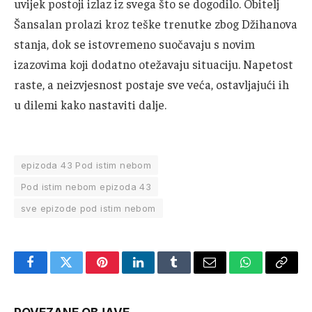
uvijek postoji izlaz iz svega što se dogodilo. Obitelj
Šansalan prolazi kroz teške trenutke zbog Džihanova
stanja, dok se istovremeno suočavaju s novim
izazovima koji dodatno otežavaju situaciju. Napetost
raste, a neizvjesnost postaje sve veća, ostavljajući ih
u dilemi kako nastaviti dalje.
epizoda 43 Pod istim nebom
Pod istim nebom epizoda 43
sve epizode pod istim nebom
Facebook
Twitter
Pinterest
LinkedIn
Tumblr
Email
WhatsApp
Copy
Link