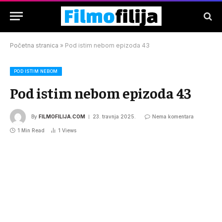
Početna stranica
»
Pod istim nebom epizoda 43
POD ISTIM NEBOM
Pod istim nebom epizoda 43
By
FILMOFILIJA.COM
23. travnja 2025.
Nema komentara
1 Min Read
1
Views