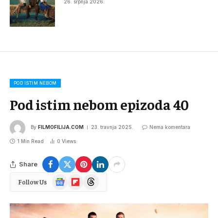
26. srpnja 2026.
POD ISTIM NEBOM
Pod istim nebom epizoda 40
By
FILMOFILIJA.COM
23. travnja 2025.
Nema komentara
1 Min Read
0
Views
Share
Google
Flipboard
Threads
Follow Us
News