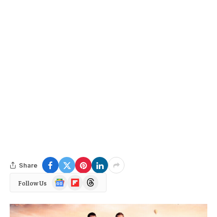
Share
Google
Flipboard
Threads
Follow Us
News