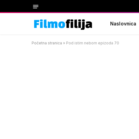
Naslovnica
Početna stranica
»
Pod istim nebom epizoda 70