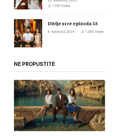
20. kolovoza 2025.
1.781
Views
Divlje srce epizoda 53
6. kolovoza 2024.
1.365
Views
NE PROPUSTITE