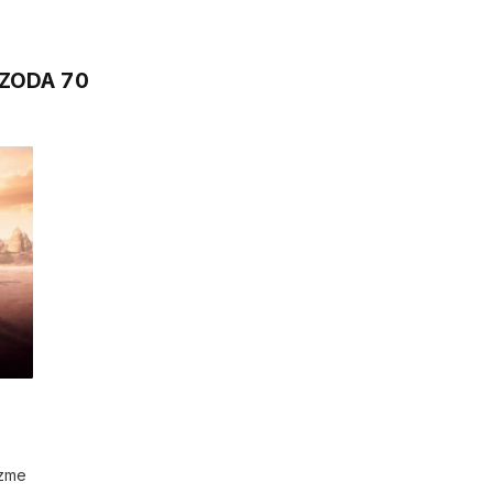
IZODA 70
uzme