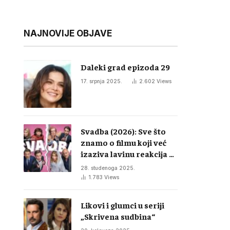
NAJNOVIJE OBJAVE
Daleki grad epizoda 29
17. srpnja 2025.
2.602
Views
Svadba (2026): Sve što
znamo o filmu koji već
izaziva lavinu reakcija u
regiji
28. studenoga 2025.
1.783
Views
Likovi i glumci u seriji
„Skrivena sudbina“