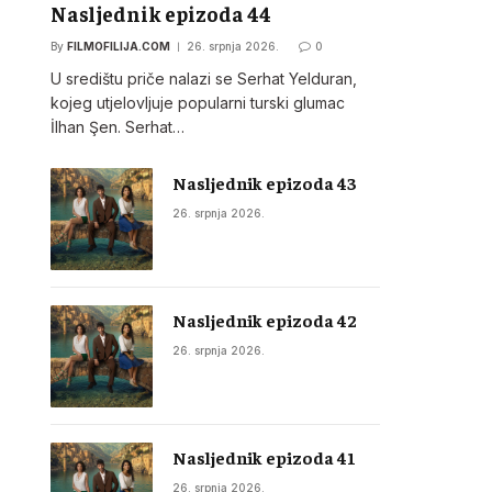
Nasljednik epizoda 44
By
FILMOFILIJA.COM
26. srpnja 2026.
0
U središtu priče nalazi se Serhat Yelduran,
kojeg utjelovljuje popularni turski glumac
İlhan Şen. Serhat…
Nasljednik epizoda 43
26. srpnja 2026.
Nasljednik epizoda 42
26. srpnja 2026.
Nasljednik epizoda 41
26. srpnja 2026.