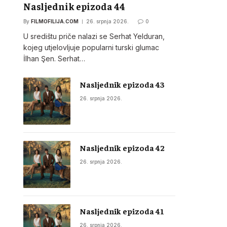
Nasljednik epizoda 44
By
FILMOFILIJA.COM
26. srpnja 2026.
0
U središtu priče nalazi se Serhat Yelduran,
kojeg utjelovljuje popularni turski glumac
İlhan Şen. Serhat…
Nasljednik epizoda 43
26. srpnja 2026.
Nasljednik epizoda 42
26. srpnja 2026.
Nasljednik epizoda 41
26. srpnja 2026.