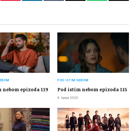
er
Pinterest
LinkedIn
Tumblr
Email
WhatsApp
Copy
Link
NEBOM
POD ISTIM NEBOM
m nebom epizoda 119
Pod istim nebom epizoda 115
6. lipnja 2025.