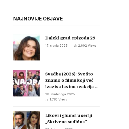
NAJNOVIJE OBJAVE
Daleki grad epizoda 29
17. srpnja 2025.
2.602
Views
Svadba (2026): Sve što
znamo o filmu koji već
izaziva lavinu reakcija u
regiji
28. studenoga 2025.
1.783
Views
Likovi i glumci u seriji
„Skrivena sudbina“