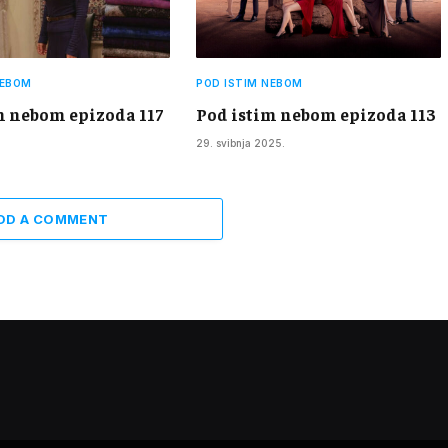
NEBOM
POD ISTIM NEBOM
m nebom epizoda 117
Pod istim nebom epizoda 113
29. svibnja 2025.
DD A COMMENT