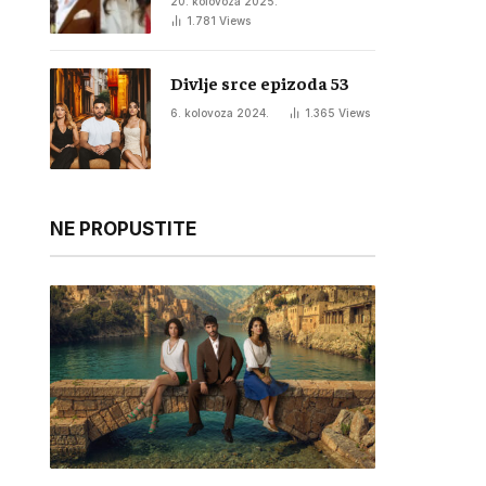
20. kolovoza 2025.
1.781
Views
Divlje srce epizoda 53
6. kolovoza 2024.
1.365
Views
NE PROPUSTITE