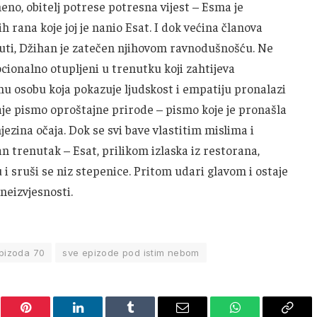
eno, obitelj potrese potresna vijest – Esma je
 rana koje joj je nanio Esat. I dok većina članova
ućuti, Džihan je zatečen njihovom ravnodušnošću. Ne
cionalno otupljeni u trenutku koji zahtijeva
inu osobu koja pokazuje ljudskost i empatiju pronalazi
je pismo oproštajne prirode – pismo koje je pronašla
jezina očaja. Dok se svi bave vlastitim mislima i
n trenutak – Esat, prilikom izlaska iz restorana,
 i sruši se niz stepenice. Pritom udari glavom i ostaje
 neizvjesnosti.
pizoda 70
sve epizode pod istim nebom