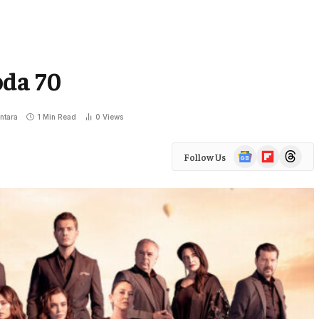
oda 70
ntara
1 Min Read
0
Views
Google
Flipboard
Threads
Follow Us
News