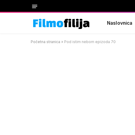
Naslovnica
Početna stranica
»
Pod istim nebom epizoda 70