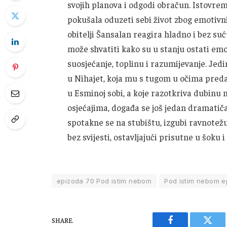
svojih planova i odgodi obračun. Istovrem
pokušala oduzeti sebi život zbog emotivnih
obitelji Šansalan reagira hladno i bez s
može shvatiti kako su u stanju ostati emo
suosjećanje, toplinu i razumijevanje. Jed
u Nihajet, koja mu s tugom u očima preda
u Esminoj sobi, a koje razotkriva dubinu n
osjećajima, događa se još jedan dramatiča
spotakne se na stubištu, izgubi ravnotežu
bez svijesti, ostavljajući prisutne u šoku i
epizoda 70 Pod istim nebom
Pod istim nebom e
SHARE.