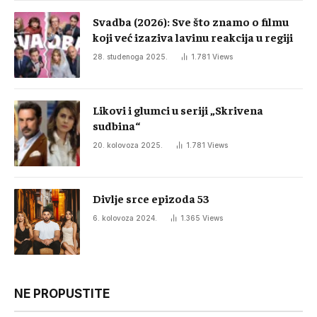
Svadba (2026): Sve što znamo o filmu
koji već izaziva lavinu reakcija u regiji
28. studenoga 2025.
1.781
Views
Likovi i glumci u seriji „Skrivena
sudbina“
20. kolovoza 2025.
1.781
Views
Divlje srce epizoda 53
6. kolovoza 2024.
1.365
Views
NE PROPUSTITE