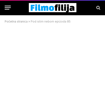
Početna stranica
»
Pod istim nebom epizoda 85