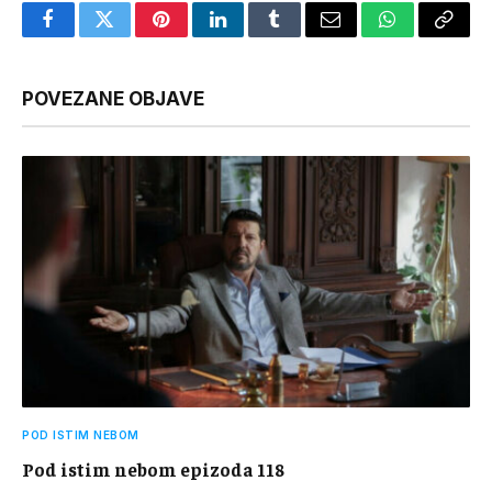
Facebook
Twitter
Pinterest
LinkedIn
Tumblr
Email
WhatsApp
Copy
Link
POVEZANE OBJAVE
POD ISTIM NEBOM
Pod istim nebom epizoda 118