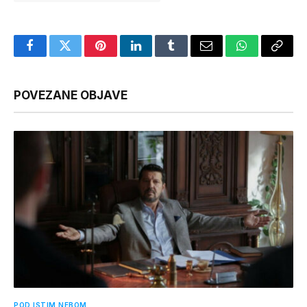
Facebook
Twitter
Pinterest
LinkedIn
Tumblr
Email
WhatsApp
Copy
Link
POVEZANE OBJAVE
POD ISTIM NEBOM