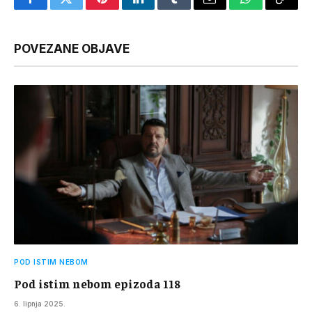
Facebook
Twitter
Pinterest
LinkedIn
Tumblr
Email
WhatsApp
Copy
Link
POVEZANE OBJAVE
POD ISTIM NEBOM
Pod istim nebom epizoda 118
6. lipnja 2025.