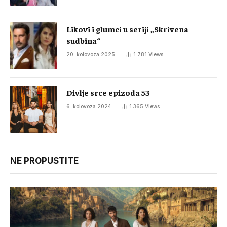
Likovi i glumci u seriji „Skrivena
sudbina“
20. kolovoza 2025.
1.781
Views
Divlje srce epizoda 53
6. kolovoza 2024.
1.365
Views
NE PROPUSTITE