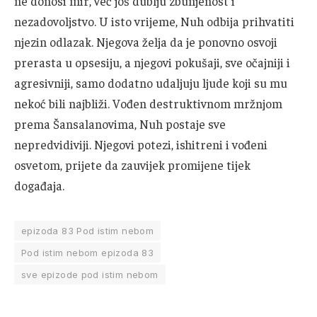
ne donosi mir, već još dublju zbunjenost i
nezadovoljstvo. U isto vrijeme, Nuh odbija prihvatiti
njezin odlazak. Njegova želja da je ponovno osvoji
prerasta u opsesiju, a njegovi pokušaji, sve očajniji i
agresivniji, samo dodatno udaljuju ljude koji su mu
nekoć bili najbliži. Vođen destruktivnom mržnjom
prema Šansalanovima, Nuh postaje sve
nepredvidiviji. Njegovi potezi, ishitreni i vođeni
osvetom, prijete da zauvijek promijene tijek
događaja.
epizoda 83 Pod istim nebom
Pod istim nebom epizoda 83
sve epizode pod istim nebom