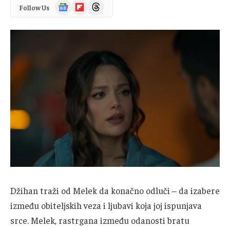
Google
Flipboard
Threads
Follow Us
News
Džihan traži od Melek da konačno odluči – da izabere
između obiteljskih veza i ljubavi koja joj ispunjava
srce. Melek, rastrgana između odanosti bratu