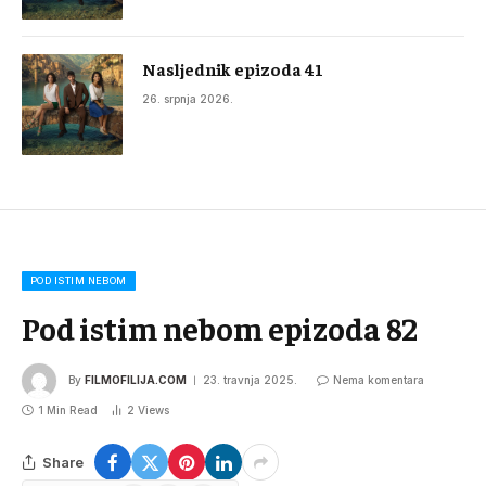
Nasljednik epizoda 41
26. srpnja 2026.
POD ISTIM NEBOM
Pod istim nebom epizoda 82
By
FILMOFILIJA.COM
23. travnja 2025.
Nema komentara
1 Min Read
2
Views
Share