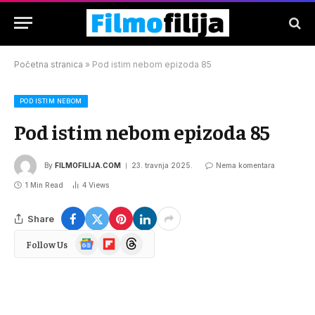
Početna stranica
»
Pod istim nebom epizoda 85
POD ISTIM NEBOM
Pod istim nebom epizoda 85
By
FILMOFILIJA.COM
23. travnja 2025.
Nema komentara
1 Min Read
4
Views
Share
Google
Flipboard
Threads
Follow Us
News