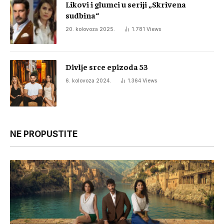
Likovi i glumci u seriji „Skrivena
sudbina“
20. kolovoza 2025.
1.781
Views
Divlje srce epizoda 53
6. kolovoza 2024.
1.364
Views
NE PROPUSTITE