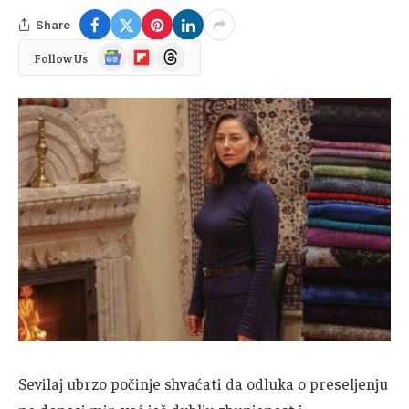
Share
Google
Flipboard
Threads
Follow Us
News
Sevilaj ubrzo počinje shvaćati da odluka o preseljenju