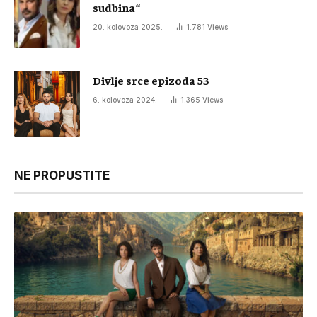
sudbina“
20. kolovoza 2025.
1.781
Views
Divlje srce epizoda 53
6. kolovoza 2024.
1.365
Views
NE PROPUSTITE