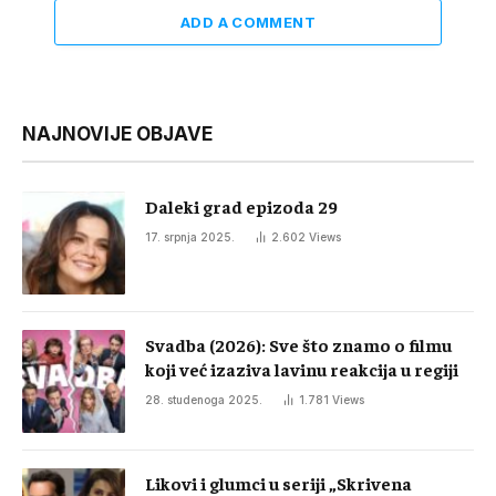
ADD A COMMENT
NAJNOVIJE OBJAVE
Daleki grad epizoda 29
17. srpnja 2025.
2.602
Views
Svadba (2026): Sve što znamo o filmu
koji već izaziva lavinu reakcija u regiji
28. studenoga 2025.
1.781
Views
Likovi i glumci u seriji „Skrivena