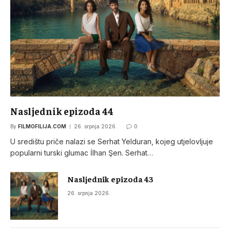
Nasljednik epizoda 44
By
FILMOFILIJA.COM
26. srpnja 2026.
0
U središtu priče nalazi se Serhat Yelduran, kojeg utjelovljuje
popularni turski glumac İlhan Şen. Serhat…
Nasljednik epizoda 43
26. srpnja 2026.