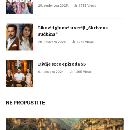
28. studenoga 2025.
1.783
Views
Likovi i glumci u seriji „Skrivena
sudbina“
20. kolovoza 2025.
1.781
Views
Divlje srce epizoda 53
6. kolovoza 2024.
1.365
Views
NE PROPUSTITE