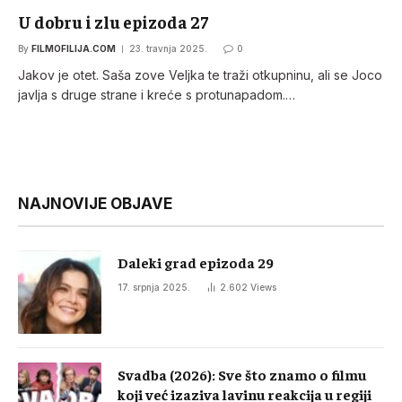
U dobru i zlu epizoda 27
By
FILMOFILIJA.COM
23. travnja 2025.
0
Jakov je otet. Saša zove Veljka te traži otkupninu, ali se Joco
javlja s druge strane i kreće s protunapadom.…
NAJNOVIJE OBJAVE
Daleki grad epizoda 29
17. srpnja 2025.
2.602
Views
Svadba (2026): Sve što znamo o filmu
koji već izaziva lavinu reakcija u regiji