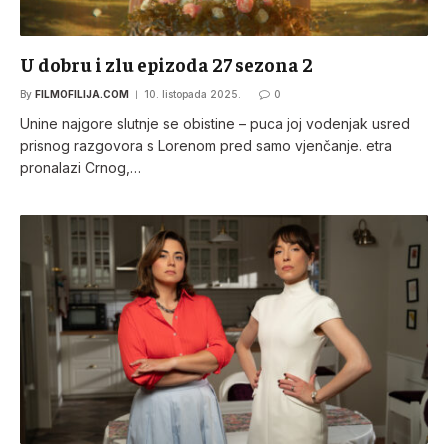
U dobru i zlu epizoda 27 sezona 2
By
FILMOFILIJA.COM
10. listopada 2025.
0
Unine najgore slutnje se obistine – puca joj vodenjak usred
prisnog razgovora s Lorenom pred samo vjenčanje. etra
pronalazi Crnog,…