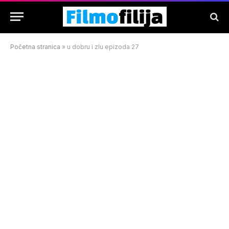
Početna stranica
»
u dobru i zlu epizoda 27