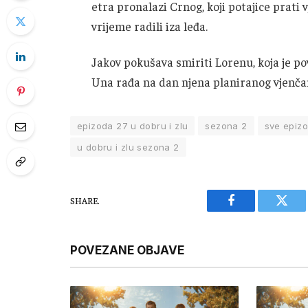
etra pronalazi Crnog, koji potajice prati v
vrijeme radili iza leđa.
Jakov pokušava smiriti Lorenu, koja je povr
Una rađa na dan njena planiranog vjenča
epizoda 27 u dobru i zlu
sezona 2
sve epizo
u dobru i zlu sezona 2
SHARE.
Facebook
Twitt
POVEZANE OBJAVE