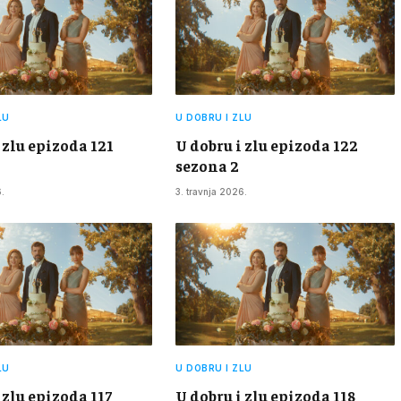
LU
U DOBRU I ZLU
 zlu epizoda 121
U dobru i zlu epizoda 122
sezona 2
.
3. travnja 2026.
LU
U DOBRU I ZLU
 zlu epizoda 117
U dobru i zlu epizoda 118