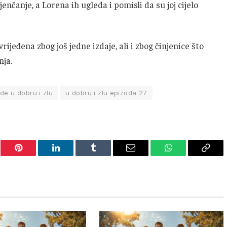
jenčanje, a Lorena ih ugleda i pomisli da su joj cijelo
ijeđena zbog još jedne izdaje, ali i zbog činjenice što
nja.
de u dobru i zlu
u dobru i zlu epizoda 27
er
Pinterest
LinkedIn
Tumblr
Email
WhatsApp
Copy
Link