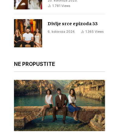
20. kolovoza 2025.
1.781
Views
Divlje srce epizoda 53
6. kolovoza 2024.
1.365
Views
NE PROPUSTITE