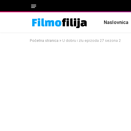
Naslovnica
Početna stranica
»
U dobru i zlu epizoda 27 sezona 2