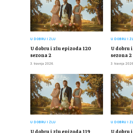
U DOBRU I ZLU
U DOBRU I Z
U dobru i zlu epizoda 120
U dobru i
sezona 2
sezona 2
3. travnja 2026.
3. travnja 2026
U DOBRU I ZLU
U DOBRU I Z
U dobru i zlu epizoda 119
U dobru i