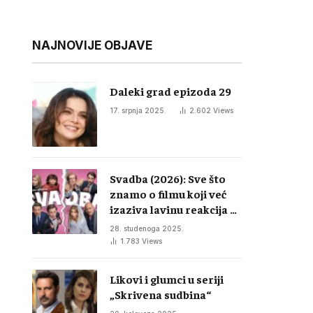
NAJNOVIJE OBJAVE
Daleki grad epizoda 29
17. srpnja 2025.
2.602
Views
Svadba (2026): Sve što
znamo o filmu koji već
izaziva lavinu reakcija u
regiji
28. studenoga 2025.
1.783
Views
Likovi i glumci u seriji
„Skrivena sudbina“