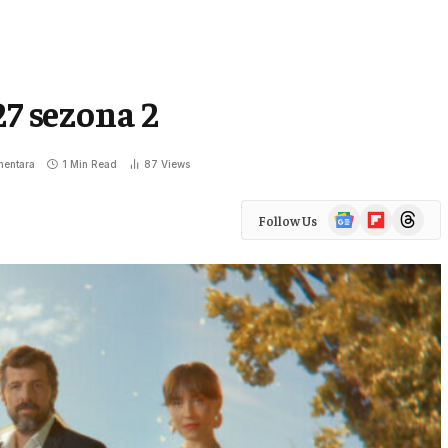
27 sezona 2
entara
1 Min Read
87
Views
Google
Flipboard
Threads
Follow Us
News