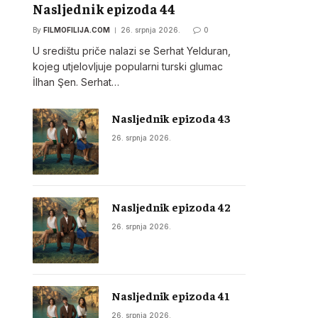
Nasljednik epizoda 44
By
FILMOFILIJA.COM
26. srpnja 2026.
0
U središtu priče nalazi se Serhat Yelduran,
kojeg utjelovljuje popularni turski glumac
İlhan Şen. Serhat…
Nasljednik epizoda 43
26. srpnja 2026.
Nasljednik epizoda 42
26. srpnja 2026.
Nasljednik epizoda 41
26. srpnja 2026.