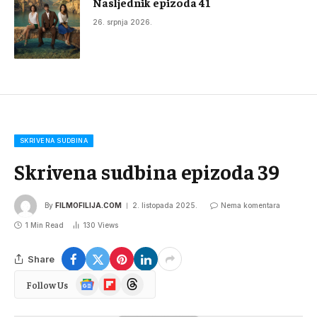
Nasljednik epizoda 41
26. srpnja 2026.
SKRIVENA SUDBINA
Skrivena sudbina epizoda 39
By
FILMOFILIJA.COM
2. listopada 2025.
Nema komentara
1 Min Read
130
Views
Share
Google
Flipboard
Threads
Follow Us
News