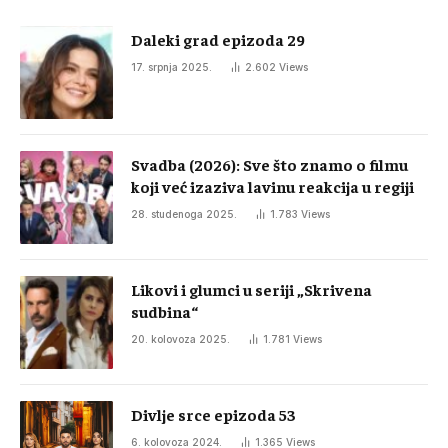
Daleki grad epizoda 29
17. srpnja 2025.
2.602
Views
Svadba (2026): Sve što znamo o filmu
koji već izaziva lavinu reakcija u regiji
28. studenoga 2025.
1.783
Views
Likovi i glumci u seriji „Skrivena
sudbina“
20. kolovoza 2025.
1.781
Views
Divlje srce epizoda 53
6. kolovoza 2024.
1.365
Views