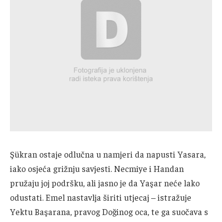
Şükran ostaje odlučna u namjeri da napusti Yasara,
iako osjeća grižnju savjesti. Necmiye i Handan
pružaju joj podršku, ali jasno je da Yaşar neće lako
odustati. Emel nastavlja širiti utjecaj – istražuje
Yektu Başarana, pravog Doğinog oca, te ga suočava s