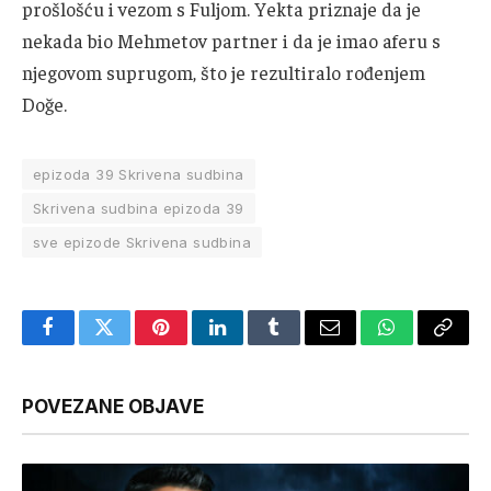
prošlošću i vezom s Fuljom. Yekta priznaje da je
nekada bio Mehmetov partner i da je imao aferu s
njegovom suprugom, što je rezultiralo rođenjem
Doğe.
epizoda 39 Skrivena sudbina
Skrivena sudbina epizoda 39
sve epizode Skrivena sudbina
Facebook
Twitter
Pinterest
LinkedIn
Tumblr
Email
WhatsApp
Copy
Link
POVEZANE OBJAVE