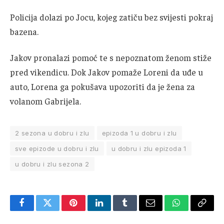
Policija dolazi po Jocu, kojeg zatiču bez svijesti pokraj
bazena.
Jakov pronalazi pomoć te s nepoznatom ženom stiže
pred vikendicu. Dok Jakov pomaže Loreni da uđe u
auto, Lorena ga pokušava upozoriti da je žena za
volanom Gabrijela.
2 sezona u dobru i zlu
epizoda 1 u dobru i zlu
sve epizode u dobru i zlu
u dobru i zlu epizoda 1
u dobru i zlu sezona 2
Facebook
Twitter
Pinterest
LinkedIn
Tumblr
Email
WhatsApp
Copy