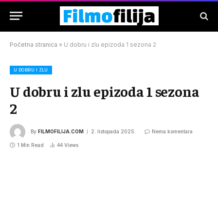
Početna stranica
»
U dobru i zlu epizoda 1 sezona 2
U DOBRU I ZLU
U dobru i zlu epizoda 1 sezona
2
By
FILMOFILIJA.COM
2. listopada 2025.
Nema komentara
1 Min Read
44
Views