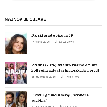
NAJNOVIJE OBJAVE
Daleki grad epizoda 29
17. srpnja 2025.
2.602
Views
Svadba (2026): Sve što znamo o filmu
koji već izaziva lavinu reakcija u regiji
28. studenoga 2025.
1.783
Views
Likovi i glumci u seriji „Skrivena
sudbina“
20. kolovoza 2025.
1.781
Views