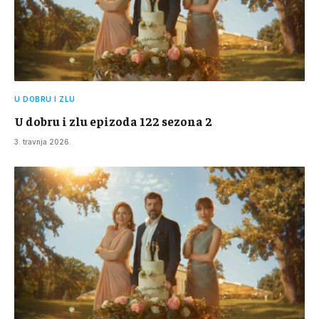
U DOBRU I ZLU
U dobru i zlu epizoda 122 sezona 2
3. travnja 2026.