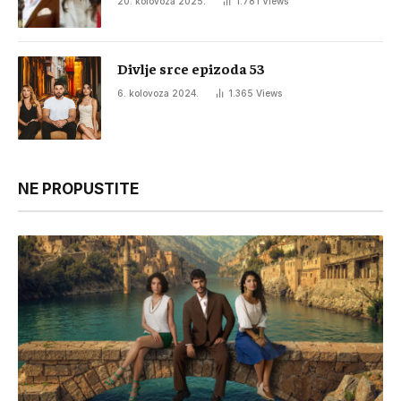
20. kolovoza 2025.
1.781
Views
Divlje srce epizoda 53
6. kolovoza 2024.
1.365
Views
NE PROPUSTITE