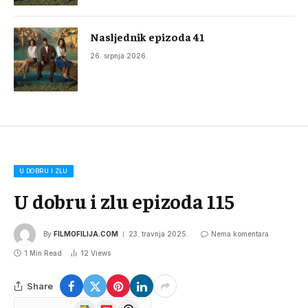
Nasljednik epizoda 41
26. srpnja 2026.
U DOBRU I ZLU
U dobru i zlu epizoda 115
By
FILMOFILIJA.COM
23. travnja 2025.
Nema komentara
1 Min Read
12
Views
Share
Google
Flipboard
Threads