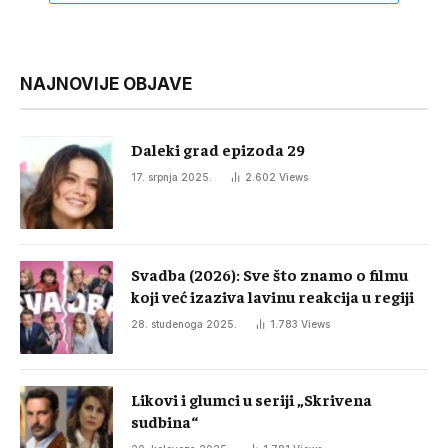
NAJNOVIJE OBJAVE
Daleki grad epizoda 29
17. srpnja 2025.
2.602
Views
Svadba (2026): Sve što znamo o filmu
koji već izaziva lavinu reakcija u regiji
28. studenoga 2025.
1.783
Views
Likovi i glumci u seriji „Skrivena
sudbina“