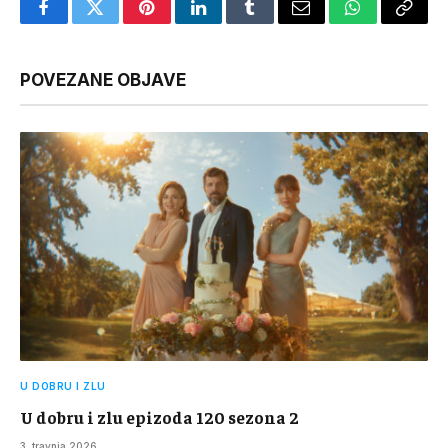
Facebook
Twitter
Pinterest
LinkedIn
Tumblr
Email
WhatsApp
Copy
Link
POVEZANE OBJAVE
U DOBRU I ZLU
U dobru i zlu epizoda 120 sezona 2
3. travnja 2026.