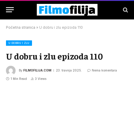
Početna stranica
»
U dobru i zlu epizoda 110
U DOBRU I ZLU
U dobru i zlu epizoda 110
By
FILMOFILIJA.COM
23. travnja 2025.
Nema komentara
1 Min Read
3
Views