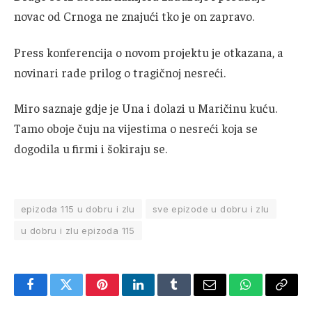
novac od Crnoga ne znajući tko je on zapravo.
Press konferencija o novom projektu je otkazana, a
novinari rade prilog o tragičnoj nesreći.
Miro saznaje gdje je Una i dolazi u Maričinu kuću.
Tamo oboje čuju na vijestima o nesreći koja se
dogodila u firmi i šokiraju se.
epizoda 115 u dobru i zlu
sve epizode u dobru i zlu
u dobru i zlu epizoda 115
Facebook
Twitter
Pinterest
LinkedIn
Tumblr
Email
WhatsApp
Copy