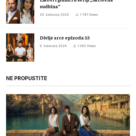
sudbina“
20. kolovoza 2025.
1.781
Views
Divlje srce epizoda 53
6. kolovoza 2024.
1.365
Views
NE PROPUSTITE