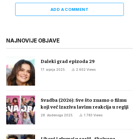
ADD A COMMENT
NAJNOVIJE OBJAVE
Daleki grad epizoda 29
17. srpnja 2025.
2.602
Views
Svadba (2026): Sve što znamo o filmu
koji već izaziva lavinu reakcija u regiji
28. studenoga 2025.
1.783
Views
Likovi i glumci u seriji „Skrivena