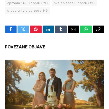
epizoda 149 u dobru i zlu
sve epizode u dobru i zlu
u dobru i zlu epizoda 149
Facebook
Twitter
Pinterest
LinkedIn
Tumblr
Email
WhatsApp
Copy
Link
POVEZANE OBJAVE