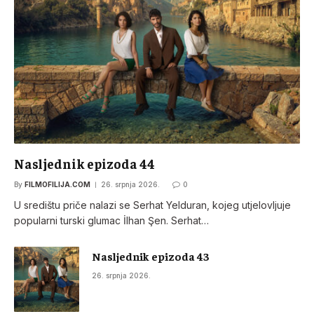
Nasljednik epizoda 44
By
FILMOFILIJA.COM
26. srpnja 2026.
0
U središtu priče nalazi se Serhat Yelduran, kojeg utjelovljuje
popularni turski glumac İlhan Şen. Serhat…
Nasljednik epizoda 43
26. srpnja 2026.