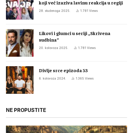
koji već izaziva lavinu reakcija u regiji
28. studenoga 2025.
1.781
Views
Likovi i glumci u seriji „Skrivena
sudbina“
20. kolovoza 2025.
1.781
Views
Divlje srce epizoda 53
6. kolovoza 2024.
1.365
Views
NE PROPUSTITE