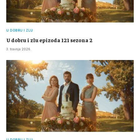
U DOBRU I ZLU
U dobru i zlu epizoda 121 sezona 2
3. travnja 2026.
U DOBRU I ZLU