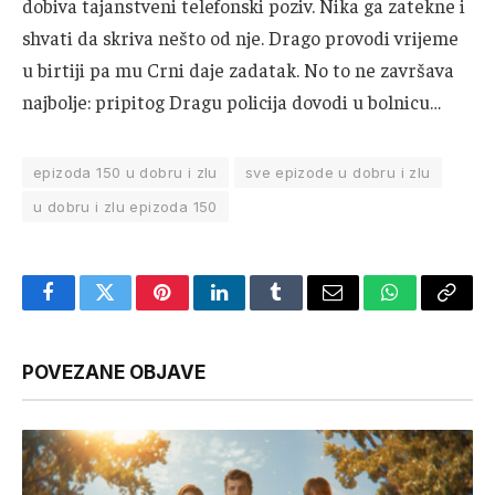
dobiva tajanstveni telefonski poziv. Nika ga zatekne i
shvati da skriva nešto od nje. Drago provodi vrijeme
u birtiji pa mu Crni daje zadatak. No to ne završava
najbolje: pripitog Dragu policija dovodi u bolnicu…
epizoda 150 u dobru i zlu
sve epizode u dobru i zlu
u dobru i zlu epizoda 150
Facebook
Twitter
Pinterest
LinkedIn
Tumblr
Email
WhatsApp
Copy
Link
POVEZANE OBJAVE