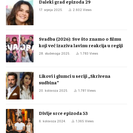
Daleki grad epizoda 29
17. srpnja 2025.
2.602
Views
Svadba (2026): Sve što znamo o filmu
koji već izaziva lavinu reakcija u regiji
28. studenoga 2025.
1.783
Views
Likovi i glumci u seriji „Skrivena
sudbina“
20. kolovoza 2025.
1.781
Views
Divlje srce epizoda 53
6. kolovoza 2024.
1.365
Views