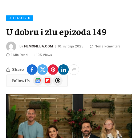
U DOBRU I ZLU
U dobru i zlu epizoda 149
By
FILMOFILIJA.COM
10. svibnja 2025.
Nema komentara
1 Min Read
105
Views
Share
Google
Flipboard
Threads
Follow Us
News