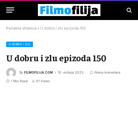
Početna stranica
»
U dobru i zlu epizoda 150
U DOBRU I ZLU
U dobru i zlu epizoda 150
By
FILMOFILIJA.COM
10. svibnja 2025.
Nema komentara
1 Min Read
91
Views