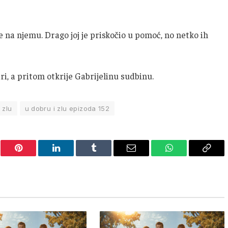
e na njemu. Drago joj je priskočio u pomoć, no netko ih
ari, a pritom otkrije Gabrijelinu sudbinu.
 zlu
u dobru i zlu epizoda 152
er
Pinterest
LinkedIn
Tumblr
Email
WhatsApp
Copy
Link