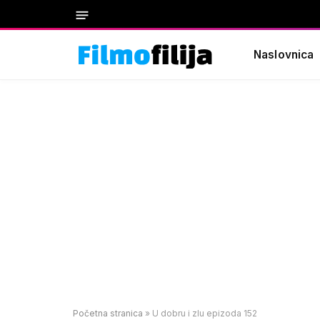
Naslovnica
Početna stranica
»
U dobru i zlu epizoda 152