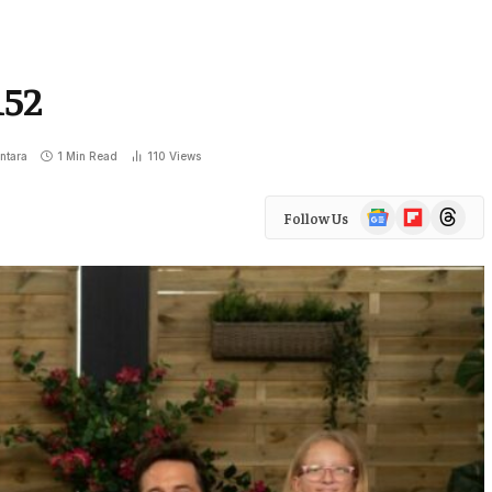
152
ntara
1 Min Read
110
Views
Google
Flipboard
Threads
Follow Us
News