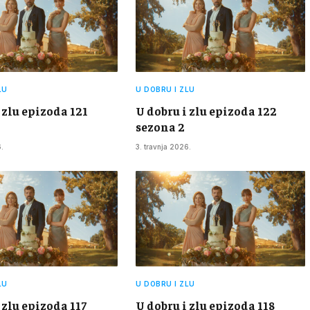
LU
U DOBRU I ZLU
 zlu epizoda 121
U dobru i zlu epizoda 122
sezona 2
.
3. travnja 2026.
LU
U DOBRU I ZLU
 zlu epizoda 117
U dobru i zlu epizoda 118