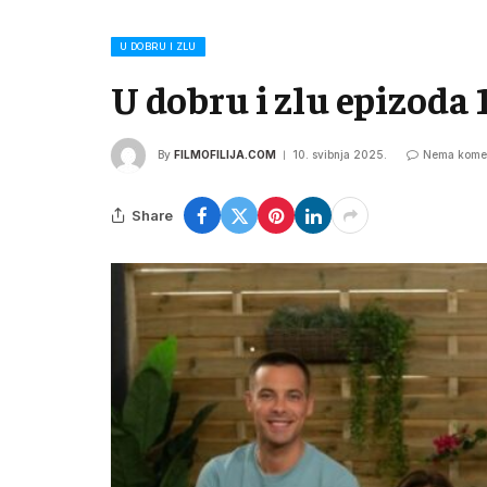
U DOBRU I ZLU
U dobru i zlu epizoda 
By
FILMOFILIJA.COM
10. svibnja 2025.
Nema kome
Share