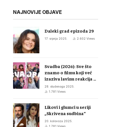
NAJNOVIJE OBJAVE
Daleki grad epizoda 29
17. srpnja 2025.
2.602
Views
Svadba (2026): Sve što
znamo o filmu koji već
izaziva lavinu reakcija u
regiji
28. studenoga 2025.
1.781
Views
Likovi i glumci u seriji
„Skrivena sudbina“
20. kolovoza 2025.
1.781
Views