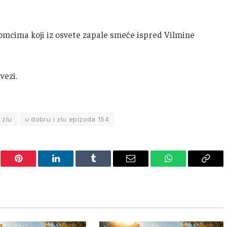
mcima koji iz osvete zapale smeće ispred Vilmine
 vezi.
 zlu
u dobru i zlu epizoda 154
er
Pinterest
LinkedIn
Tumblr
Email
WhatsApp
Copy
Link