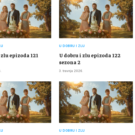
LU
U DOBRU I ZLU
 zlu epizoda 121
U dobru i zlu epizoda 122
sezona 2
.
3. travnja 2026.
LU
U DOBRU I ZLU