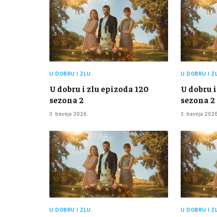
U DOBRU I ZLU
U DOBRU I Z
U dobru i zlu epizoda 120
U dobru i
sezona 2
sezona 2
3. travnja 2026.
3. travnja 2026
U DOBRU I ZLU
U DOBRU I Z