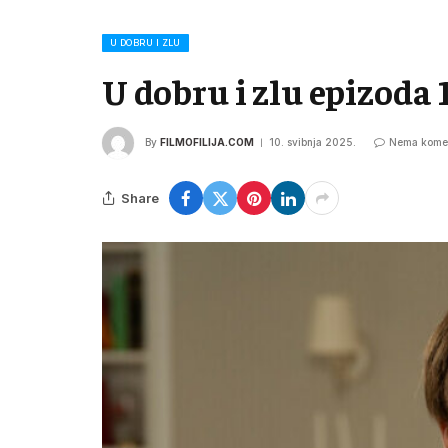
U DOBRU I ZLU
U dobru i zlu epizoda 
By
FILMOFILIJA.COM
10. svibnja 2025.
Nema kome
Share