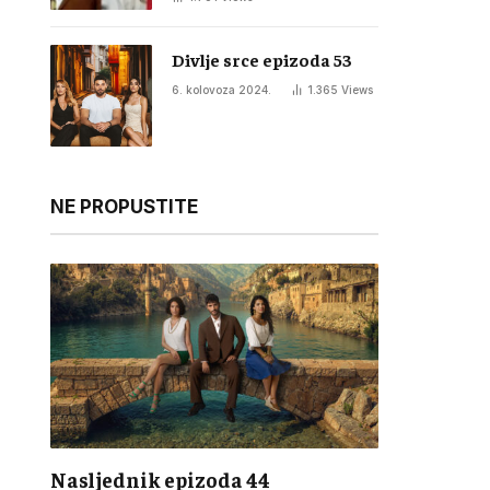
Divlje srce epizoda 53
6. kolovoza 2024.
1.365
Views
NE PROPUSTITE
Nasljednik epizoda 44