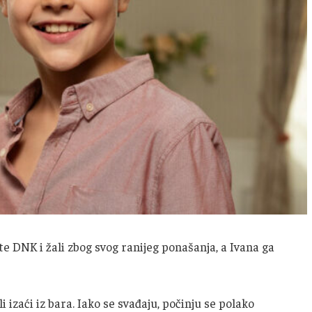
te DNK i žali zbog svog ranijeg ponašanja, a Ivana ga
li izaći iz bara. Iako se svađaju, počinju se polako