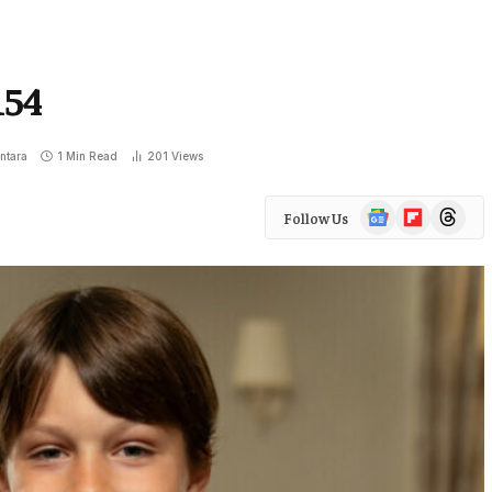
154
ntara
1 Min Read
201
Views
Google
Flipboard
Threads
Follow Us
News