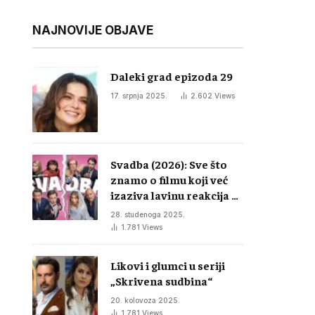
NAJNOVIJE OBJAVE
Daleki grad epizoda 29
17. srpnja 2025.
2.602
Views
Svadba (2026): Sve što
znamo o filmu koji već
izaziva lavinu reakcija u
regiji
28. studenoga 2025.
1.781
Views
Likovi i glumci u seriji
„Skrivena sudbina“
20. kolovoza 2025.
1.781
Views