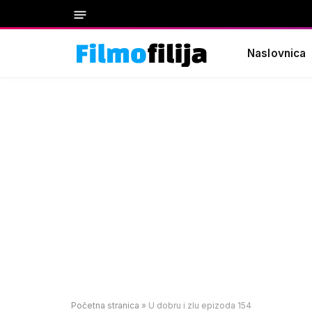
Naslovnica
Početna stranica
»
U dobru i zlu epizoda 154