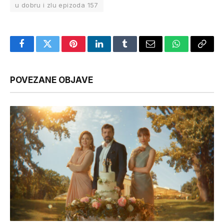
u dobru i zlu epizoda 157
Facebook
Twitter
Pinterest
LinkedIn
Tumblr
Email
WhatsApp
Copy
Link
POVEZANE OBJAVE