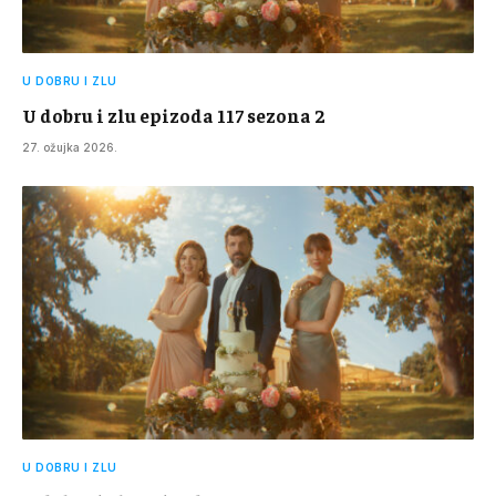
U DOBRU I ZLU
U dobru i zlu epizoda 117 sezona 2
27. ožujka 2026.
U DOBRU I ZLU