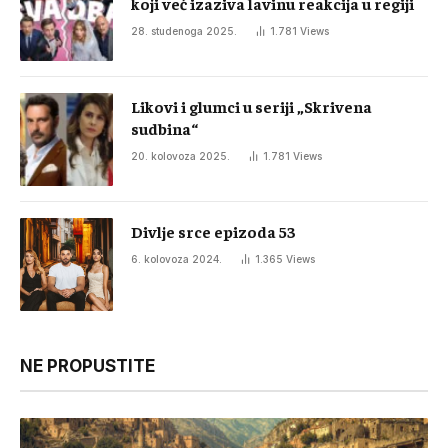
koji već izaziva lavinu reakcija u regiji
28. studenoga 2025.
1.781
Views
Likovi i glumci u seriji „Skrivena
sudbina“
20. kolovoza 2025.
1.781
Views
Divlje srce epizoda 53
6. kolovoza 2024.
1.365
Views
NE PROPUSTITE