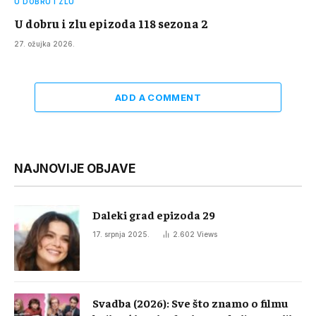
U DOBRU I ZLU
U dobru i zlu epizoda 118 sezona 2
27. ožujka 2026.
ADD A COMMENT
NAJNOVIJE OBJAVE
Daleki grad epizoda 29
17. srpnja 2025.
2.602
Views
Svadba (2026): Sve što znamo o filmu