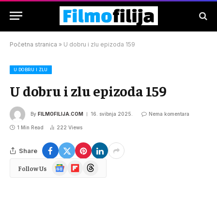
Početna stranica
»
U dobru i zlu epizoda 159
U DOBRU I ZLU
U dobru i zlu epizoda 159
By
FILMOFILIJA.COM
16. svibnja 2025.
Nema komentara
1 Min Read
222
Views
Share
Google
Flipboard
Threads
Follow Us
News