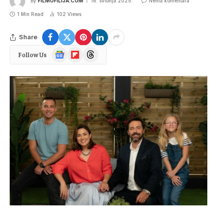
By
FILMOFILIJA.COM
16. svibnja 2025.
Nema komentara
1 Min Read
102
Views
Share
Google
Flipboard
Threads
Follow Us
News