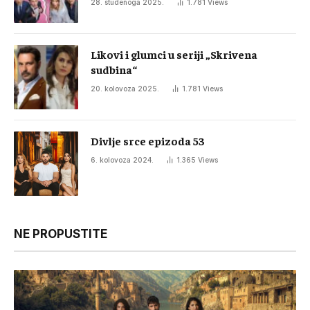
28. studenoga 2025.
1.781
Views
Likovi i glumci u seriji „Skrivena
sudbina“
20. kolovoza 2025.
1.781
Views
Divlje srce epizoda 53
6. kolovoza 2024.
1.365
Views
NE PROPUSTITE