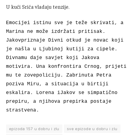
U kući Srića vladaju tenzije.
Emocijei istinu sve je teže skrivati, a
Marina ne može izdržati pritisak.
Jakovpriznaje Divni otkud je novac koji
je našla u Ljubinoj kutiji za cipele.
Divnamu daje savjet koji Jakova
motivira. Una konfrontira Crnog, prijeti
mu te zovepoliciju. Zabrinuta Petra
poziva Miru, a situacija u birtiji
eskalira. Lorena iJakov se simpatično
prepiru, a njihova prepirka postaje
strastvena.
epizoda 157 u dobru i zlu
sve epizode u dobru i zlu