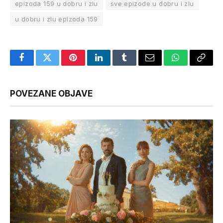
epizoda 159 u dobru i zlu
sve epizode u dobru i zlu
u dobru i zlu epizoda 159
Facebook
Twitter
Pinterest
LinkedIn
Tumblr
Email
WhatsApp
Copy
Link
POVEZANE OBJAVE