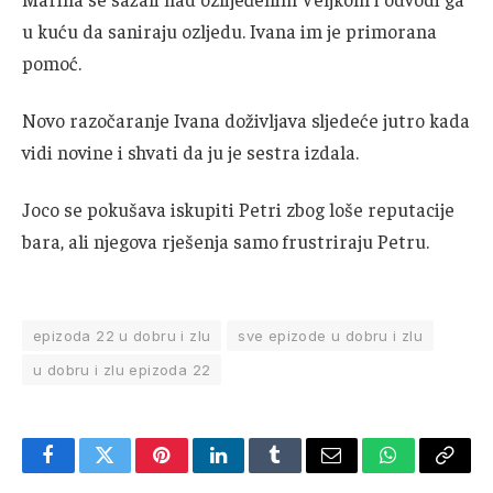
u kuću da saniraju ozljedu. Ivana im je primorana
pomoć.
Novo razočaranje Ivana doživljava sljedeće jutro kada
vidi novine i shvati da ju je sestra izdala.
Joco se pokušava iskupiti Petri zbog loše reputacije
bara, ali njegova rješenja samo frustriraju Petru.
epizoda 22 u dobru i zlu
sve epizode u dobru i zlu
u dobru i zlu epizoda 22
Facebook
Twitter
Pinterest
LinkedIn
Tumblr
Email
WhatsApp
Copy