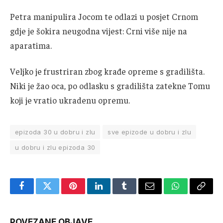
Petra manipulira Jocom te odlazi u posjet Crnom
gdje je šokira neugodna vijest: Crni više nije na
aparatima.
Veljko je frustriran zbog krađe opreme s gradilišta.
Niki je žao oca, po odlasku s gradilišta zatekne Tomu
koji je vratio ukradenu opremu.
epizoda 30 u dobru i zlu
sve epizode u dobru i zlu
u dobru i zlu epizoda 30
Facebook
Twitter
Pinterest
LinkedIn
Tumblr
Email
WhatsApp
Copy
Link
POVEZANE OBJAVE