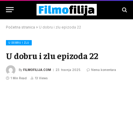
Početna stranica
»
U dobru i zlu epizoda 22
U DOBRU I ZLU
U dobru i zlu epizoda 22
By
FILMOFILIJA.COM
23. travnja 2025.
Nema komentara
1 Min Read
13
Views