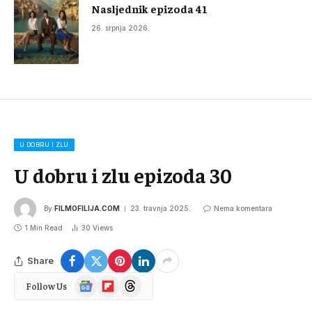
Nasljednik epizoda 41
26. srpnja 2026.
U DOBRU I ZLU
U dobru i zlu epizoda 30
By
FILMOFILIJA.COM
23. travnja 2025.
Nema komentara
1 Min Read
30
Views
Share
Google
Flipboard
Threads
Follow Us
News