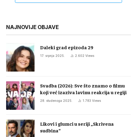
NAJNOVIJE OBJAVE
Daleki grad epizoda 29
17. srpnja 2025.
2.602
Views
Svadba (2026): Sve što znamo o filmu
koji već izaziva lavinu reakcija u regiji
28. studenoga 2025.
1.783
Views
Likovi i glumci u seriji „Skrivena
sudbina“