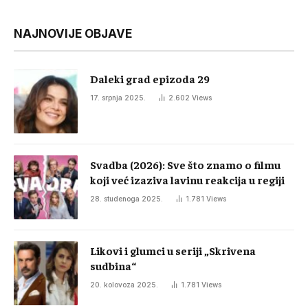
NAJNOVIJE OBJAVE
Daleki grad epizoda 29
17. srpnja 2025.
2.602
Views
Svadba (2026): Sve što znamo o filmu
koji već izaziva lavinu reakcija u regiji
28. studenoga 2025.
1.781
Views
Likovi i glumci u seriji „Skrivena
sudbina“
20. kolovoza 2025.
1.781
Views