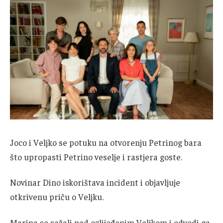
Joco i Veljko se potuku na otvorenju Petrinog bara
što upropasti Petrino veselje i rastjera goste.
Novinar Dino iskorištava incident i objavljuje
otkrivenu priču o Veljku.
Marina se sažali nad ozlijeđenim Veljkom i odvodi ga