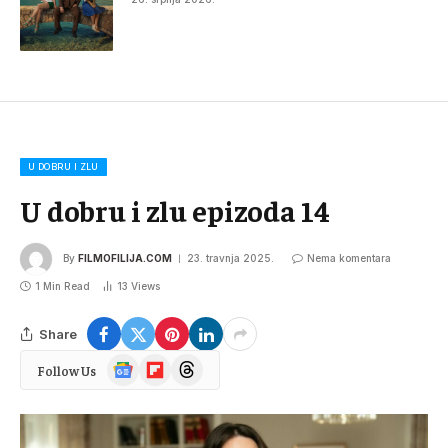
U DOBRU I ZLU
U dobru i zlu epizoda 14
By
FILMOFILIJA.COM
23. travnja 2025.
Nema komentara
1 Min Read
13
Views
Share
Google
Flipboard
Threads
Follow Us
News