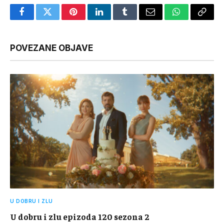
Facebook
Twitter
Pinterest
LinkedIn
Tumblr
Email
WhatsApp
Copy
Link
POVEZANE OBJAVE
U DOBRU I ZLU
U dobru i zlu epizoda 120 sezona 2