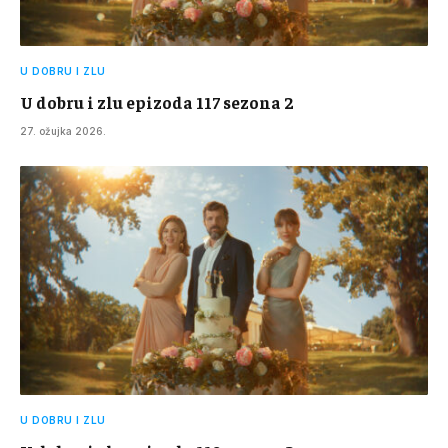
U DOBRU I ZLU
U dobru i zlu epizoda 117 sezona 2
27. ožujka 2026.
U DOBRU I ZLU