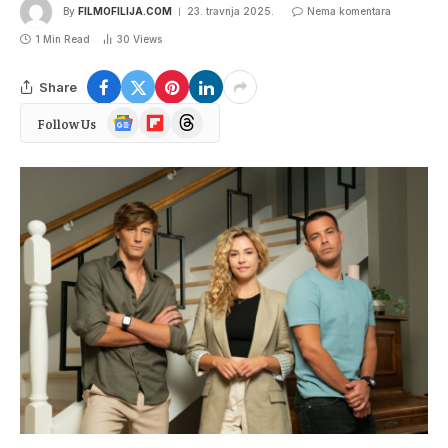
By
FILMOFILIJA.COM
23. travnja 2025.
Nema komentara
1 Min Read
30
Views
Share
Google
Flipboard
Threads
Follow Us
News