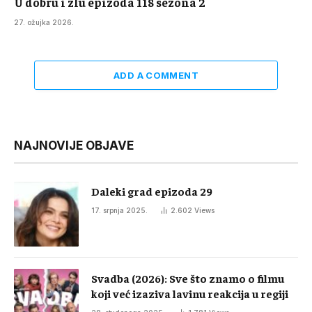
U dobru i zlu epizoda 118 sezona 2
27. ožujka 2026.
ADD A COMMENT
NAJNOVIJE OBJAVE
Daleki grad epizoda 29
17. srpnja 2025.
2.602
Views
Svadba (2026): Sve što znamo o filmu
koji već izaziva lavinu reakcija u regiji