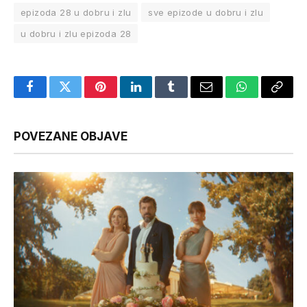
epizoda 28 u dobru i zlu
sve epizode u dobru i zlu
u dobru i zlu epizoda 28
Facebook
Twitter
Pinterest
LinkedIn
Tumblr
Email
WhatsApp
Copy
Link
POVEZANE OBJAVE