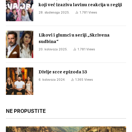
koji već izaziva lavinu reakcija u regiji
28. studenoga 2025.
1.781
Views
Likovi i glumci u seriji „Skrivena
sudbina“
20. kolovoza 2025.
1.781
Views
Divlje srce epizoda 53
6. kolovoza 2024.
1.365
Views
NE PROPUSTITE