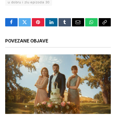
u dobru i zlu epizoda 30
Facebook
Twitter
Pinterest
LinkedIn
Tumblr
Email
WhatsApp
Copy
Link
POVEZANE OBJAVE