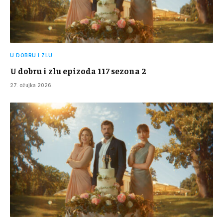
U DOBRU I ZLU
U dobru i zlu epizoda 117 sezona 2
27. ožujka 2026.