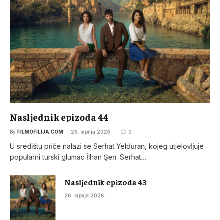
Nasljednik epizoda 44
By
FILMOFILIJA.COM
26. srpnja 2026.
0
U središtu priče nalazi se Serhat Yelduran, kojeg utjelovljuje
popularni turski glumac İlhan Şen. Serhat…
Nasljednik epizoda 43
26. srpnja 2026.