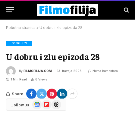
Početna stranica
»
U dobru i zlu epizoda 28
U DOBRU I ZLU
U dobru i zlu epizoda 28
By
FILMOFILIJA.COM
23. travnja 2025.
Nema komentara
1 Min Read
6
Views
Share
Google
Flipboard
Threads
Follow Us
News