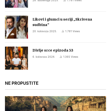
28. studenoga 2025.
1.781
Views
Likovi i glumci u seriji „Skrivena
sudbina“
20. kolovoza 2025.
1.781
Views
Divlje srce epizoda 53
6. kolovoza 2024.
1.365
Views
NE PROPUSTITE