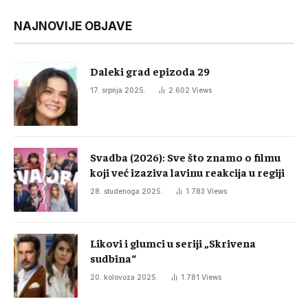
NAJNOVIJE OBJAVE
Daleki grad epizoda 29
17. srpnja 2025.
2.602
Views
Svadba (2026): Sve što znamo o filmu
koji već izaziva lavinu reakcija u regiji
28. studenoga 2025.
1.783
Views
Likovi i glumci u seriji „Skrivena
sudbina“
20. kolovoza 2025.
1.781
Views