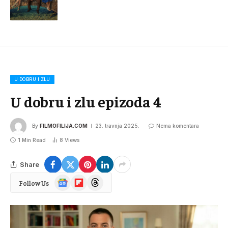
U DOBRU I ZLU
U dobru i zlu epizoda 4
By
FILMOFILIJA.COM
23. travnja 2025.
Nema komentara
1 Min Read
8
Views
Share
Google
Flipboard
Threads
Follow Us
News