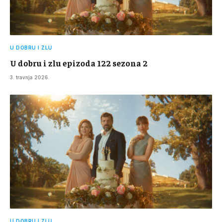
U DOBRU I ZLU
U dobru i zlu epizoda 122 sezona 2
3. travnja 2026.
U DOBRU I ZLU