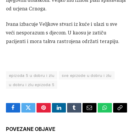
od ucjena Crnoga.
Ivana izbacuje Veljkove stvari iz kuće i ulazi u sve
veći nesporazum s djecom. U kaosu je zatiču
pacijenti i mora takva rastrojena održati terapiju.
epizoda 5 u dobru i zlu
sve epizode u dobru i zlu
u dobru i zlu epizoda 5
Facebook
Twitter
Pinterest
LinkedIn
Tumblr
Email
WhatsApp
Copy
Link
POVEZANE OBJAVE