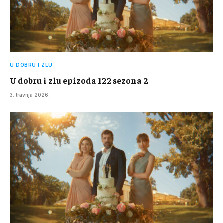
U DOBRU I ZLU
U dobru i zlu epizoda 122 sezona 2
3. travnja 2026.