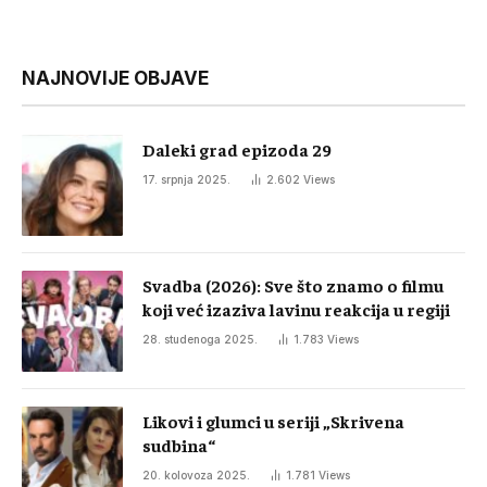
NAJNOVIJE OBJAVE
Daleki grad epizoda 29
17. srpnja 2025.
2.602
Views
Svadba (2026): Sve što znamo o filmu
koji već izaziva lavinu reakcija u regiji
28. studenoga 2025.
1.783
Views
Likovi i glumci u seriji „Skrivena
sudbina“
20. kolovoza 2025.
1.781
Views