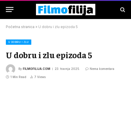
Početna stranica
»
U dobru i zlu epizoda 5
U DOBRU I ZLU
U dobru i zlu epizoda 5
By
FILMOFILIJA.COM
23. travnja 2025.
Nema komentara
1 Min Read
7
Views