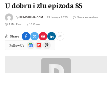
U dobru i zlu epizoda 85
By
FILMOFILIJA.COM
23. travnja 2025.
Nema komentara
1 Min Read
10
Views
Share
Google
Flipboard
Threads
Follow Us
News