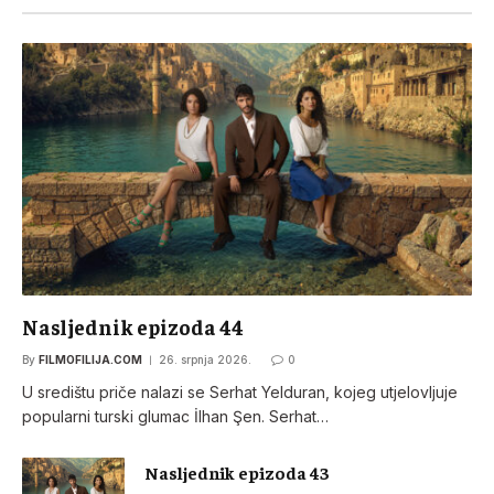
Nasljednik epizoda 44
By
FILMOFILIJA.COM
26. srpnja 2026.
0
U središtu priče nalazi se Serhat Yelduran, kojeg utjelovljuje
popularni turski glumac İlhan Şen. Serhat…
Nasljednik epizoda 43