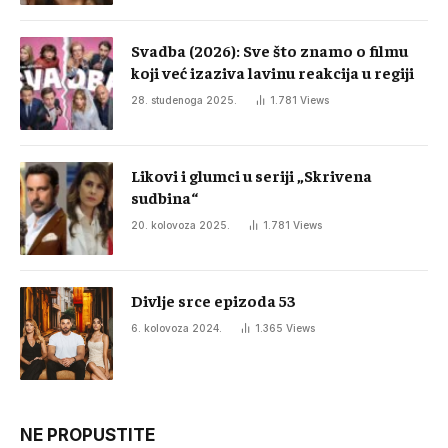
Svadba (2026): Sve što znamo o filmu
koji već izaziva lavinu reakcija u regiji
28. studenoga 2025.
1.781
Views
Likovi i glumci u seriji „Skrivena
sudbina“
20. kolovoza 2025.
1.781
Views
Divlje srce epizoda 53
6. kolovoza 2024.
1.365
Views
NE PROPUSTITE