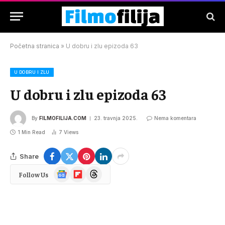
Početna stranica
»
U dobru i zlu epizoda 63
U DOBRU I ZLU
U dobru i zlu epizoda 63
By
FILMOFILIJA.COM
23. travnja 2025.
Nema komentara
1 Min Read
7
Views
Share
Google
Flipboard
Threads
Follow Us
News