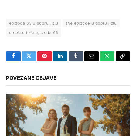
epizoda 63 u dobru i zlu
sve epizode u dobru i zlu
u dobru i zlu epizoda 63
Facebook
Twitter
Pinterest
LinkedIn
Tumblr
Email
WhatsApp
Copy
Link
POVEZANE OBJAVE