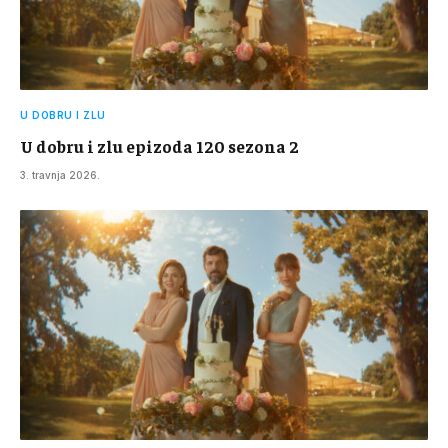
U DOBRU I ZLU
U dobru i zlu epizoda 120 sezona 2
3. travnja 2026.