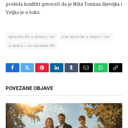
prekida konflikt govoreći da je Nika Tomina djevojka i
Veljko je u šoku.
epizoda 85 u dobru i zlu
sve epizode u dobru i zlu
u dobru i zlu epizoda 85
Facebook
Twitter
Pinterest
LinkedIn
Tumblr
Email
WhatsApp
Copy
Link
POVEZANE OBJAVE