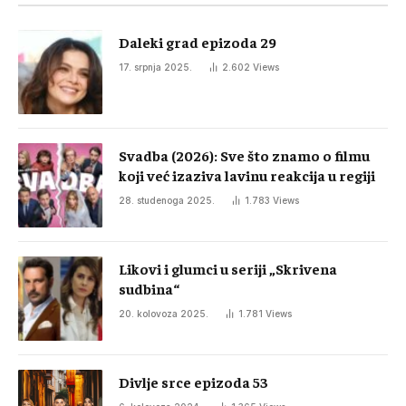
Daleki grad epizoda 29
17. srpnja 2025.
2.602
Views
Svadba (2026): Sve što znamo o filmu
koji već izaziva lavinu reakcija u regiji
28. studenoga 2025.
1.783
Views
Likovi i glumci u seriji „Skrivena
sudbina“
20. kolovoza 2025.
1.781
Views
Divlje srce epizoda 53