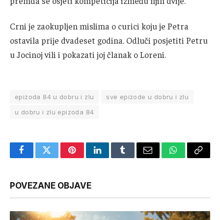
premda se osjeti kompeticija između njih dvije.
Crni je zaokupljen mislima o curici koju je Petra
ostavila prije dvadeset godina. Odluči posjetiti Petru
u Jocinoj vili i pokazati joj članak o Loreni.
epizoda 84 u dobru i zlu
sve epizode u dobru i zlu
u dobru i zlu epizoda 84
Facebook
Twitter
Pinterest
LinkedIn
Tumblr
Email
WhatsApp
Copy
Link
POVEZANE OBJAVE