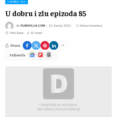
U DOBRU I ZLU
U dobru i zlu epizoda 85
By
FILMOFILIJA.COM
23. travnja 2025.
Nema komentara
1 Min Read
10
Views
Share
Google
Flipboard
Threads
Follow Us
News