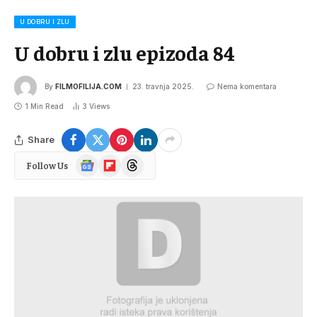
U DOBRU I ZLU
U dobru i zlu epizoda 84
By
FILMOFILIJA.COM
23. travnja 2025.
Nema komentara
1 Min Read
3
Views
Share
Google
Flipboard
Threads
Follow Us
News