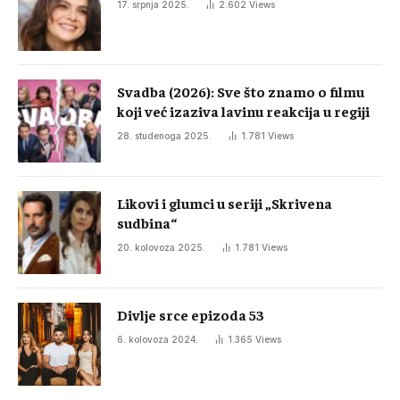
17. srpnja 2025.
2.602
Views
Svadba (2026): Sve što znamo o filmu
koji već izaziva lavinu reakcija u regiji
28. studenoga 2025.
1.781
Views
Likovi i glumci u seriji „Skrivena
sudbina“
20. kolovoza 2025.
1.781
Views
Divlje srce epizoda 53
6. kolovoza 2024.
1.365
Views