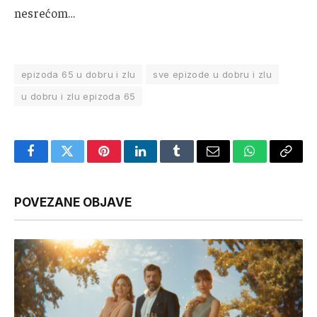
nesrećom…
epizoda 65 u dobru i zlu
sve epizode u dobru i zlu
u dobru i zlu epizoda 65
Facebook
Twitter
Pinterest
LinkedIn
Tumblr
Email
WhatsApp
Copy
Link
POVEZANE OBJAVE