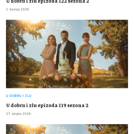
U dobru i zlu epizoda 122 sezona 2
3. travnja 2026.
U DOBRU I ZLU
U dobru i zlu epizoda 119 sezona 2
27. ožujka 2026.