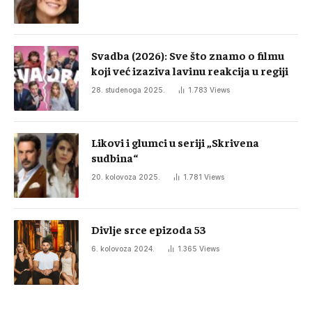
Svadba (2026): Sve što znamo o filmu
koji već izaziva lavinu reakcija u regiji
28. studenoga 2025.
1.783
Views
Likovi i glumci u seriji „Skrivena
sudbina“
20. kolovoza 2025.
1.781
Views
Divlje srce epizoda 53
6. kolovoza 2024.
1.365
Views