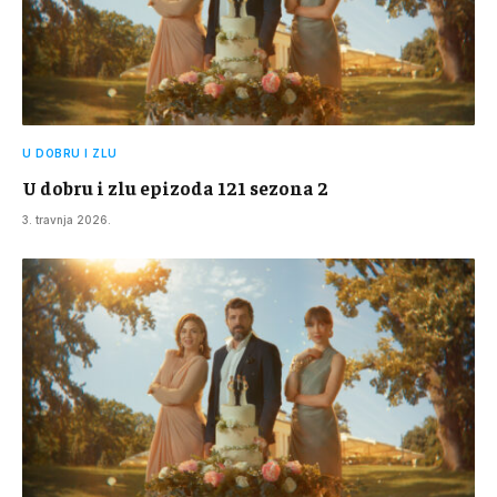
U DOBRU I ZLU
U dobru i zlu epizoda 121 sezona 2
3. travnja 2026.