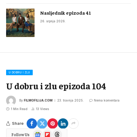
Nasljednik epizoda 41
26. srpnja 2026.
U DOBRU I ZLU
U dobru i zlu epizoda 104
By
FILMOFILIJA.COM
23. travnja 2025.
Nema komentara
1 Min Read
13
Views
Share
Google
Flipboard
Threads
Follow Us