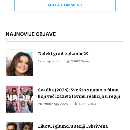
ADD A COMMENT
NAJNOVIJE OBJAVE
Daleki grad epizoda 29
17. srpnja 2025.
2.602
Views
Svadba (2026): Sve što znamo o filmu
koji već izaziva lavinu reakcija u regiji
28. studenoga 2025.
1.783
Views
Likovi i glumci u seriji „Skrivena