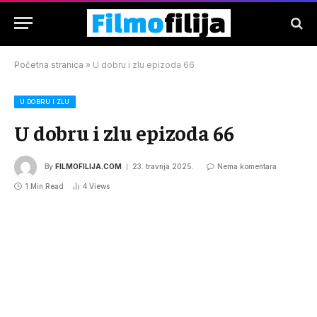
Početna stranica
»
U dobru i zlu epizoda 66
U DOBRU I ZLU
U dobru i zlu epizoda 66
By
FILMOFILIJA.COM
23. travnja 2025.
Nema komentara
1 Min Read
4
Views