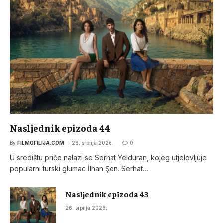
Nasljednik epizoda 44
By
FILMOFILIJA.COM
26. srpnja 2026.
0
U središtu priče nalazi se Serhat Yelduran, kojeg utjelovljuje
popularni turski glumac İlhan Şen. Serhat…
Nasljednik epizoda 43
26. srpnja 2026.