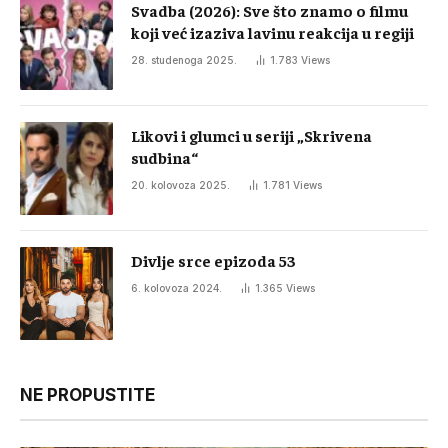
Svadba (2026): Sve što znamo o filmu
koji već izaziva lavinu reakcija u regiji
28. studenoga 2025.
1.783
Views
Likovi i glumci u seriji „Skrivena
sudbina“
20. kolovoza 2025.
1.781
Views
Divlje srce epizoda 53
6. kolovoza 2024.
1.365
Views
NE PROPUSTITE