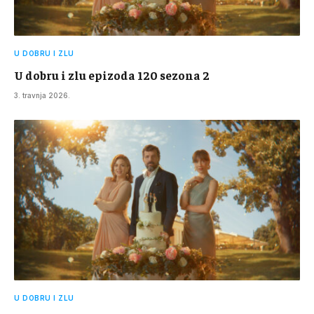
U DOBRU I ZLU
U dobru i zlu epizoda 120 sezona 2
3. travnja 2026.
U DOBRU I ZLU