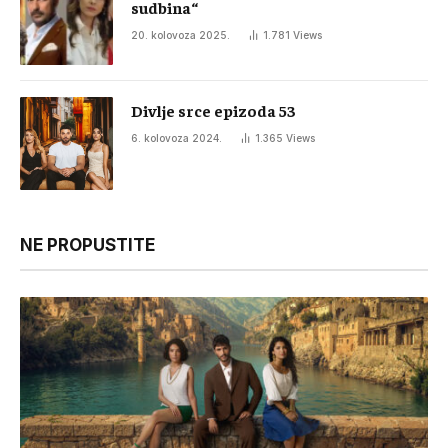
sudbina“
20. kolovoza 2025.
1.781
Views
Divlje srce epizoda 53
6. kolovoza 2024.
1.365
Views
NE PROPUSTITE