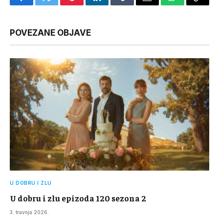
Facebook
Twitter
Pinterest
LinkedIn
Tumblr
Email
WhatsApp
Copy
Link
POVEZANE OBJAVE
U DOBRU I ZLU
U dobru i zlu epizoda 120 sezona 2
3. travnja 2026.