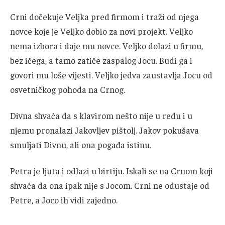
Crni dočekuje Veljka pred firmom i traži od njega
novce koje je Veljko dobio za novi projekt. Veljko
nema izbora i daje mu novce. Veljko dolazi u firmu,
bez ičega, a tamo zatiče zaspalog Jocu. Budi ga i
govori mu loše vijesti. Veljko jedva zaustavlja Jocu od
osvetničkog pohoda na Crnog.
Divna shvaća da s klavirom nešto nije u redu i u
njemu pronalazi Jakovljev pištolj. Jakov pokušava
smuljati Divnu, ali ona pogađa istinu.
Petra je ljuta i odlazi u birtiju. Iskali se na Crnom koji
shvaća da ona ipak nije s Jocom. Crni ne odustaje od
Petre, a Joco ih vidi zajedno.