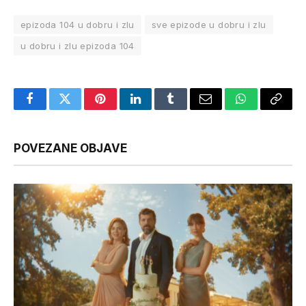
epizoda 104 u dobru i zlu
sve epizode u dobru i zlu
u dobru i zlu epizoda 104
Facebook
Twitter
Pinterest
LinkedIn
Tumblr
Email
WhatsApp
Copy
Link
POVEZANE OBJAVE