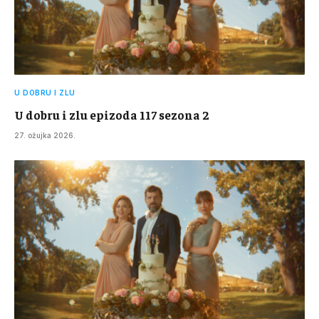
U DOBRU I ZLU
U dobru i zlu epizoda 117 sezona 2
27. ožujka 2026.