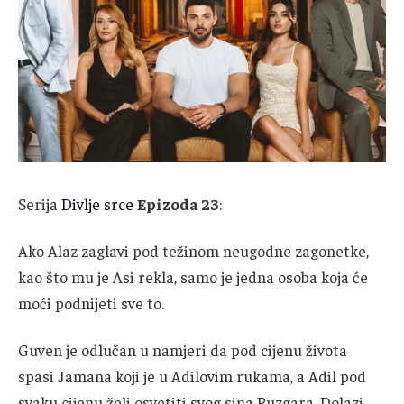
Serija
Divlje srce
Epizoda 23
:
Ako Alaz zaglavi pod težinom neugodne zagonetke,
kao što mu je Asi rekla, samo je jedna osoba koja će
moći podnijeti sve to.
Guven je odlučan u namjeri da pod cijenu života
spasi Jamana koji je u Adilovim rukama, a Adil pod
svaku cijenu želi osvetiti svog sina Ruzgara. Dolazi