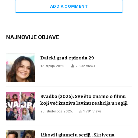
ADD A COMMENT
NAJNOVIJE OBJAVE
Daleki grad epizoda 29
17. srpnja 2025.
2.602
Views
Svadba (2026): Sve što znamo o filmu
koji već izaziva lavinu reakcija u regiji
28. studenoga 2025.
1.781
Views
Likovi i glumci u seriji „Skrivena