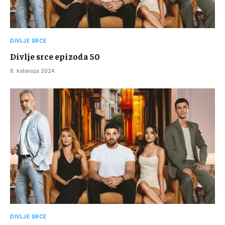
DIVLJE SRCE
Divlje srce epizoda 50
6. kolovoza 2024.
DIVLJE SRCE