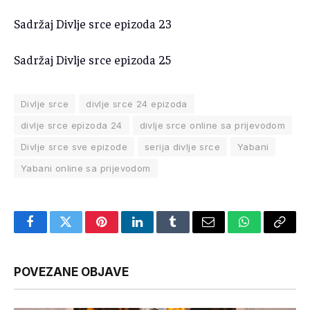
Sadržaj Divlje srce epizoda 23
Sadržaj Divlje srce epizoda 25
Divlje srce
divlje srce 24 epizoda
divlje srce epizoda 24
divlje srce online sa prijevodom
Divlje srce sve epizode
serija divlje srce
Yabani
Yabani online sa prijevodom
Facebook
Twitter
Pinterest
LinkedIn
Tumblr
Email
WhatsApp
Copy
Link
POVEZANE OBJAVE