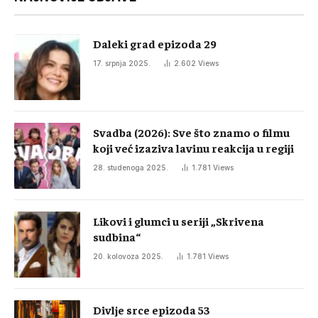
Daleki grad epizoda 29
17. srpnja 2025.
2.602
Views
Svadba (2026): Sve što znamo o filmu
koji već izaziva lavinu reakcija u regiji
28. studenoga 2025.
1.781
Views
Likovi i glumci u seriji „Skrivena
sudbina“
20. kolovoza 2025.
1.781
Views
Divlje srce epizoda 53