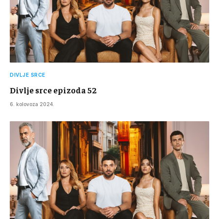
DIVLJE SRCE
Divlje srce epizoda 52
6. kolovoza 2024.