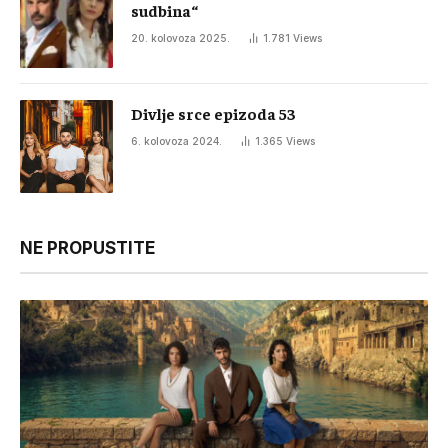
sudbina“
20. kolovoza 2025.
1.781
Views
Divlje srce epizoda 53
6. kolovoza 2024.
1.365
Views
NE PROPUSTITE