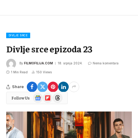
DIVLJE SRCE
Divlje srce epizoda 23
By
FILMOFILIJA.COM
18. srpnja 2024.
Nema komentara
1 Min Read
150
Views
Share
Google
Flipboard
Threads
Follow Us
News