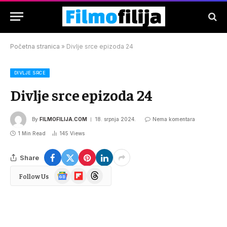
Početna stranica
»
Divlje srce epizoda 24
DIVLJE SRCE
Divlje srce epizoda 24
By
FILMOFILIJA.COM
18. srpnja 2024.
Nema komentara
1 Min Read
145
Views
Share
Google
Flipboard
Threads
Follow Us
News