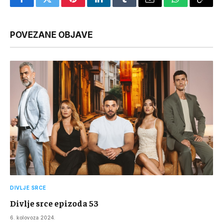
Facebook
Twitter
Pinterest
LinkedIn
Tumblr
Email
WhatsApp
Copy
Link
POVEZANE OBJAVE
DIVLJE SRCE
Divlje srce epizoda 53
6. kolovoza 2024.