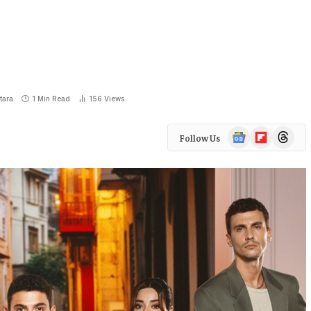
tara
1 Min Read
156
Views
Google
Flipboard
Threads
Follow Us
News