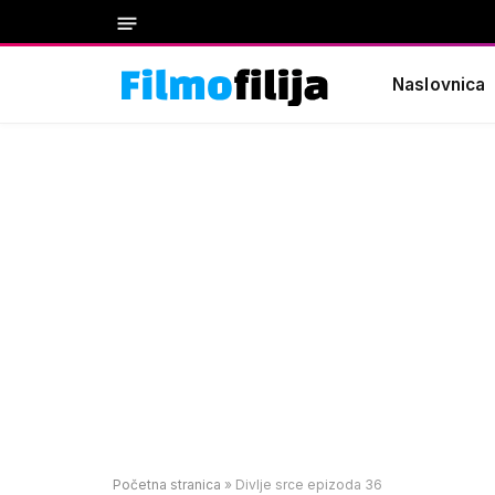
Naslovnica
Početna stranica
»
Divlje srce epizoda 36