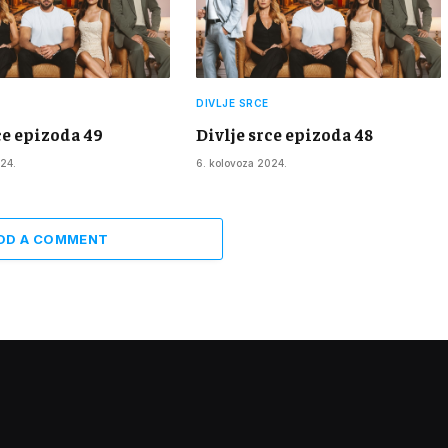
DIVLJE SRCE
ce epizoda 49
Divlje srce epizoda 48
24.
6. kolovoza 2024.
DD A COMMENT