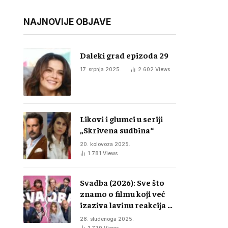
NAJNOVIJE OBJAVE
Daleki grad epizoda 29
17. srpnja 2025.
2.602
Views
Likovi i glumci u seriji
„Skrivena sudbina“
20. kolovoza 2025.
1.781
Views
Svadba (2026): Sve što
znamo o filmu koji već
izaziva lavinu reakcija u
regiji
28. studenoga 2025.