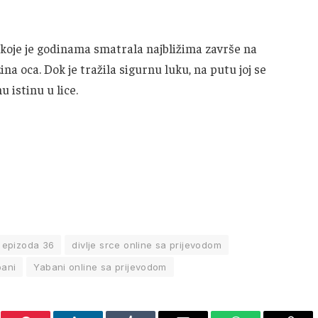
 koje je godinama smatrala najbližima završe na
ina oca. Dok je tražila sigurnu luku, na putu joj se
u istinu u lice.
e epizoda 36
divlje srce online sa prijevodom
ani
Yabani online sa prijevodom