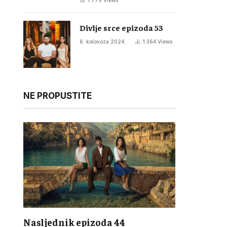
1.779
Views
Divlje srce epizoda 53
6. kolovoza 2024.
1.364
Views
NE PROPUSTITE
Nasljednik epizoda 44