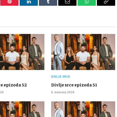
er
Pinterest
LinkedIn
Tumblr
Email
WhatsApp
Copy
Link
DIVLJE SRCE
ce epizoda 52
Divlje srce epizoda 51
24.
6. kolovoza 2024.