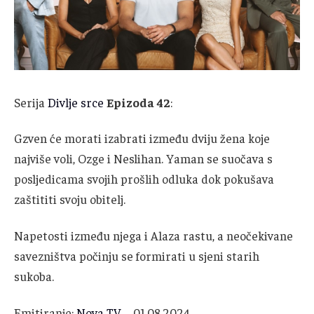
Serija
Divlje srce
Epizoda 42
:
Gzven će morati izabrati između dviju žena koje
najviše voli, Ozge i Neslihan. Yaman se suočava s
posljedicama svojih prošlih odluka dok pokušava
zaštititi svoju obitelj.
Napetosti između njega i Alaza rastu, a neočekivane
savezništva počinju se formirati u sjeni starih
sukoba.
Emitiranje:
Nova TV
– 01.08.2024.