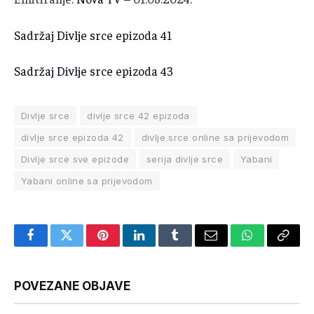
Sadržaj Divlje srce epizoda 41
Sadržaj Divlje srce epizoda 43
Divlje srce
divlje srce 42 epizoda
divlje srce epizoda 42
divlje srce online sa prijevodom
Divlje srce sve epizode
serija divlje srce
Yabani
Yabani online sa prijevodom
Facebook
Twitter
Pinterest
LinkedIn
Tumblr
Email
WhatsApp
Copy
Link
POVEZANE OBJAVE