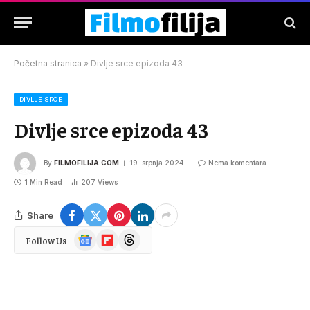
Početna stranica
»
Divlje srce epizoda 43
DIVLJE SRCE
Divlje srce epizoda 43
By
FILMOFILIJA.COM
19. srpnja 2024.
Nema komentara
1 Min Read
207
Views
Share
Google
Flipboard
Threads
Follow Us
News