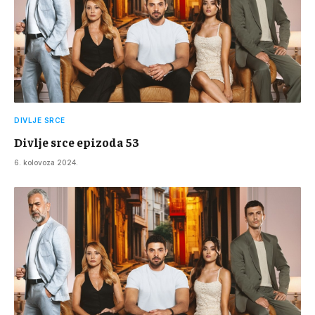
DIVLJE SRCE
Divlje srce epizoda 53
6. kolovoza 2024.