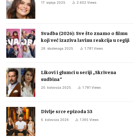
17. srpnja 2025.
2.602
Views
Svadba (2026): Sve što znamo o filmu
koji već izaziva lavinu reakcija u regiji
28. studenoga 2025.
1.781
Views
Likovi i glumci u seriji „Skrivena
sudbina“
20. kolovoza 2025.
1.781
Views
Divlje srce epizoda 53
6. kolovoza 2024.
1.365
Views