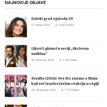
NAJNOVIJE OBJAVE
Daleki grad epizoda 29
17. srpnja 2025.
2.602
Views
Likovi i glumci u seriji „Skrivena
sudbina“
20. kolovoza 2025.
1.781
Views
Svadba (2026): Sve što znamo o filmu
koji već izaziva lavinu reakcija u regiji
28. studenoga 2025.
1.779
Views