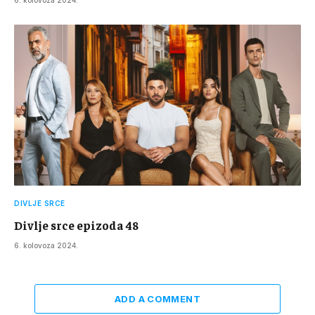
DIVLJE SRCE
Divlje srce epizoda 48
6. kolovoza 2024.
ADD A COMMENT