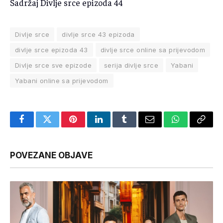
Sadržaj Divlje srce epizoda 44
Divlje srce
divlje srce 43 epizoda
divlje srce epizoda 43
divlje srce online sa prijevodom
Divlje srce sve epizode
serija divlje srce
Yabani
Yabani online sa prijevodom
Facebook
Twitter
Pinterest
LinkedIn
Tumblr
Email
WhatsApp
Copy
Link
POVEZANE OBJAVE