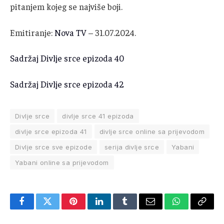
pitanjem kojeg se najviše boji.
Emitiranje:
Nova TV
– 31.07.2024.
Sadržaj Divlje srce epizoda 40
Sadržaj Divlje srce epizoda 42
Divlje srce
divlje srce 41 epizoda
divlje srce epizoda 41
divlje srce online sa prijevodom
Divlje srce sve epizode
serija divlje srce
Yabani
Yabani online sa prijevodom
Facebook
Twitter
Pinterest
LinkedIn
Tumblr
Email
WhatsApp
Copy