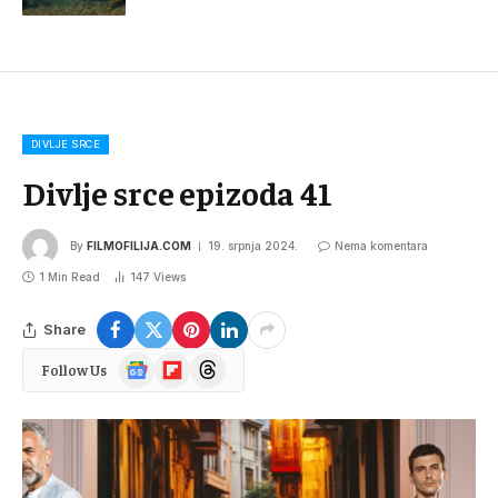
DIVLJE SRCE
Divlje srce epizoda 41
By
FILMOFILIJA.COM
19. srpnja 2024.
Nema komentara
1 Min Read
147
Views
Share
Google
Flipboard
Threads
Follow Us
News