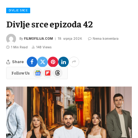
DIVLJE SRCE
Divlje srce epizoda 42
By
FILMOFILIJA.COM
19. srpnja 2024.
Nema komentara
1 Min Read
148
Views
Share
Google
Flipboard
Threads
Follow Us
News