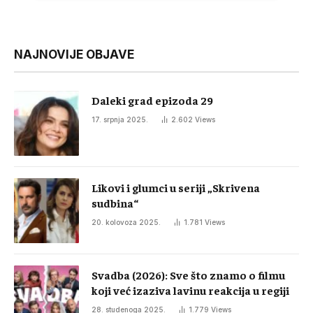
NAJNOVIJE OBJAVE
Daleki grad epizoda 29
17. srpnja 2025.
2.602
Views
Likovi i glumci u seriji „Skrivena
sudbina“
20. kolovoza 2025.
1.781
Views
Svadba (2026): Sve što znamo o filmu
koji već izaziva lavinu reakcija u regiji
28. studenoga 2025.
1.779
Views