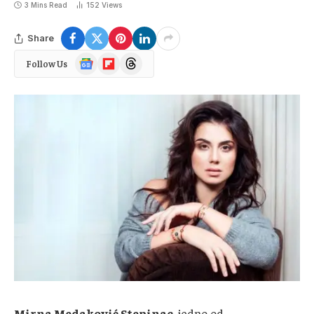
3 Mins Read
152
Views
Share
Google
Flipboard
Threads
Follow Us
News
Mirna Medaković Stepinac
, jedno od