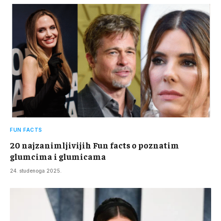
FUN FACTS
20 najzanimljivijih Fun facts o poznatim
glumcima i glumicama
24. studenoga 2025.