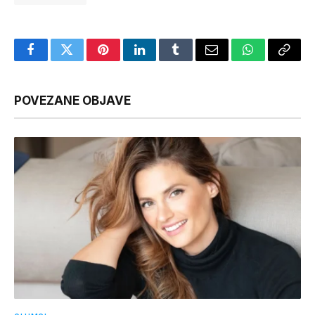
Facebook
Twitter
Pinterest
LinkedIn
Tumblr
Email
WhatsApp
Copy
Link
POVEZANE OBJAVE