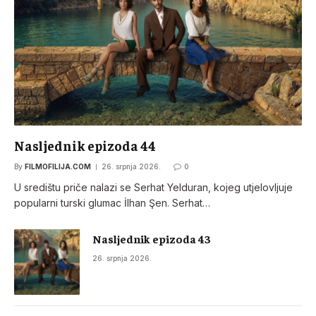
Nasljednik epizoda 44
By
FILMOFILIJA.COM
26. srpnja 2026.
0
U središtu priče nalazi se Serhat Yelduran, kojeg utjelovljuje
popularni turski glumac İlhan Şen. Serhat…
Nasljednik epizoda 43
26. srpnja 2026.