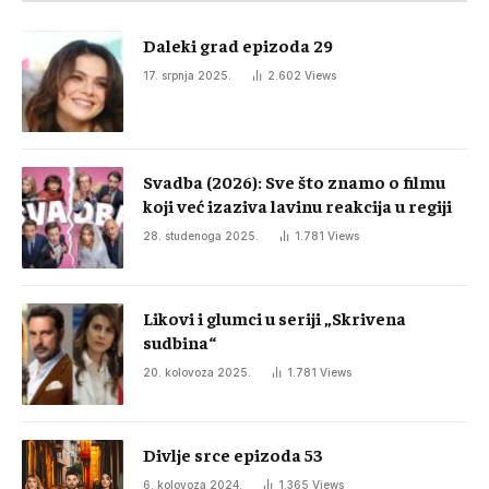
Daleki grad epizoda 29
17. srpnja 2025.
2.602
Views
Svadba (2026): Sve što znamo o filmu
koji već izaziva lavinu reakcija u regiji
28. studenoga 2025.
1.781
Views
Likovi i glumci u seriji „Skrivena
sudbina“
20. kolovoza 2025.
1.781
Views
Divlje srce epizoda 53
6. kolovoza 2024.
1.365
Views