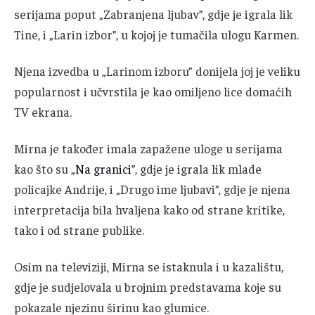
serijama poput „Zabranjena ljubav”, gdje je igrala lik
Tine, i „Larin izbor”, u kojoj je tumačila ulogu Karmen.
Njena izvedba u „Larinom izboru” donijela joj je veliku
popularnost i učvrstila je kao omiljeno lice domaćih
TV ekrana.
Mirna je također imala zapažene uloge u serijama
kao što su „
Na granici
”, gdje je igrala lik mlade
policajke Andrije, i „Drugo ime ljubavi”, gdje je njena
interpretacija bila hvaljena kako od strane kritike,
tako i od strane publike.
Osim na televiziji, Mirna se istaknula i u kazalištu,
gdje je sudjelovala u brojnim predstavama koje su
pokazale njezinu širinu kao glumice.