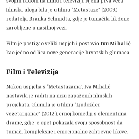
svojim radom na filmu i televiziji. Njena prva veća
filmska uloga bila je u filmu “Metastaze” (2009.)
redatelja Branka Schmidta, gdje je tumačila lik žene
zarobljene u nasilnoj vezi.
Film je postigao veliki uspjeh i postavio
Ivu Mihalić
kao jedno od lica nove generacije hrvatskih glumaca.
Film i Televizija
Nakon uspjeha s “Metastazama”, Iva Mihalić
nastavila je raditi na nizu zapaženih filmskih
projekata. Glumila je u filmu “Ljudožder
vegetarijanac” (2012.), crnoj komediji s elementima
drame, gdje je opet pokazala svoju sposobnost da
tumači kompleksne i emocionalno zahtjevne likove.