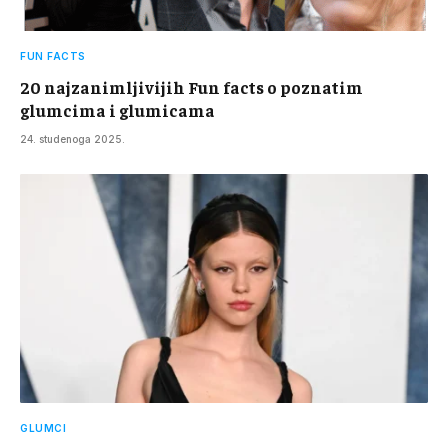
FUN FACTS
20 najzanimljivijih Fun facts o poznatim
glumcima i glumicama
24. studenoga 2025.
GLUMCI