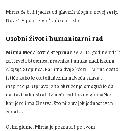
Mirna će biti i jedna od glavnih uloga u novoj seriji
Nove TV po nazivu “
U dobru i zlu
”
Osobni Život i humanitarni rad
Mirna Medaković Stepinac
se 2014. godine udala
za Hrvoja Stepinca, pravnika i unuka nadbiskupa
Alojzija Stepinca. Par ima dvije kćeri, i Mirna često
ističe kako je obitelj njezina najveća snaga i
inspiracija. Upravo je to okruženje omogućilo da
nastavi balansirati između zahtjevne glumačke
karijere i majčinstva, što nije uvijek jednostavan
zadatak.
Osim glume, Mirna je poznata i po svom