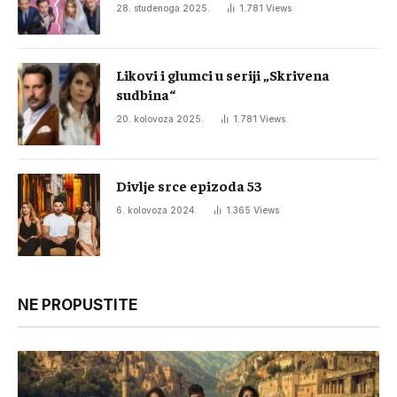
28. studenoga 2025.
1.781
Views
Likovi i glumci u seriji „Skrivena
sudbina“
20. kolovoza 2025.
1.781
Views
Divlje srce epizoda 53
6. kolovoza 2024.
1.365
Views
NE PROPUSTITE