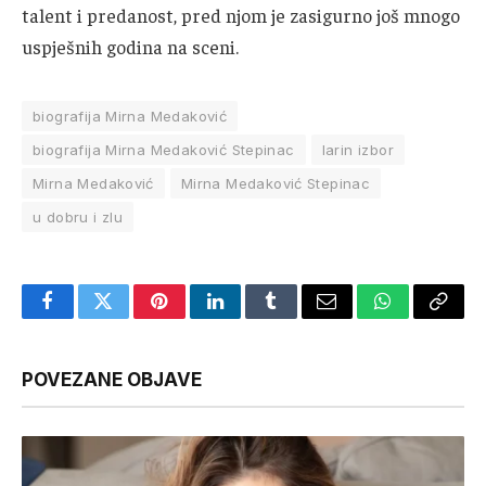
talent i predanost, pred njom je zasigurno još mnogo
uspješnih godina na sceni.
biografija Mirna Medaković
biografija Mirna Medaković Stepinac
larin izbor
Mirna Medaković
Mirna Medaković Stepinac
u dobru i zlu
Facebook
Twitter
Pinterest
LinkedIn
Tumblr
Email
WhatsApp
Copy
Link
POVEZANE OBJAVE