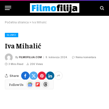
Početna stranica
»
Iva Mihalić
GLUMCI
Iva Mihalić
By
FILMOFILIJA.COM
9. kolovoza 2024.
Nema komentara
3 Mins Read
206
Views
Share
Google
Flipboard
Threads
Follow Us
News