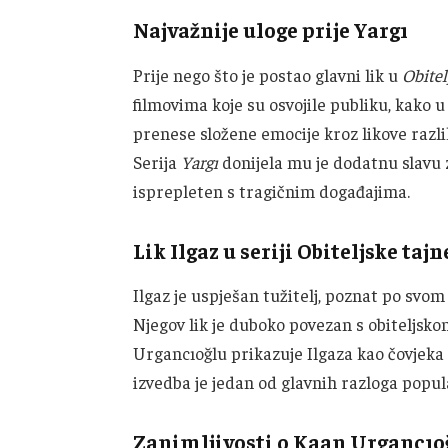
Najvažnije uloge prije Yargı
Prije nego što je postao glavni lik u
Obite
filmovima koje su osvojile publiku, kako u
prenese složene emocije kroz likove razli
Serija
Yargı
donijela mu je dodatnu slavu zb
isprepleten s tragičnim događajima.
Lik Ilgaz u seriji Obiteljske tajn
Ilgaz je uspješan tužitelj, poznat po sv
Njegov lik je duboko povezan s obiteljsko
Urgancıoğlu prikazuje Ilgaza kao čovjeka 
izvedba je jedan od glavnih razloga popu
Zanimljivosti o Kaan Urgancıo