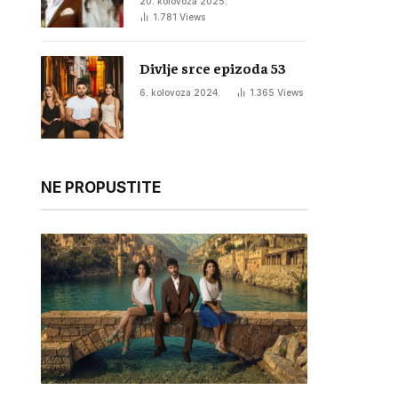
20. kolovoza 2025.
1.781
Views
Divlje srce epizoda 53
6. kolovoza 2024.
1.365
Views
NE PROPUSTITE