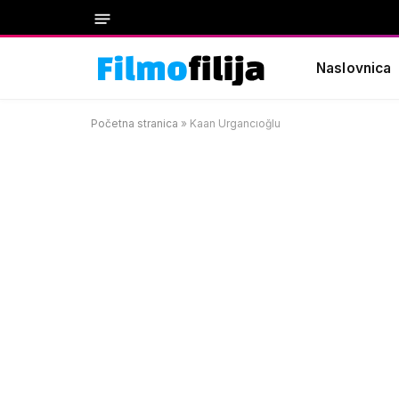
Naslovnica
Početna stranica
»
Kaan Urgancıoğlu