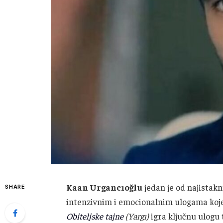
Kaan Urgancıoğlu
jedan je od najistakn
SHARE
intenzivnim i emocionalnim ulogama koje o
Obiteljske tajne
(Yargı)
igra ključnu ulogu t