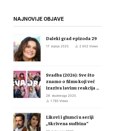
NAJNOVIJE OBJAVE
Daleki grad epizoda 29
17. srpnja 2025.
2.602
Views
Svadba (2026): Sve što
znamo o filmu koji već
izaziva lavinu reakcija u
regiji
28. studenoga 2025.
1.783
Views
Likovi i glumci u seriji
„Skrivena sudbina“