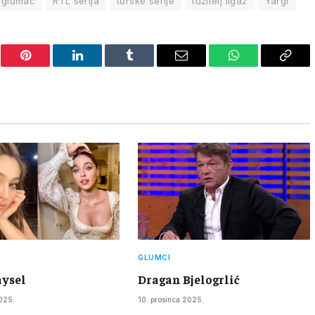
e glumac
RTL serija
turske serije
tužitelj Ilgaz
Yargı
er
Pinterest
LinkedIn
Tumblr
Email
WhatsApp
Copy
Link
GLUMCI
ysel
Dragan Bjelogrlić
025.
10. prosinca 2025.