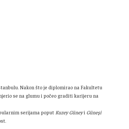
Istanbulu. Nakon što je diplomirao na Fakultetu
jerio se na glumu i počeo graditi karijeru na
opularnim serijama poput
Kuzey Güney
i
Güneşi
st.