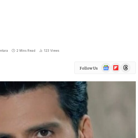
ntara
2 Mins Read
123
Views
Google
Flipboard
Threads
Follow Us
News