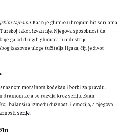
ljskim tajnama
, Kaan je glumio u brojnim hit serijama i
 Turskoj tako i izvan nje. Njegova sposobnost da
kuje ga od drugih glumaca u industriji.
og izazovne uloge tužitelja Ilgaza, čiji je život
e
om snažnom moralnom kodeksu i borbi za pravdu.
m dramom koja se razvija kroz seriju. Kaan
koji balansira između dužnosti i emocija, a njegova
larnosti
serije
.
ğlu