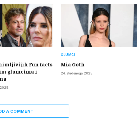
GLUMCI
nimljivijih Fun facts
Mia Goth
im glumcima i
24. studenoga 2025.
ma
 2025.
DD A COMMENT