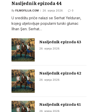
Nasljednik epizoda 44
By
FILMOFILIJA.COM
26. srpnja 2026.
0
U središtu priče nalazi se Serhat Yelduran,
kojeg utjelovljuje popularni turski glumac
İlhan Şen. Serhat…
Nasljednik epizoda 43
26. srpnja 2026.
Nasljednik epizoda 42
26. srpnja 2026.
Nasljednik epizoda 41
26. srpnja 2026.