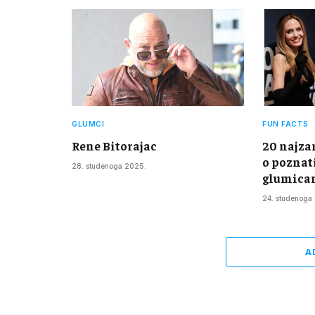
GLUMCI
FUN FACTS
Rene Bitorajac
20 najza
o poznat
28. studenoga 2025.
glumica
24. studenoga
A