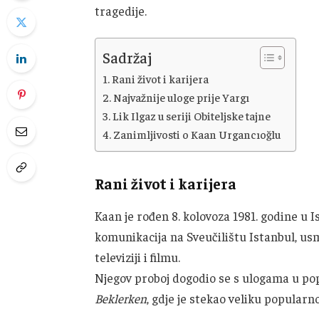
tragedije.
Sadržaj
Rani život i karijera
Najvažnije uloge prije Yargı
Lik Ilgaz u seriji Obiteljske tajne
Zanimljivosti o Kaan Urgancıoğlu
Rani život i karijera
Kaan je rođen 8. kolovoza 1981. godine u 
komunikacija na Sveučilištu Istanbul, usm
televiziji i filmu.
Njegov proboj dogodio se s ulogama u p
Beklerken
, gdje je stekao veliku popularno