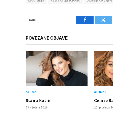
biografija
Kaan Urgancioglu
Obiteljske tajn
SHARE.
Facebook
Twitt
POVEZANE OBJAVE
GLUMCI
GLUMCI
Stana Katić
Cemre Ba
21. siječnja 2026.
22. prosinca 2