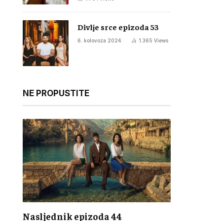
Divlje srce epizoda 53
6. kolovoza 2024.
1.365
Views
NE PROPUSTITE
Nasljednik epizoda 44