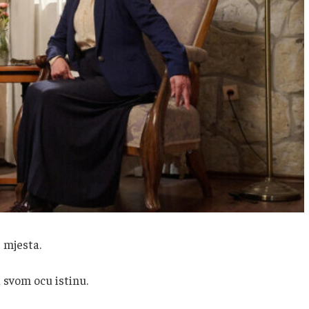
č mjesta.
i svom ocu istinu.