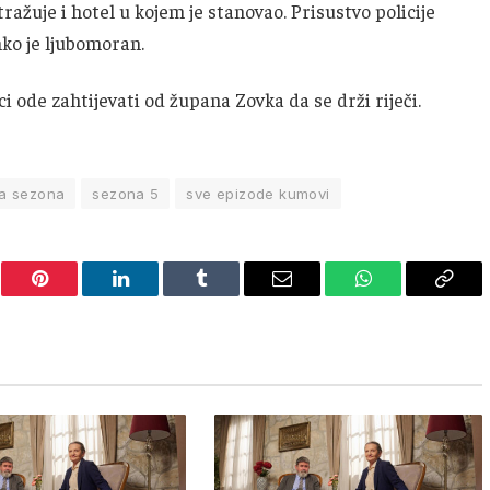
ražuje i hotel u kojem je stanovao. Prisustvo policije
nko je ljubomoran.
i ode zahtijevati od župana Zovka da se drži riječi.
a sezona
sezona 5
sve epizode kumovi
er
Pinterest
LinkedIn
Tumblr
Email
WhatsApp
Copy
Link