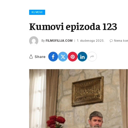
KUMOVI
Kumovi epizoda 123
By
FILMOFILIJA.COM
1. studenoga 2025.
Nema kom
Share