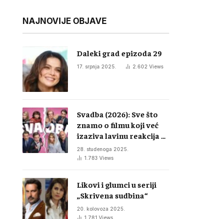
NAJNOVIJE OBJAVE
Daleki grad epizoda 29
17. srpnja 2025.
2.602
Views
Svadba (2026): Sve što
znamo o filmu koji već
izaziva lavinu reakcija u
regiji
28. studenoga 2025.
1.783
Views
Likovi i glumci u seriji
„Skrivena sudbina“
20. kolovoza 2025.
1.781
Views