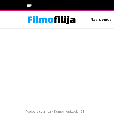
Naslovnica
Početna stranica
»
Kumovi epizoda 123