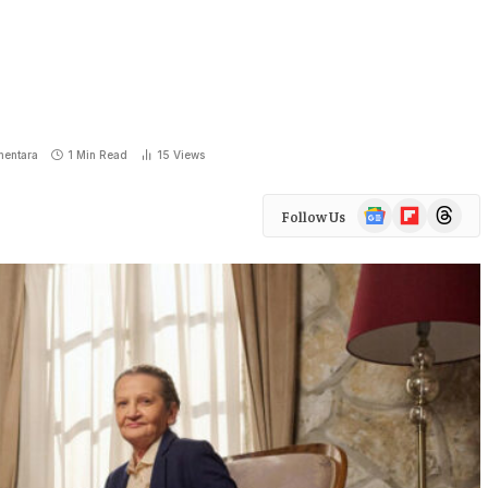
entara
1 Min Read
15
Views
Google
Flipboard
Threads
Follow Us
News