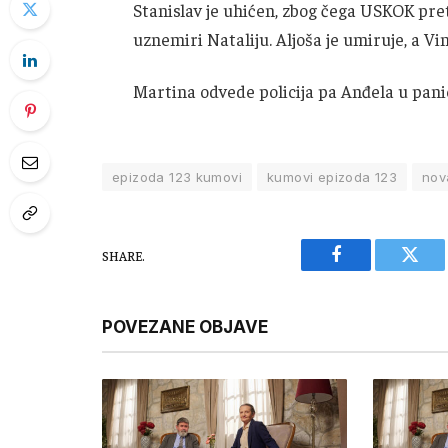
Stanislav je uhićen, zbog čega USKOK pret
uznemiri Nataliju. Aljoša je umiruje, a Vi
Martina odvede policija pa Anđela u panic
epizoda 123 kumovi
kumovi epizoda 123
nov
SHARE.
Facebook
Twitt
POVEZANE OBJAVE