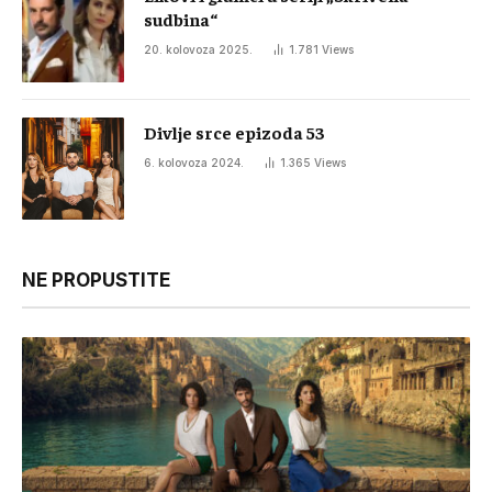
sudbina“
20. kolovoza 2025.
1.781
Views
Divlje srce epizoda 53
6. kolovoza 2024.
1.365
Views
NE PROPUSTITE