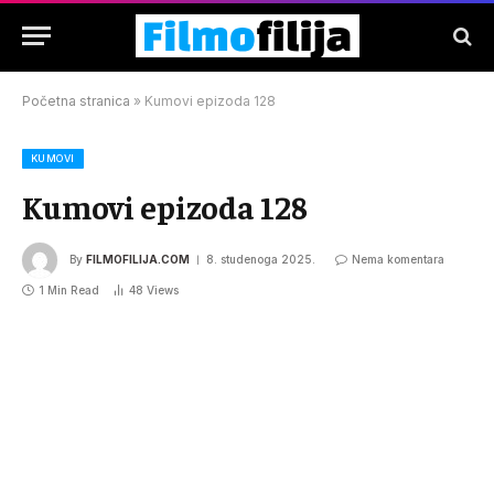
Početna stranica
»
Kumovi epizoda 128
KUMOVI
Kumovi epizoda 128
By
FILMOFILIJA.COM
8. studenoga 2025.
Nema komentara
1 Min Read
48
Views