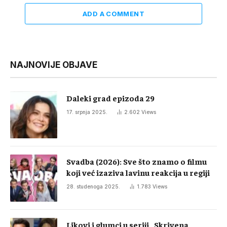
ADD A COMMENT
NAJNOVIJE OBJAVE
Daleki grad epizoda 29
17. srpnja 2025.
2.602
Views
Svadba (2026): Sve što znamo o filmu
koji već izaziva lavinu reakcija u regiji
28. studenoga 2025.
1.783
Views
Likovi i glumci u seriji „Skrivena