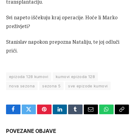
transplantaciju.
Svi napeto iščekuju kraj operacije. Hoće li Marko
preživjeti?
Stanislav napokon prepozna Nataliju, te joj odluči
prići.
epizoda 128 kumovi
kumovi epizoda 128
nova sezona
sezona 5
sve epizode kumovi
Facebook
Twitter
Pinterest
LinkedIn
Tumblr
Email
WhatsApp
Copy
Link
POVEZANE OBJAVE