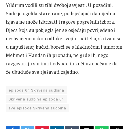
Yıldırım vodili su tihi dvoboj savjesti. U pozadini,
Sude je ogolila stare rane, podsjećajući da nijedna
izjava ne može izbrisati tragove pogrešnih izbora.
Djeca koja su pobjegla jer se osjećaju povrijeđeno i
neshvaćeno nakon odluke svojih roditelja, skrivaju se
u napuštenoj kućici, boreći se s hladnoćom i umorom.
Mehmet i Handan ih pronađu, ne grde ih, nego
razgovaraju s njima i odvode ih kući uz obećanje da
će ubuduće sve rješavati zajedno.
epizoda 64 Skrivena sudbina
Skrivena sudbina epizoda 64
sve epizode Skrivena sudbina