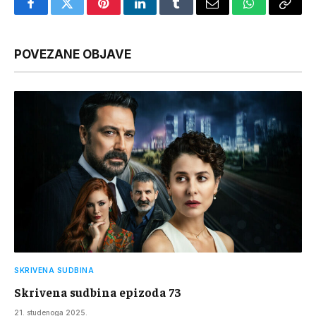
Facebook
Twitter
Pinterest
LinkedIn
Tumblr
Email
WhatsApp
Copy
Link
POVEZANE OBJAVE
SKRIVENA SUDBINA
Skrivena sudbina epizoda 73
21. studenoga 2025.