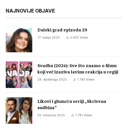
NAJNOVIJE OBJAVE
Daleki grad epizoda 29
17. srpnja 2025.
2.602
Views
Svadba (2026): Sve što znamo o filmu
koji već izaziva lavinu reakcija u regiji
28. studenoga 2025.
1.783
Views
Likovi i glumci u seriji „Skrivena
sudbina“
20. kolovoza 2025.
1.781
Views