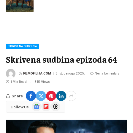
SKRIVENA SUDBINA
Skrivena sudbina epizoda 64
By
FILMOFILIJA.COM
8. studenoga 2025.
Nema komentara
1 Min Read
315
Views
Share
Google
Flipboard
Threads
Follow Us
News