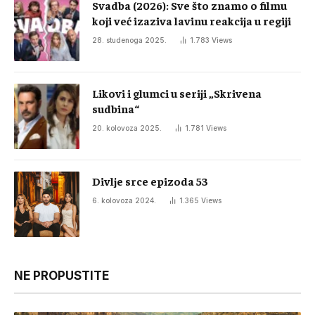
Svadba (2026): Sve što znamo o filmu
koji već izaziva lavinu reakcija u regiji
28. studenoga 2025.
1.783
Views
Likovi i glumci u seriji „Skrivena
sudbina“
20. kolovoza 2025.
1.781
Views
Divlje srce epizoda 53
6. kolovoza 2024.
1.365
Views
NE PROPUSTITE