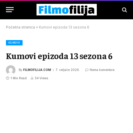
Početna stranica
»
Kumovi epizoda 13 sezona 6
KUMOVI
Kumovi epizoda 13 sezona 6
By
FILMOFILIJA.COM
7. veljače 2026.
Nema komentara
1 Min Read
54
Views