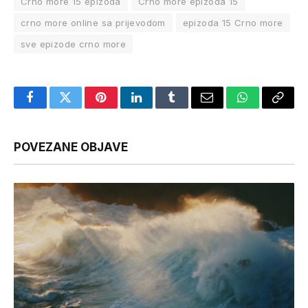
Crno more 15 epizoda
Crno more epizoda 15
crno more online sa prijevodom
epizoda 15 Crno more
sve epizode crno more
Facebook
Twitter
Pinterest
LinkedIn
Tumblr
Email
WhatsApp
Copy
Link
POVEZANE OBJAVE