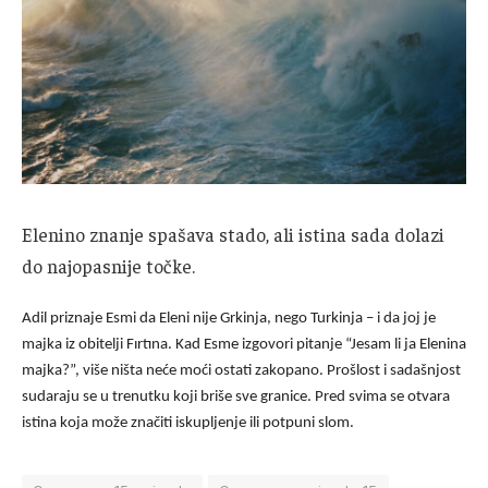
Elenino znanje spašava stado, ali istina sada dolazi
do najopasnije točke.
Adil priznaje Esmi da Eleni nije Grkinja, nego Turkinja – i da joj je
majka iz obitelji Fırtına. Kad Esme izgovori pitanje “Jesam li ja Elenina
majka?”, više ništa neće moći ostati zakopano. Prošlost i sadašnjost
sudaraju se u trenutku koji briše sve granice. Pred svima se otvara
istina koja može značiti iskupljenje ili potpuni slom.