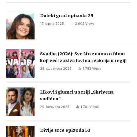
Daleki grad epizoda 29
17. srpnja 2025.
2.602
Views
Svadba (2026): Sve što znamo o filmu
koji već izaziva lavinu reakcija u regiji
28. studenoga 2025.
1.783
Views
Likovi i glumci u seriji „Skrivena
sudbina“
20. kolovoza 2025.
1.781
Views
Divlje srce epizoda 53