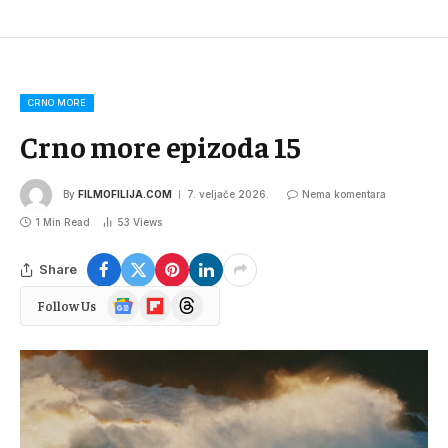
CRNO MORE
Crno more epizoda 15
By
FILMOFILIJA.COM
7. veljače 2026.
Nema komentara
1 Min Read
53
Views
Share
Google
Flipboard
Threads
Follow Us
News