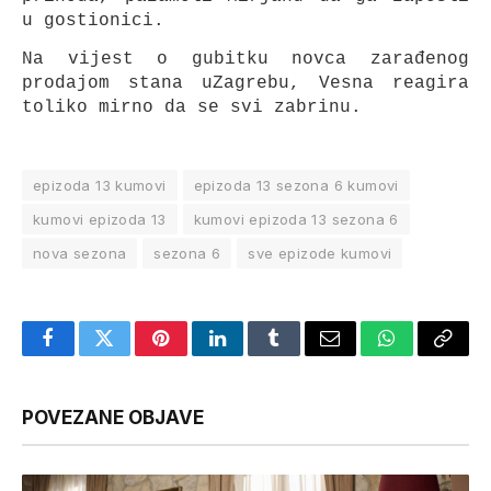
u gostionici.
Na vijest o gubitku novca zarađenog
prodajom stana uZagrebu, Vesna reagira
toliko mirno da se svi zabrinu.
epizoda 13 kumovi
epizoda 13 sezona 6 kumovi
kumovi epizoda 13
kumovi epizoda 13 sezona 6
nova sezona
sezona 6
sve epizode kumovi
Facebook
Twitter
Pinterest
LinkedIn
Tumblr
Email
WhatsApp
Copy
Link
POVEZANE OBJAVE