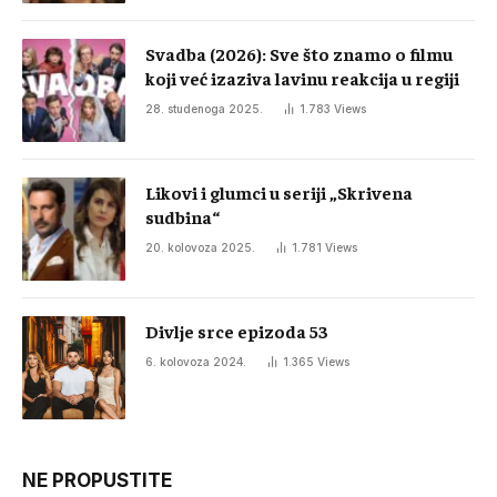
Svadba (2026): Sve što znamo o filmu
koji već izaziva lavinu reakcija u regiji
28. studenoga 2025.
1.783
Views
Likovi i glumci u seriji „Skrivena
sudbina“
20. kolovoza 2025.
1.781
Views
Divlje srce epizoda 53
6. kolovoza 2024.
1.365
Views
NE PROPUSTITE