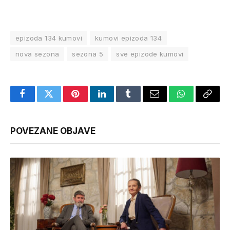
epizoda 134 kumovi
kumovi epizoda 134
nova sezona
sezona 5
sve epizode kumovi
Facebook
Twitter
Pinterest
LinkedIn
Tumblr
Email
WhatsApp
Copy
Link
POVEZANE OBJAVE