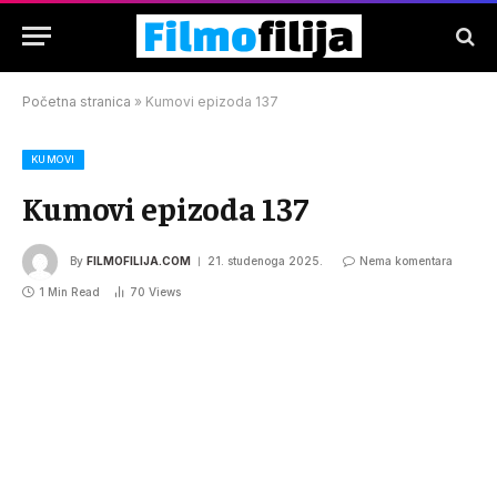
Početna stranica
»
Kumovi epizoda 137
KUMOVI
Kumovi epizoda 137
By
FILMOFILIJA.COM
21. studenoga 2025.
Nema komentara
1 Min Read
70
Views