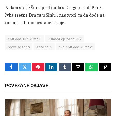
Nakon što je Šima prekinula s Dragom radi Pere,
Ivka sretne Dragu u Sinju i nagovori ga da dođe na
imanje, a tamo nestane struje.
epizoda 137 kumovi
kumovi epizoda 137
nova sezona
sezona 5
sve epizode kumovi
Facebook
Twitter
Pinterest
LinkedIn
Tumblr
Email
WhatsApp
Copy
Link
POVEZANE OBJAVE