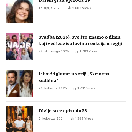
17. srpnja 2025.
2.602
Views
Svadba (2026): Sve što znamo o filmu
koji već izaziva lavinu reakcija u regiji
28. studenoga 2025.
1.783
Views
Likovi i glumci u seriji „Skrivena
sudbina“
20. kolovoza 2025.
1.781
Views
Divlje srce epizoda 53
6. kolovoza 2024.
1.365
Views