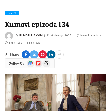
KUMOVI
Kumovi epizoda 134
By
FILMOFILIJA.COM
21. studenoga 2025.
Nema komentara
1 Min Read
38
Views
Share
Google
Flipboard
Threads
Follow Us
News