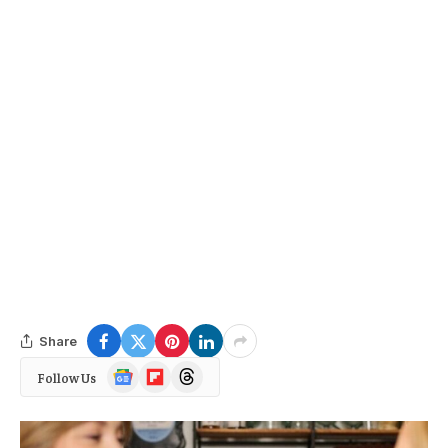
Share
Google
Flipboard
Threads
Follow Us
News