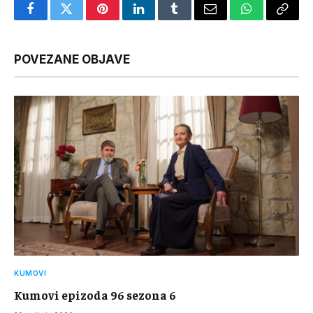
Facebook
Twitter
Pinterest
LinkedIn
Tumblr
Email
WhatsApp
Copy
Link
POVEZANE OBJAVE
KUMOVI
Kumovi epizoda 96 sezona 6