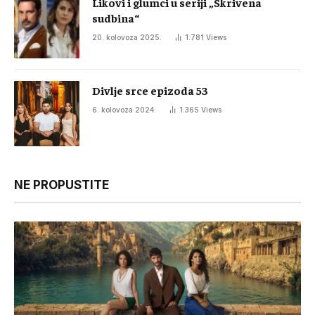
Likovi i glumci u seriji „Skrivena
sudbina“
20. kolovoza 2025.
1.781
Views
Divlje srce epizoda 53
6. kolovoza 2024.
1.365
Views
NE PROPUSTITE