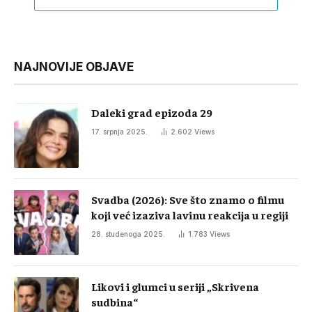
NAJNOVIJE OBJAVE
Daleki grad epizoda 29
17. srpnja 2025.
2.602
Views
Svadba (2026): Sve što znamo o filmu
koji već izaziva lavinu reakcija u regiji
28. studenoga 2025.
1.783
Views
Likovi i glumci u seriji „Skrivena
sudbina“