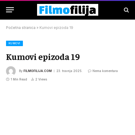
Početna stranica
»
Kumovi epizoda 19
KUMOVI
Kumovi epizoda 19
By
FILMOFILIJA.COM
23. travnja 2025.
Nema komentara
1 Min Read
2
Views