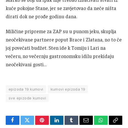
kuće pokojne Stane, jer se zavjetovao da neće ništa
dirati dok ne prođe godinu dana.
Miličine pripreme za ZAP su u punom jeku, skuplja
neočekivane partnere poput Brace i Zlatana, no to će
joj povećati budžet. Sten ide k Tomiju i Lari na
večeru, no večernju gastronomsku idilu prekidaju
neočekivani gosti…
epizoda 19 kumovi
kumovi epizoda 19
sve epizode kumovi
Facebook
Twitter
Pinterest
LinkedIn
Tumblr
Email
WhatsApp
Copy