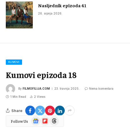
Nasljednik epizoda 41
26. srpnja 2026.
KUMOVI
Kumovi epizoda 18
By
FILMOFILIJA.COM
23. travnja 2025.
Nema komentara
1 Min Read
2
Views
Share
Google
Flipboard
Threads
Follow Us
News