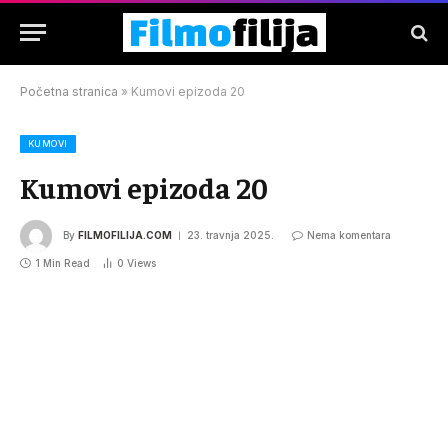
Početna stranica
»
Kumovi epizoda 20
KUMOVI
Kumovi epizoda 20
By
FILMOFILIJA.COM
23. travnja 2025.
Nema komentara
1 Min Read
0
Views