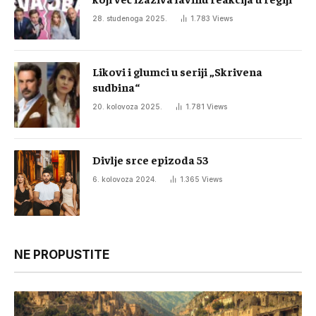
28. studenoga 2025.
1.783
Views
Likovi i glumci u seriji „Skrivena
sudbina“
20. kolovoza 2025.
1.781
Views
Divlje srce epizoda 53
6. kolovoza 2024.
1.365
Views
NE PROPUSTITE