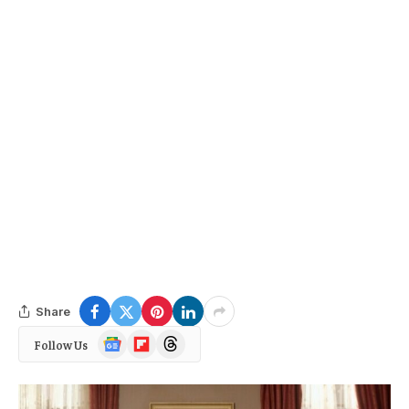
Share
Google
Flipboard
Threads
Follow Us
News