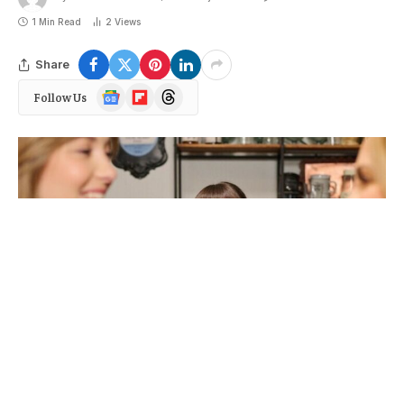
1 Min Read
2
Views
Share
Google
Flipboard
Threads
Follow Us
News