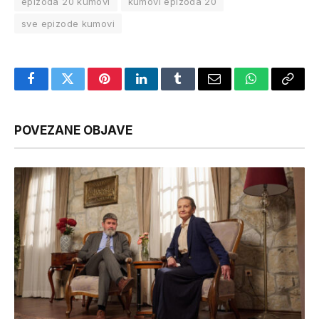
epizoda 20 kumovi
kumovi epizoda 20
sve epizode kumovi
Facebook
Twitter
Pinterest
LinkedIn
Tumblr
Email
WhatsApp
Copy
Link
POVEZANE OBJAVE