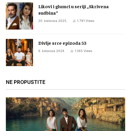
Likovi i glumci u seriji „Skrivena
sudbina“
20. kolovoza 2025.
1.781
Views
Divlje srce epizoda 53
6. kolovoza 2024.
1.365
Views
NE PROPUSTITE