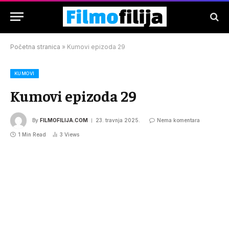
Početna stranica
»
Kumovi epizoda 29
KUMOVI
Kumovi epizoda 29
By
FILMOFILIJA.COM
23. travnja 2025.
Nema komentara
1 Min Read
3
Views