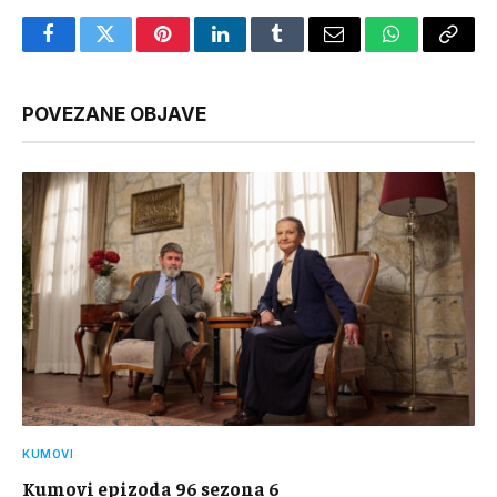
Facebook
Twitter
Pinterest
LinkedIn
Tumblr
Email
WhatsApp
Copy
Link
POVEZANE OBJAVE
KUMOVI
Kumovi epizoda 96 sezona 6