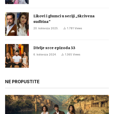
Likovi i glumci u seriji „Skrivena
sudbina“
20. kolovoza 2025.
1.781
Views
Divlje srce epizoda 53
6. kolovoza 2024.
1.365
Views
NE PROPUSTITE