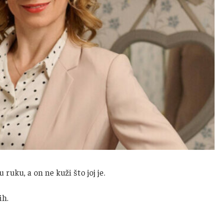
uku, a on ne kuži što joj je.
ih.