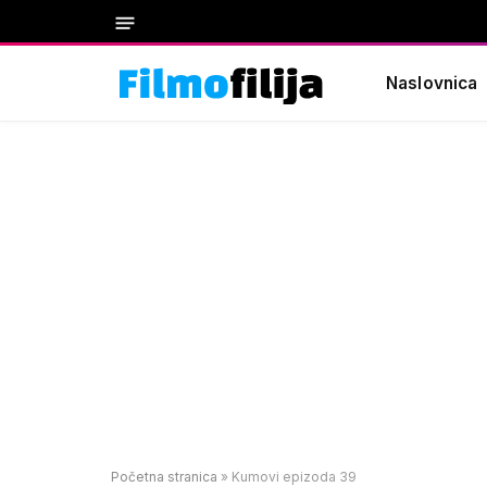
Naslovnica
Početna stranica
»
Kumovi epizoda 39