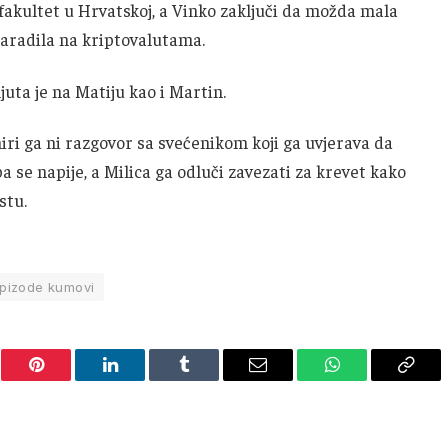
fakultet u Hrvatskoj, a Vinko zaključi da možda mala
zaradila na kriptovalutama.
ljuta je na Matiju kao i Martin.
i ga ni razgovor sa svećenikom koji ga uvjerava da
pa se napije, a Milica ga odluči zavezati za krevet kako
stu.
pizode kumovi
er
Pinterest
LinkedIn
Tumblr
Email
WhatsApp
Copy
Link