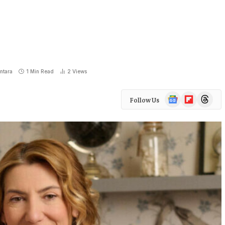
ntara
1 Min Read
2
Views
Google
Flipboard
Threads
Follow Us
News