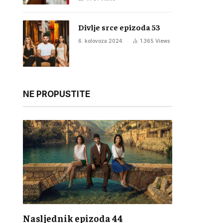
Divlje srce epizoda 53
6. kolovoza 2024.
1.365
Views
NE PROPUSTITE
Nasljednik epizoda 44