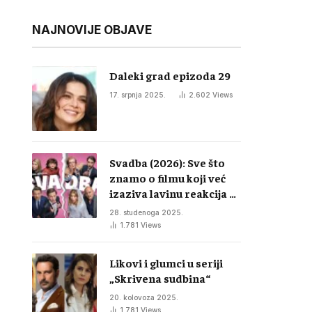
NAJNOVIJE OBJAVE
Daleki grad epizoda 29
17. srpnja 2025.
2.602
Views
Svadba (2026): Sve što
znamo o filmu koji već
izaziva lavinu reakcija u
regiji
28. studenoga 2025.
1.781
Views
Likovi i glumci u seriji
„Skrivena sudbina“
20. kolovoza 2025.
1.781
Views