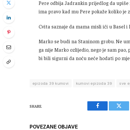
Pere odbija Jadrankin prijedlog da upiše 
ima pravo kad mu Pere pokaže koliko je 
Cvita saznaje da mama misli ići u Basel i 
Marko se budi na Staninom grobu. Ne umir
ga nije Marko ozlijedio, nego je sam pao, 
bi bili sigurni da noću neće hodati po mje
epizoda 39 kumovi
kumovi epizoda 39
sve e
SHARE.
Facebook
Twitt
POVEZANE OBJAVE