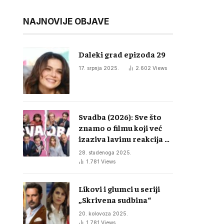
NAJNOVIJE OBJAVE
Daleki grad epizoda 29
17. srpnja 2025.
2.602
Views
Svadba (2026): Sve što
znamo o filmu koji već
izaziva lavinu reakcija u
regiji
28. studenoga 2025.
1.781
Views
Likovi i glumci u seriji
„Skrivena sudbina“
20. kolovoza 2025.
1.781
Views