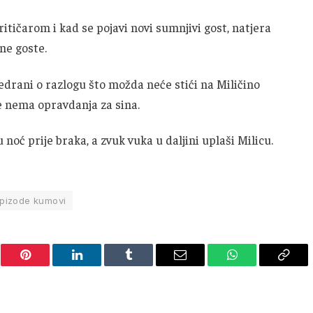
itičarom i kad se pojavi novi sumnjivi gost, natjera
jne goste.
 Vedrani o razlogu što možda neće stići na Miličino
še nema opravdanja za sina.
noć prije braka, a zvuk vuka u daljini uplaši Milicu.
pizode kumovi
er
Pinterest
LinkedIn
Tumblr
Email
WhatsApp
Copy
Link