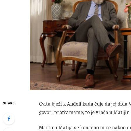
Cvita bježi k Anđeli kada čuje da joj dida 
SHARE
govori protiv mame, to je vraća u Matijin z
Martin i Matija se konačno mire nakon 