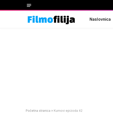
Naslovnica
Početna stranica
»
Kumovi epizoda 42