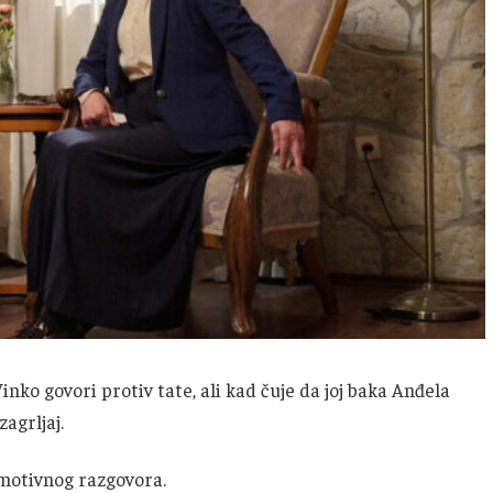
Vinko govori protiv tate, ali kad čuje da joj baka Anđela
agrljaj.
emotivnog razgovora.