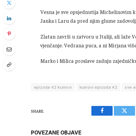
Vesna je sve opsjednutija Michelinovim kr
Janka i Laru da pred njim glume zadovol
Zlatan završi u zatvoru u Italiji, ali laže
vjenčanje. Vedrana puca, a ni Mirjana vi
Marko i Milica proslave zadnju zajedničku 
epizoda 42 kumovi
kumovi epizoda 42
sve e
SHARE.
Facebook
Twitt
POVEZANE OBJAVE