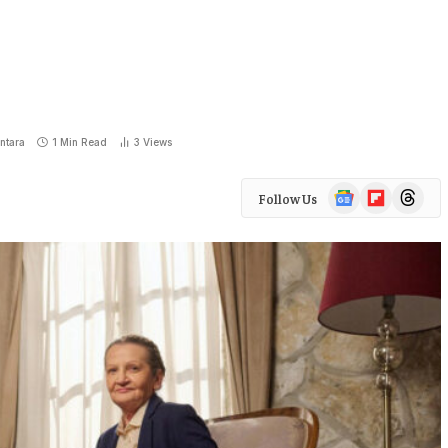
ntara
1 Min Read
3
Views
Google
Flipboard
Threads
Follow Us
News