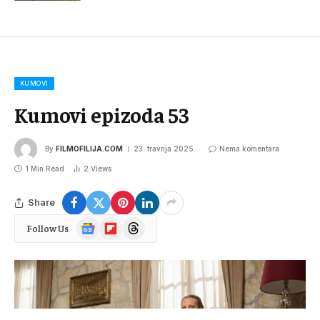
KUMOVI
Kumovi epizoda 53
By
FILMOFILIJA.COM
23. travnja 2025.
Nema komentara
1 Min Read
2
Views
Share
Google
Flipboard
Threads
Follow Us
News