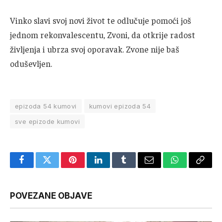
Vinko slavi svoj novi život te odlučuje pomoći još
jednom rekonvalescentu, Zvoni, da otkrije radost
življenja i ubrza svoj oporavak. Zvone nije baš
oduševljen.
epizoda 54 kumovi
kumovi epizoda 54
sve epizode kumovi
Facebook
Twitter
Pinterest
LinkedIn
Tumblr
Email
WhatsApp
Copy
Link
POVEZANE OBJAVE