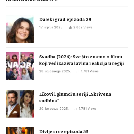
Daleki grad epizoda 29
17. srpnja 2025.
2.602
Views
Svadba (2026): Sve što znamo o filmu
koji već izaziva lavinu reakcija u regiji
28. studenoga 2025.
1.781
Views
Likovi i glumci u seriji „Skrivena
sudbina“
20. kolovoza 2025.
1.781
Views
Divlje srce epizoda 53