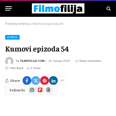
Početna stranica
»
Kumovi epizoda 54
KUMOVI
Kumovi epizoda 54
By
FILMOFILIJA.COM
23. travnja 2025.
Nema komentara
1 Min Read
0
Views
Share
Google
Flipboard
Threads
Follow Us
News