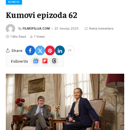
KUMOVI
Kumovi epizoda 62
By
FILMOFILIJA.COM
23. travnja 2025.
Nema komentara
1 Min Read
1
Views
Share
Google
Flipboard
Threads
Follow Us
News