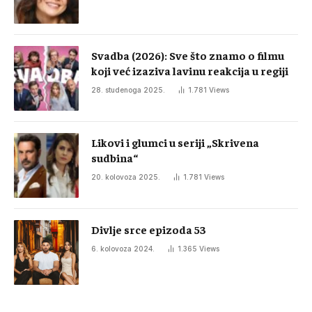
Svadba (2026): Sve što znamo o filmu
koji već izaziva lavinu reakcija u regiji
28. studenoga 2025.
1.781
Views
Likovi i glumci u seriji „Skrivena
sudbina“
20. kolovoza 2025.
1.781
Views
Divlje srce epizoda 53
6. kolovoza 2024.
1.365
Views