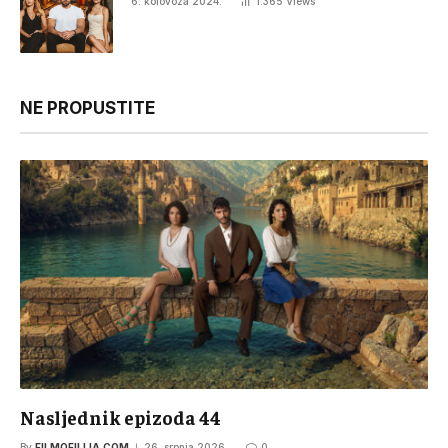
6. kolovoza 2024.
1.365
Views
NE PROPUSTITE
Nasljednik epizoda 44
By
FILMOFILIJA.COM
26. srpnja 2026.
0