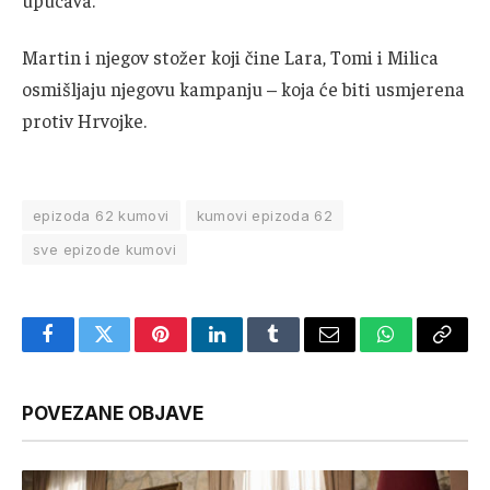
upucava.
Martin i njegov stožer koji čine Lara, Tomi i Milica
osmišljaju njegovu kampanju – koja će biti usmjerena
protiv Hrvojke.
epizoda 62 kumovi
kumovi epizoda 62
sve epizode kumovi
Facebook
Twitter
Pinterest
LinkedIn
Tumblr
Email
WhatsApp
Copy
Link
POVEZANE OBJAVE