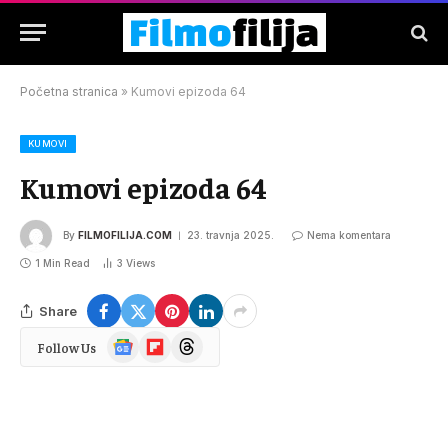
Početna stranica
»
Kumovi epizoda 64
KUMOVI
Kumovi epizoda 64
By
FILMOFILIJA.COM
23. travnja 2025.
Nema komentara
1 Min Read
3
Views
Share
Google
Flipboard
Threads
Follow Us
News