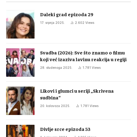
Daleki grad epizoda 29
17. srpnja 2025.
2.602
Views
Svadba (2026): Sve što znamo o filmu
koji već izaziva lavinu reakcija u regiji
28. studenoga 2025.
1.781
Views
Likovi i glumci u seriji „Skrivena
sudbina“
20. kolovoza 2025.
1.781
Views
Divlje srce epizoda 53