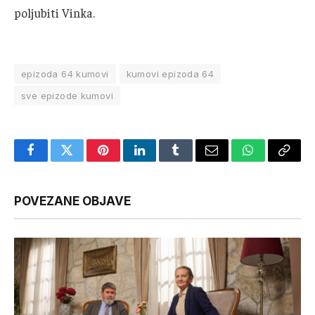
poljubiti Vinka.
epizoda 64 kumovi
kumovi epizoda 64
sve epizode kumovi
Facebook
Twitter
Pinterest
LinkedIn
Tumblr
Email
WhatsApp
Copy
Link
POVEZANE OBJAVE