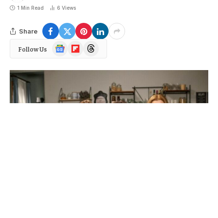
1 Min Read
6
Views
Share
Google
Flipboard
Threads
Follow Us
News