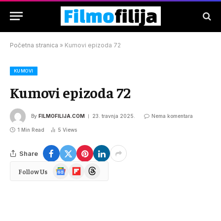
Početna stranica
»
Kumovi epizoda 72
KUMOVI
Kumovi epizoda 72
By
FILMOFILIJA.COM
23. travnja 2025.
Nema komentara
1 Min Read
5
Views
Share
Google
Flipboard
Threads
Follow Us
News