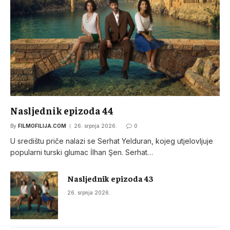
Nasljednik epizoda 44
By
FILMOFILIJA.COM
26. srpnja 2026.
0
U središtu priče nalazi se Serhat Yelduran, kojeg utjelovljuje
popularni turski glumac İlhan Şen. Serhat…
Nasljednik epizoda 43
26. srpnja 2026.