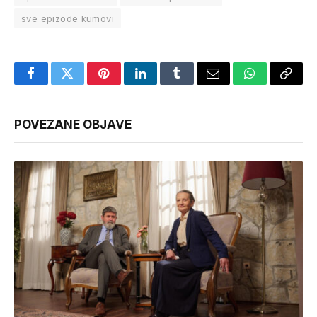
sve epizode kumovi
Facebook
Twitter
Pinterest
LinkedIn
Tumblr
Email
WhatsApp
Copy
Link
POVEZANE OBJAVE