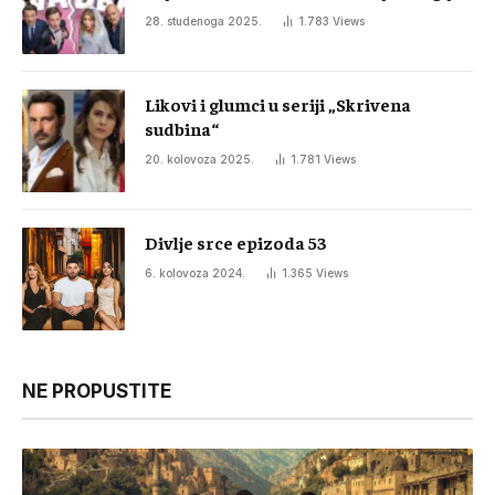
28. studenoga 2025.
1.783
Views
Likovi i glumci u seriji „Skrivena
sudbina“
20. kolovoza 2025.
1.781
Views
Divlje srce epizoda 53
6. kolovoza 2024.
1.365
Views
NE PROPUSTITE